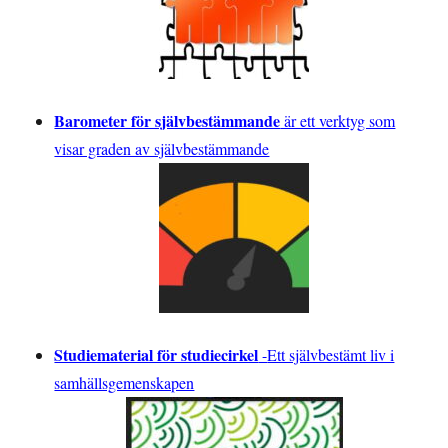
Barometer för självbestämmande
är ett verktyg som
visar graden av självbestämmande
Studiematerial för studiecirkel
-
Ett självbestämt liv i
samhällsgemenskapen