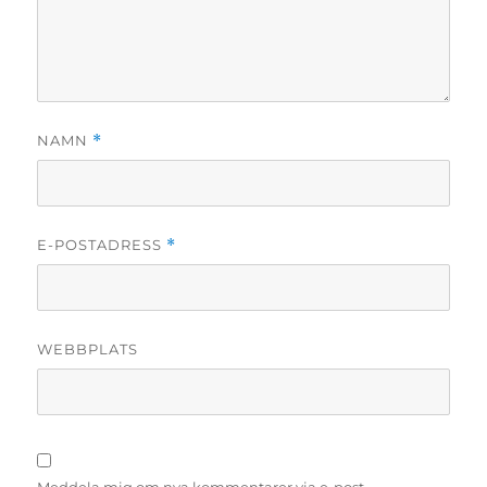
NAMN
*
E-POSTADRESS
*
WEBBPLATS
Meddela mig om nya kommentarer via e-post.