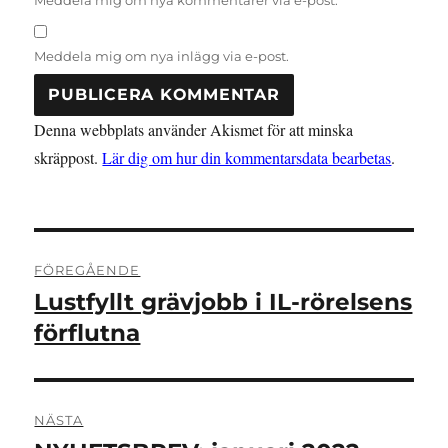
Meddela mig om nya inlägg via e-post.
Denna webbplats använder Akismet för att minska
skräppost.
Lär dig om hur din kommentarsdata bearbetas
.
Inläggsnavigering
FÖREGÅENDE
Lustfyllt grävjobb i IL-rörelsens
Föregående
inlägg:
förflutna
NÄSTA