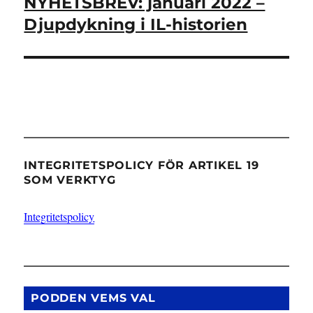
NYHETSBREV: januari 2022 –
Nästa
inlägg:
Djupdykning i IL-historien
INTEGRITETSPOLICY FÖR ARTIKEL 19
SOM VERKTYG
Integritetspolicy
PODDEN VEMS VAL