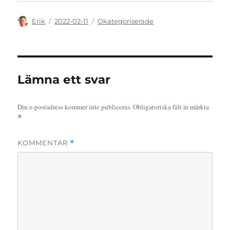
Författare
Publicerat
Kategorier
Erik
2022-02-11
Okategoriserade
den
Lämna ett svar
Din e-postadress kommer inte publiceras.
Obligatoriska fält är märkta
*
KOMMENTAR
*