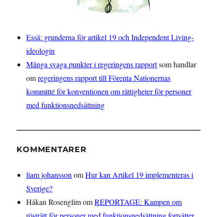
Essä: grunderna för artikel 19 och Independent Living-
ideologin
Många svaga punkter i regeringens rapport
som handlar
om
regeringens rapport till Förenta Nationernas
kommitté för konventionen om rättigheter för personer
med funktionsnedsättning
KOMMENTARER
liam johansson
om
Hur kan Artikel 19 implementeras i
Sverige?
Håkan Rosenglim
om
REPORTAGE: Kampen om
rösträtt för personer med funktionsnedsättning fortsätter