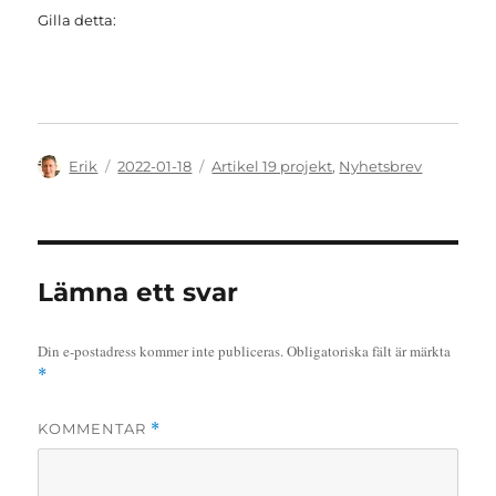
Gilla detta:
Författare
Publicerat
Kategorier
Erik
2022-01-18
Artikel 19 projekt
,
Nyhetsbrev
den
Lämna ett svar
Din e-postadress kommer inte publiceras.
Obligatoriska fält är märkta
*
KOMMENTAR
*