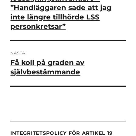
”Handläggaren sade att jag
inte längre tillhörde LSS
personkretsar”
NÄSTA
Få koll på graden av
Nästa
inlägg:
självbestämmande
INTEGRITETSPOLICY FÖR ARTIKEL 19