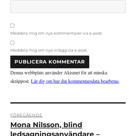
Meddela mig om nya kommentarer via e-post.
Meddela mig om nya inlägg via e-post.
Denna webbplats använder Akismet för att minska
skräppost.
Lär dig om hur din kommentarsdata bearbetas
.
Inläggsnavigering
FÖREGÅENDE
Mona Nilsson, blind
Föregående
inlägg:
ledsagningsanvändare –