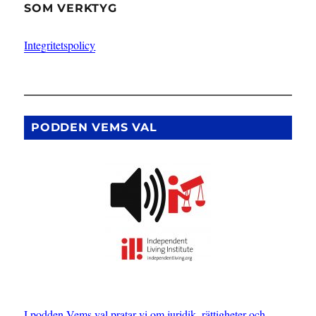
SOM VERKTYG
Integritetspolicy
PODDEN VEMS VAL
I podden Vems val pratar vi om juridik, rättigheter och