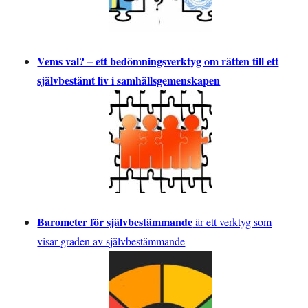
Vems val? – ett bedömningsverktyg om rätten till ett
självbestämt liv i samhällsgemenskapen
Barometer för självbestämmande
är ett verktyg som
visar graden av självbestämmande