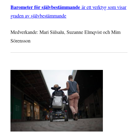
Barometer för självbestämmande
är ett verktyg som visar
graden av självbestämmande
Medverkande: Mari Siilsalu, Suzanne Elmqvist och Mim
Sörensson