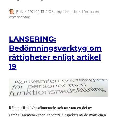
Författare
Publicerat
Kategorier
Erik
2021-12-13
Okategoriserade
Lämna en
den
till
kommentar
”Så
mycket
har
LANSERING:
synskadades
människovärde
Bedömningsverktyg om
devalverats”
rättigheter enligt artikel
19
Rätten till självbestämmande och att vara en del av
samhällsgemenskapen är centrala aspekter av de mänskliga