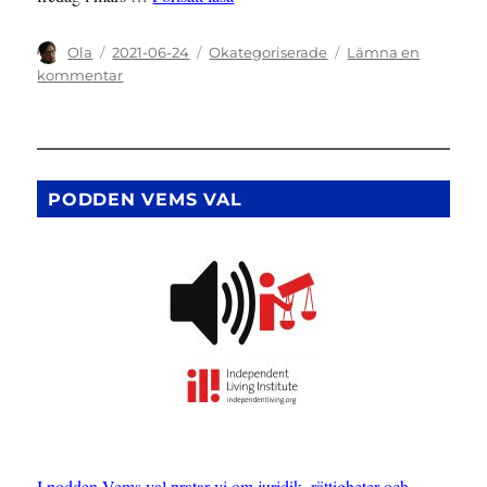
Författare
Publicerat
Kategorier
Ola
2021-06-24
Okategoriserade
Lämna en
den
till
kommentar
DOM:
30
000
kr
för
PODDEN VEMS VAL
krogdiskriminering
I podden Vems val pratar vi om juridik, rättigheter och