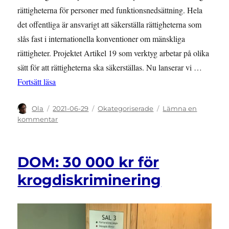
rättigheterna för personer med funktionsnedsättning. Hela
det offentliga är ansvarigt att säkerställa rättigheterna som
slås fast i internationella konventioner om mänskliga
rättigheter. Projektet Artikel 19 som verktyg arbetar på olika
sätt för att rättigheterna ska säkerställas. Nu lanserar vi …
”LANSERING: Bedömningsverktyg om rättigheter enli
Fortsätt läsa
Författare
Publicerat
Kategorier
Ola
2021-06-29
Okategoriserade
Lämna en
den
till
kommentar
LANSERING:
Bedömningsverktyg
om
DOM: 30 000 kr för
rättigheter
enligt
krogdiskriminering
artikel
19