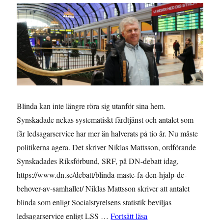
Blinda kan inte längre röra sig utanför sina hem.
Synskadade nekas systematiskt färdtjänst och antalet som
får ledsagarservice har mer än halverats på tio år. Nu måste
politikerna agera. Det skriver Niklas Mattsson, ordförande
Synskadades Riksförbund, SRF, på DN-debatt idag,
https://www.dn.se/debatt/blinda-maste-fa-den-hjalp-de-
behover-av-samhallet/ Niklas Mattsson skriver att antalet
blinda som enligt Socialstyrelsens statistik beviljas
””Så mycket har synsk
ledsagarservice enligt LSS …
Fortsätt läsa