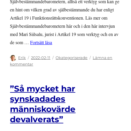
Självbestämmandebarometern, alltså ett verktyg som kan ge
en hint om vilken grad av själbestämmande du har enligt
Artikel 19 i Funktionsrättskonventionen. Läs mer om
Självbestämmandebarometern här och i den här intervjun
med Mari Siilsalu, jurist i Artikel 19 som verktyg och en av
”Webbinarium om vår barometer för själ
de som …
Fortsätt läsa
Författare
Publicerat
Kategorier
Erik
2022-02-11
Okategoriserade
Lämna en
den
till
kommentar
Webbinarium
om
vår
”Så mycket har
barometer
för
synskadades
självbestämmande
människovärde
devalverats”