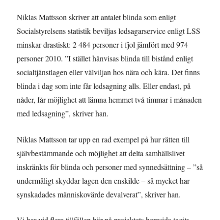
Niklas Mattsson skriver att antalet blinda som enligt
Socialstyrelsens statistik beviljas ledsagarservice enligt LSS
minskar drastiskt: 2 484 personer i fjol jämfört med 974
personer 2010. ”I stället hänvisas blinda till bistånd enligt
socialtjänstlagen eller välviljan hos nära och kära. Det finns
blinda i dag som inte får ledsagning alls. Eller endast, på
nåder, får möjlighet att lämna hemmet två timmar i månaden
med ledsagning”, skriver han.
Niklas Mattsson tar upp en rad exempel på hur rätten till
självbestämmande och möjlighet att delta samhällslivet
inskränkts för blinda och personer med synnedsättning – ”så
undermåligt skyddar lagen den enskilde – så mycket har
synskadades människovärde devalverat”, skriver han.
Vi har vid flera tillfällen här på projektets hemsida tagits