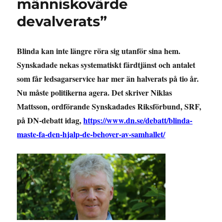
människovärde
devalverats”
Blinda kan inte längre röra sig utanför sina hem.
Synskadade nekas systematiskt färdtjänst och antalet
som får ledsagarservice har mer än halverats på tio år.
Nu måste politikerna agera. Det skriver Niklas
Mattsson, ordförande Synskadades Riksförbund, SRF,
på DN-debatt idag,
https://www.dn.se/debatt/blinda-
maste-fa-den-hjalp-de-behover-av-samhallet/