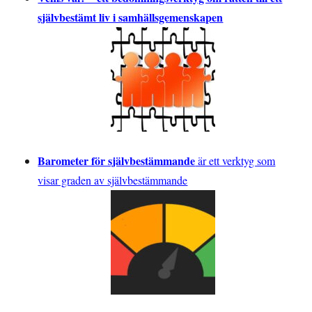
självbestämt liv i samhällsgemenskapen
Barometer för självbestämmande
är ett verktyg som
visar graden av självbestämmande