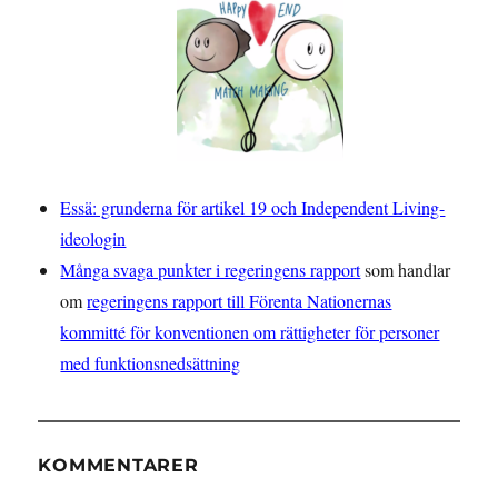
Essä: grunderna för artikel 19 och Independent Living-
ideologin
Många svaga punkter i regeringens rapport
som handlar
om
regeringens rapport till Förenta Nationernas
kommitté för konventionen om rättigheter för personer
med funktionsnedsättning
KOMMENTARER