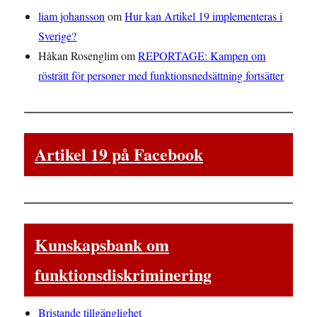
liam johansson
om
Hur kan Artikel 19 implementeras i
Sverige?
Håkan Rosenglim
om
REPORTAGE: Kampen om
rösträtt för personer med funktionsnedsättning fortsätter
Artikel 19 på Facebook
Kunskapsbank om
funktionsdiskriminering
Bristande tillgänglighet