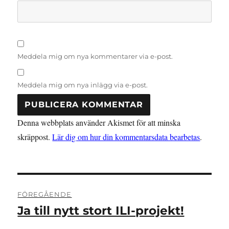
Meddela mig om nya kommentarer via e-post.
Meddela mig om nya inlägg via e-post.
Denna webbplats använder Akismet för att minska
skräppost.
Lär dig om hur din kommentarsdata bearbetas
.
Inläggsnavigering
FÖREGÅENDE
Ja till nytt stort ILI-projekt!
Föregående
inlägg: