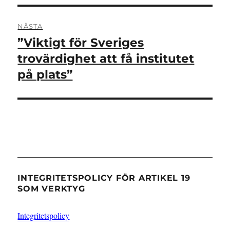
NÄSTA
”Viktigt för Sveriges
Nästa
inlägg:
trovärdighet att få institutet
på plats”
INTEGRITETSPOLICY FÖR ARTIKEL 19
SOM VERKTYG
Integritetspolicy