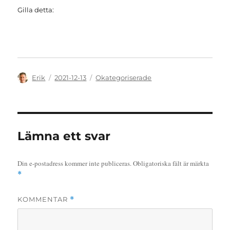
Gilla detta:
Författare
Publicerat
Kategorier
Erik
2021-12-13
Okategoriserade
den
Lämna ett svar
Din e-postadress kommer inte publiceras.
Obligatoriska fält är märkta
*
KOMMENTAR
*