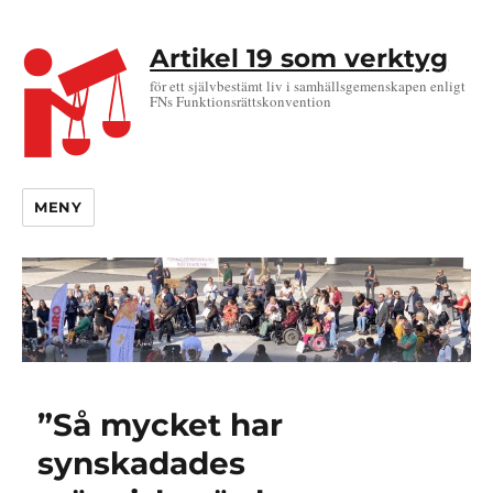
Artikel 19 som verktyg
för ett självbestämt liv i samhällsgemenskapen enligt
FNs Funktionsrättskonvention
MENY
”Så mycket har
synskadades