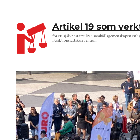
Artikel 19 som ver
för ett självbestämt liv i samhällsgemenskapen enli
Funktionsrättskonvention