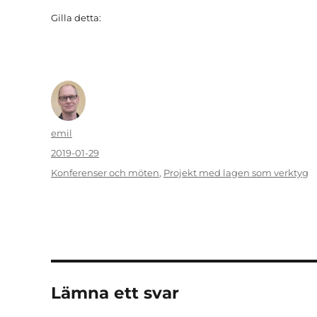
Gilla detta:
Författare
emil
Publicerat
2019-01-29
den
Kategorier
Konferenser och möten
,
Projekt med lagen som verktyg
Lämna ett svar