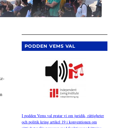
PODDEN VEMS VAL
ke-
en
I podden Vems val pratar vi om juridik, rättigheter
och politik kring artikel 19 i konventionen om