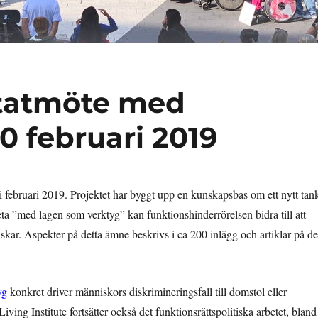
tatmöte med
0 februari 2019
i februari 2019. Projektet har byggt upp en kunskapsbas om ett nytt tan
eta ”med lagen som verktyg” kan funktionshinderrörelsen bidra till att
kar. Aspekter på detta ämne beskrivs i ca 200 inlägg och artiklar på d
yg
konkret driver människors diskrimineringsfall till domstol eller
iving Institute fortsätter också det funktionsrättspolitiska arbetet, bland