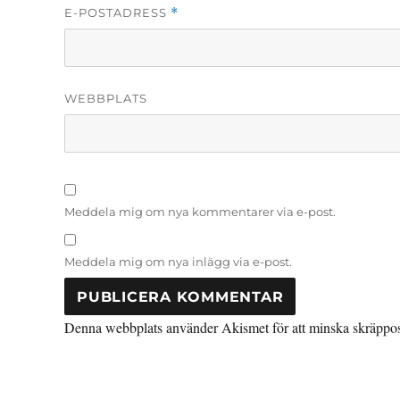
E-POSTADRESS
*
WEBBPLATS
Meddela mig om nya kommentarer via e-post.
Meddela mig om nya inlägg via e-post.
Denna webbplats använder Akismet för att minska skräppo