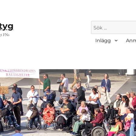
ktyg
Sök
efter:
gt FNs
Inlägg
Anm