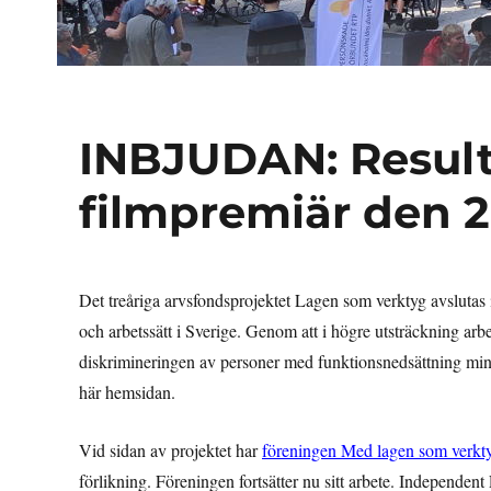
INBJUDAN: Resul
filmpremiär den 2
Det treåriga arvsfondsprojektet Lagen som verktyg avslutas 
och arbetssätt i Sverige. Genom att i högre utsträckning arb
diskrimineringen av personer med funktionsnedsättning mins
här hemsidan.
Vid sidan av projektet har
föreningen Med lagen som verkt
förlikning. Föreningen fortsätter nu sitt arbete. Independent L