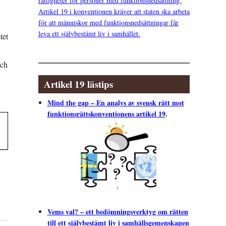
rättigheter för personer med funktionsnedsättning.
Artikel 19 i konventionen kräver att staten ska arbeta
för att människor med funktionsnedsättningar får
leva ett självbestämt liv i samhället.
tet
nch
Artikel 19 lästips
Mind the gap – En analys av svensk rätt mot
funktionsrättskonventionens artikel 19
.
Vems val? – ett bedömningsverktyg om rätten
till ett självbestämt liv i samhällsgemenskapen