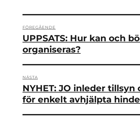
Inläggsnavigering
FÖREGÅENDE
UPPSATS: Hur kan och bör
Föregående
inlägg:
organiseras?
NÄSTA
NYHET: JO inleder tillsy
Nästa
inlägg:
för enkelt avhjälpta hinde