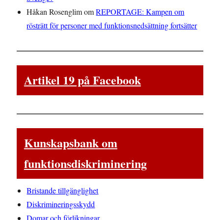
Håkan Rosenglim
om
REPORTAGE: Kampen om
rösträtt för personer med funktionsnedsättning fortsätter
Artikel 19 på Facebook
Kunskapsbank om
funktionsdiskriminering
Bristande tillgänglighet
Diskrimineringsskydd
Domar och förlikningar