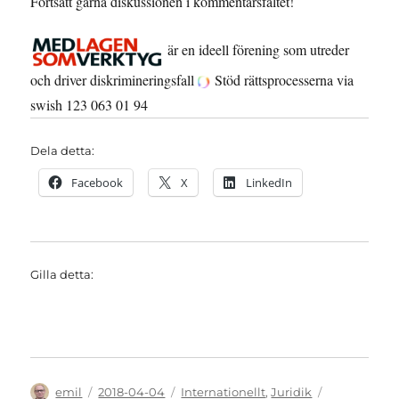
Fortsätt gärna diskussionen i kommentarsfältet!
är en ideell förening som utreder
och driver diskrimineringsfall
Stöd rättsprocesserna via
swish 123 063 01 94
Dela detta:
Facebook
X
LinkedIn
Gilla detta:
Författare
Publicerat
Kategorier
Etiketter
emil
2018-04-04
Internationellt
,
Juridik