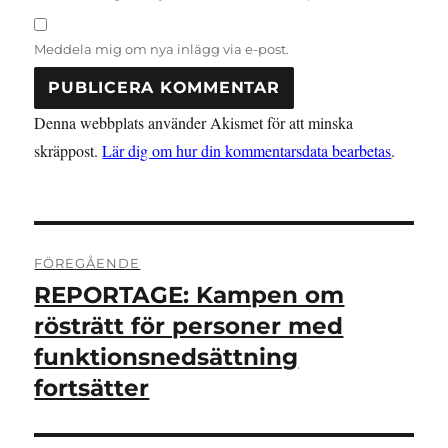
Meddela mig om nya inlägg via e-post.
Denna webbplats använder Akismet för att minska
skräppost.
Lär dig om hur din kommentarsdata bearbetas
.
Inläggsnavigering
FÖREGÅENDE
REPORTAGE: Kampen om
Föregående
inlägg:
rösträtt för personer med
funktionsnedsättning
fortsätter