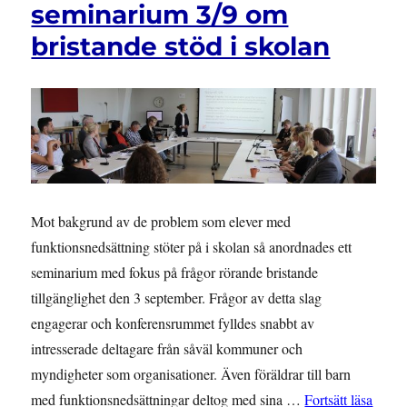
seminarium 3/9 om
men
vems
bristande stöd i skolan
är
ansvaret?
Mot bakgrund av de problem som elever med
funktionsnedsättning stöter på i skolan så anordnades ett
seminarium med fokus på frågor rörande bristande
tillgänglighet den 3 september. Frågor av detta slag
engagerar och konferensrummet fylldes snabbt av
intresserade deltagare från såväl kommuner och
myndigheter som organisationer. Även föräldrar till barn
”DOKU
med funktionsnedsättningar deltog med sina …
Fortsätt läsa