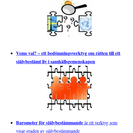
Vems val? – ett bedömningsverktyg om rätten till ett
självbestämt liv i samhällsgemenskapen
Barometer för självbestämmande
är ett verktyg som
visar graden av självbestämmande