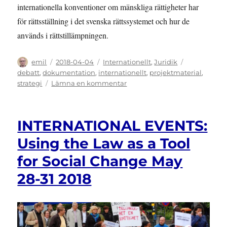
internationella konventioner om mänskliga rättigheter har
för rättsställning i det svenska rättssystemet och hur de
används i rättstillämpningen.
Författare
Publicerat
Kategorier
Etiketter
emil
2018-04-04
Internationellt
,
Juridik
den
debatt
,
dokumentation
,
internationellt
,
projektmaterial
,
till
strategi
Lämna en kommentar
SEMINARIUM:
Normhierarki
och
INTERNATIONAL EVENTS:
fördragskonform
tolkning
Using the Law as a Tool
for Social Change May
28-31 2018