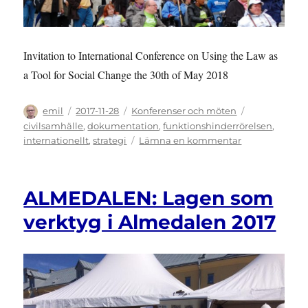
Invitation to International Conference on Using the Law as
a Tool for Social Change the 30th of May 2018
Författare
Publicerat
Kategorier
Etiketter
emil
2017-11-28
Konferenser och möten
den
civilsamhälle
,
dokumentation
,
funktionshinderrörelsen
,
till
internationellt
,
strategi
Lämna en kommentar
INTERNATION
EVENTS:
Using
ALMEDALEN: Lagen som
the
Law
verktyg i Almedalen 2017
as
a
Tool
for
Social
Change