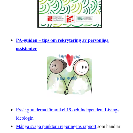
PA-guiden – tips om rekrytering av personliga
assistenter
Essä: grunderna för artikel 19 och Independent Living-
ideologin
Många svaga punkter i regeringens rapport
som handlar