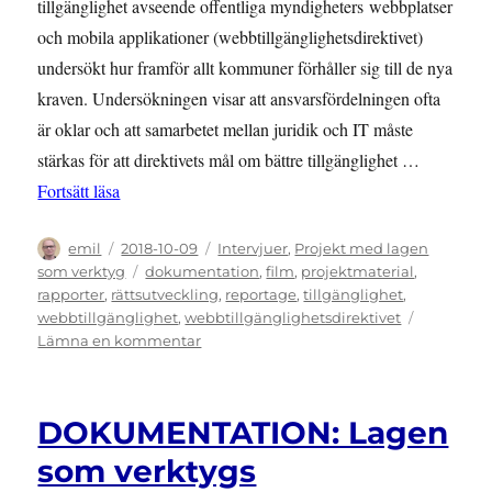
tillgänglighet avseende offentliga myndigheters webbplatser
och mobila applikationer (webbtillgänglighetsdirektivet)
undersökt hur framför allt kommuner förhåller sig till de nya
kraven. Undersökningen visar att ansvarsfördelningen ofta
är oklar och att samarbetet mellan juridik och IT måste
stärkas för att direktivets mål om bättre tillgänglighet …
”RAPPORT: Kraven på webbtillgänglighet skärps – m
Fortsätt läsa
Författare
Publicerat
Kategorier
emil
2018-10-09
Intervjuer
,
Projekt med lagen
den
Etiketter
som verktyg
dokumentation
,
film
,
projektmaterial
,
rapporter
,
rättsutveckling
,
reportage
,
tillgänglighet
,
webbtillgänglighet
,
webbtillgänglighetsdirektivet
till
Lämna en kommentar
RAPPORT:
Kraven
på
DOKUMENTATION: Lagen
webbtillgänglighet
skärps
som verktygs
–