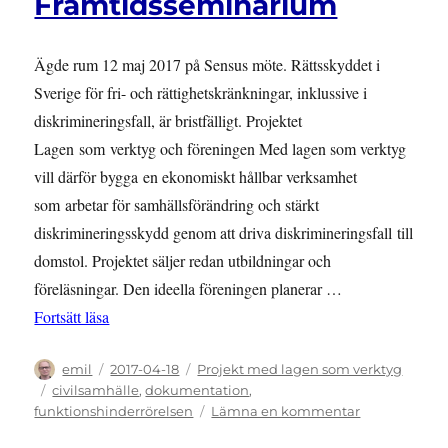
Framtidsseminarium
verktyg
i
Almedalen
Ägde rum 12 maj 2017 på Sensus möte. Rättsskyddet i
2017
Sverige för fri- och rättighetskränkningar, inklussive i
diskrimineringsfall, är bristfälligt. Projektet
Lagen som verktyg och föreningen Med lagen som verktyg
vill därför bygga en ekonomiskt hållbar verksamhet
som arbetar för samhällsförändring och stärkt
diskrimineringsskydd genom att driva diskrimineringsfall till
domstol. Projektet säljer redan utbildningar och
föreläsningar. Den ideella föreningen planerar …
”Framtidsseminarium”
Fortsätt läsa
Författare
Publicerat
Kategorier
emil
2017-04-18
Projekt med lagen som verktyg
den
Etiketter
civilsamhälle
,
dokumentation
,
till
funktionshinderrörelsen
Lämna en kommentar
Framtidssem