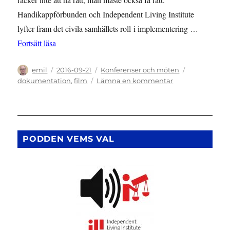
Handikappförbunden och Independent Living Institute
lyfter fram det civila samhällets roll i implementering …
”Seminarium på MR-dagarna 2016”
Fortsätt läsa
Författare
Publicerat
Kategorier
Etiketter
emil
2016-09-21
Konferenser och möten
den
till
dokumentation
,
film
Lämna en kommentar
Seminarium
på
MR-
dagarna
2016
PODDEN VEMS VAL