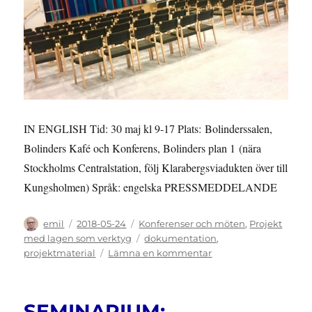
IN ENGLISH Tid: 30 maj kl 9-17 Plats: Bolinderssalen,
Bolinders Kafé och Konferens, Bolinders plan 1 (nära
Stockholms Centralstation, följ Klarabergsviadukten över till
Kungsholmen) Språk: engelska PRESSMEDDELANDE
Författare
Publicerat
Kategorier
emil
2018-05-24
Konferenser och möten
,
Projekt
den
Etiketter
med lagen som verktyg
dokumentation
,
till
projektmaterial
Lämna en kommentar
KONFERENS
30
MAJ:
SEMINARIUM:
USING