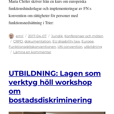
Maria Chöler skriver från en kurs om europeiska
funktionshinderlagar och implementeringar av FN:s
konvention om rättigheter för personer med
funktionsnedsättning i Trier:
Författare
Publicerat
Kategorier
emil
2017-04-07
Juridik
,
Konferenser och möten
den
Etiketter
CRPD
,
dokumentation
,
EU disability law
,
Europe
,
Funktionsrättskonventionen
,
UN convention
,
utbildning
till
Lämna en kommentar
UTBILDNING:
EU
disability
UTBILDNING: Lagen som
law
and
verktyg höll workshop
the
om
UN
convention
bostadsdiskriminering
on
the
rights