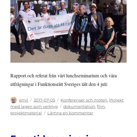
May
28-
31
2018
Rapport och referat från vårt lunchseminarium och våra
utfrågningar i Funktionsrätt Sveriges tält den 4 juli:
Författare
Publicerat
Kategorier
emil
2017-07-05
Konferenser och möten
,
Projekt
den
Etiketter
med lagen som verktyg
dokumentation
,
film
,
till
projektmaterial
Lämna en kommentar
ALMEDALEN:
Lagen
som