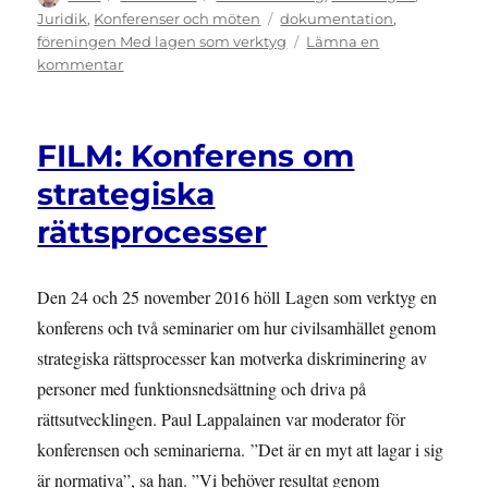
den
Etiketter
Juridik
,
Konferenser och möten
dokumentation
,
föreningen Med lagen som verktyg
Lämna en
till
kommentar
FÖRENINGEN:
Medlemsmöte
om
FILM: Konferens om
diskriminering
strategiska
rättsprocesser
Den 24 och 25 november 2016 höll Lagen som verktyg en
konferens och två seminarier om hur civilsamhället genom
strategiska rättsprocesser kan motverka diskriminering av
personer med funktionsnedsättning och driva på
rättsutvecklingen. Paul Lappalainen var moderator för
konferensen och seminarierna. ”Det är en myt att lagar i sig
är normativa”, sa han. ”Vi behöver resultat genom