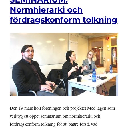
THE
Normhierarki och
LAW
fördragskonform tolkning
AS
A
TOOL
Den 19 mars höll föreningen och projektet Med lagen som
verktyg ett öppet seminarium om normhierarki och
fördragskonform tolkning för att bättre förstå vad