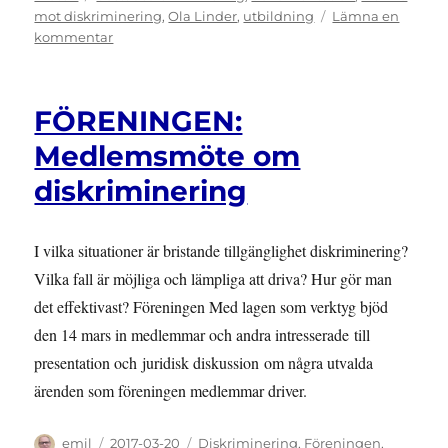
mot diskriminering
,
Ola Linder
,
utbildning
Lämna en
till
kommentar
UTBILDNING:
Lagen
som
FÖRENINGEN:
verktyg
höll
Medlemsmöte om
workshop
diskriminering
om
bostadsdiskriminering
I vilka situationer är bristande tillgänglighet diskriminering?
Vilka fall är möjliga och lämpliga att driva? Hur gör man
det effektivast? Föreningen Med lagen som verktyg bjöd
den 14 mars in medlemmar och andra intresserade till
presentation och juridisk diskussion om några utvalda
ärenden som föreningen medlemmar driver.
Författare
Publicerat
Kategorier
emil
2017-03-20
Diskriminering
,
Föreningen
,