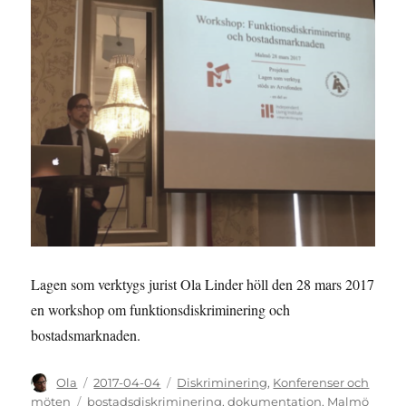
of
persons
with
disability
Lagen som verktygs jurist Ola Linder höll den 28 mars 2017
en workshop om funktionsdiskriminering och
bostadsmarknaden.
Författare
Publicerat
Kategorier
Ola
2017-04-04
Diskriminering
,
Konferenser och
den
Etiketter
möten
bostadsdiskriminering
,
dokumentation
,
Malmö