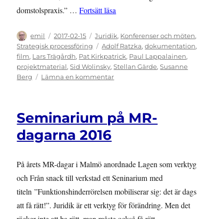
”FILM: Konferens om strategiska 
domstolspraxis.” …
Fortsätt läsa
Författare
Publicerat
Kategorier
emil
2017-02-15
Juridik
,
Konferenser och möten
,
den
Etiketter
Strategisk processföring
Adolf Ratzka
,
dokumentation
,
film
,
Lars Trägårdh
,
Pat Kirkpatrick
,
Paul Lappalainen
,
projektmaterial
,
Sid Wolinsky
,
Stellan Gärde
,
Susanne
till
Berg
Lämna en kommentar
FILM:
Konferens
om
Seminarium på MR-
strategiska
rättsprocesser
dagarna 2016
På årets MR-dagar i Malmö anordnade Lagen som verktyg
och Från snack till verkstad ett Seninarium med
titeln ”Funktionshinderrörelsen mobiliserar sig: det är dags
att få rätt!”. Juridik är ett verktyg för förändring. Men det
räcker inte att ha rätt, man måste också få rätt.