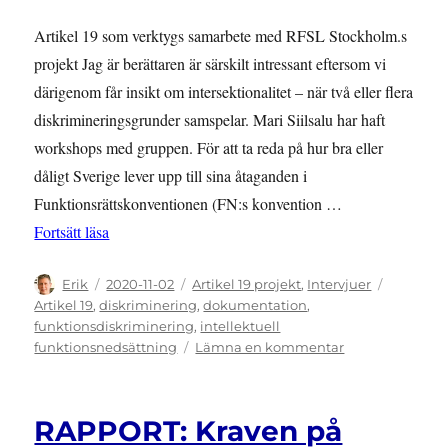
Artikel 19 som verktygs samarbete med RFSL Stockholm.s
projekt Jag är berättaren är särskilt intressant eftersom vi
därigenom får insikt om intersektionalitet – när två eller flera
diskrimineringsgrunder samspelar. Mari Siilsalu har haft
workshops med gruppen. För att ta reda på hur bra eller
dåligt Sverige lever upp till sina åtaganden i
Funktionsrättskonventionen (FN:s konvention …
”På plats i safespace”
Fortsätt läsa
Författare
Publicerat
Kategorier
Etiketter
Erik
2020-11-02
Artikel 19 projekt
,
Intervjuer
den
Artikel 19
,
diskriminering
,
dokumentation
,
funktionsdiskriminering
,
intellektuell
till
funktionsnedsättning
Lämna en kommentar
På
plats
i
RAPPORT: Kraven på
safespace