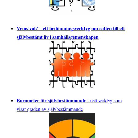
Vems val? – ett bedömningsverktyg om rätten till ett
självbestämt liv i samhällsgemenskapen
Barometer för självbestämmande
är ett verktyg som
visar graden av självbestämmande