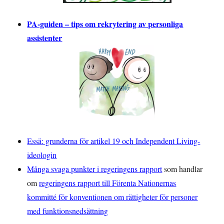
PA-guiden – tips om rekrytering av personliga
assistenter
Essä: grunderna för artikel 19 och Independent Living-
ideologin
Många svaga punkter i regeringens rapport
som handlar
om
regeringens rapport till Förenta Nationernas
kommitté för konventionen om rättigheter för personer
med funktionsnedsättning