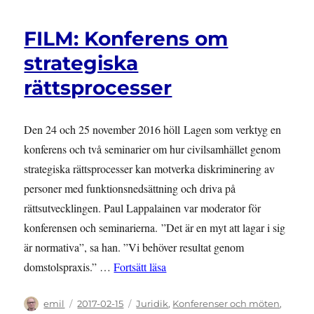
FILM: Konferens om
strategiska
rättsprocesser
Den 24 och 25 november 2016 höll Lagen som verktyg en
konferens och två seminarier om hur civilsamhället genom
strategiska rättsprocesser kan motverka diskriminering av
personer med funktionsnedsättning och driva på
rättsutvecklingen. Paul Lappalainen var moderator för
konferensen och seminarierna. ”Det är en myt att lagar i sig
är normativa”, sa han. ”Vi behöver resultat genom
”FILM: Konferens om strategiska 
domstolspraxis.” …
Fortsätt läsa
Författare
Publicerat
Kategorier
emil
2017-02-15
Juridik
,
Konferenser och möten
,