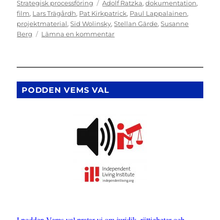
den
Etiketter
Strategisk processföring
Adolf Ratzka
,
dokumentation
,
film
,
Lars Trägårdh
,
Pat Kirkpatrick
,
Paul Lappalainen
,
projektmaterial
,
Sid Wolinsky
,
Stellan Gärde
,
Susanne
till
Berg
Lämna en kommentar
FILM:
Konferens
om
strategiska
rättsprocesser
PODDEN VEMS VAL
I podden Vems val pratar vi om juridik, rättigheter och