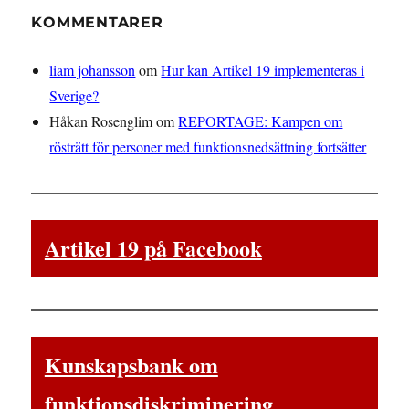
KOMMENTARER
liam johansson
om
Hur kan Artikel 19 implementeras i
Sverige?
Håkan Rosenglim
om
REPORTAGE: Kampen om
rösträtt för personer med funktionsnedsättning fortsätter
Artikel 19 på Facebook
Kunskapsbank om
funktionsdiskriminering