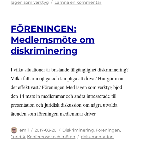
den
till
lagen som verktyg
Lämna en kommentar
FÖRENINGEN:
Årsmöte
2017
FÖRENINGEN:
i
Med
Medlemsmöte om
lagen
diskriminering
som
verktyg
I vilka situationer är bristande tillgänglighet diskriminering?
Vilka fall är möjliga och lämpliga att driva? Hur gör man
det effektivast? Föreningen Med lagen som verktyg bjöd
den 14 mars in medlemmar och andra intresserade till
presentation och juridisk diskussion om några utvalda
ärenden som föreningen medlemmar driver.
Författare
Publicerat
Kategorier
emil
2017-03-20
Diskriminering
,
Föreningen
,
den
Etiketter
Juridik
,
Konferenser och möten
dokumentation
,