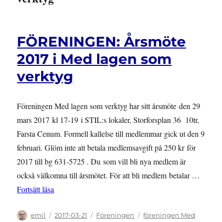
FÖRENINGEN: Årsmöte
2017 i Med lagen som
verktyg
Föreningen Med lagen som verktyg har sitt årsmöte den 29
mars 2017 kl 17-19 i STIL:s lokaler, Storforsplan 36 10tr,
Farsta Cenum. Formell kallelse till medlemmar gick ut den 9
februari. Glöm inte att betala medlemsavgift på 250 kr för
2017 till bg 631-5725 . Du som vill bli nya medlem är
också välkomna till årsmötet. För att bli medlem betalar …
”FÖRENINGEN: Årsmöte 2017 i Med lagen som ver
Fortsätt läsa
Författare
Publicerat
Kategorier
Etiketter
emil
2017-03-21
Föreningen
föreningen Med