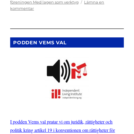
föreningen Med lagen som verktyg
Lämna en
till
kommentar
FÖRENINGEN:
Medlemsmöte
om
diskriminering
PODDEN VEMS VAL
I podden Vems val pratar vi om juridik, rättigheter och
politik kring artikel 19 i konventionen om rättigheter för