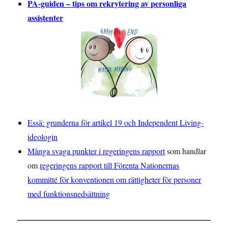
PA-guiden – tips om rekrytering av personliga
assistenter
Essä: grunderna för artikel 19 och Independent Living-
ideologin
Många svaga punkter i regeringens rapport
som handlar
om
regeringens rapport till Förenta Nationernas
kommitté för konventionen om rättigheter för personer
med funktionsnedsättning