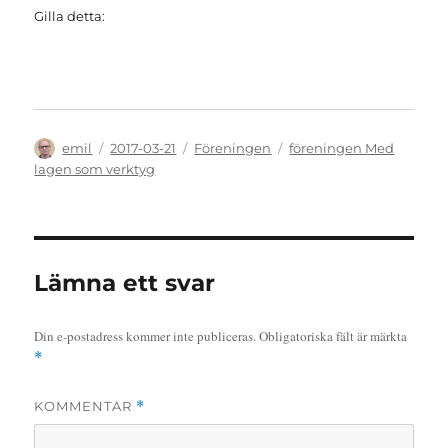
Gilla detta:
Författare
Publicerat
Kategorier
Etiketter
emil
2017-03-21
Föreningen
föreningen Med
den
lagen som verktyg
Lämna ett svar
Din e-postadress kommer inte publiceras.
Obligatoriska fält är märkta
*
KOMMENTAR
*