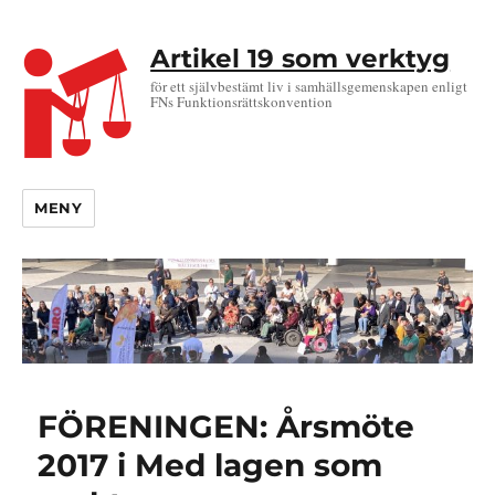
Artikel 19 som verktyg
för ett självbestämt liv i samhällsgemenskapen enligt
FNs Funktionsrättskonvention
MENY
FÖRENINGEN: Årsmöte
2017 i Med lagen som