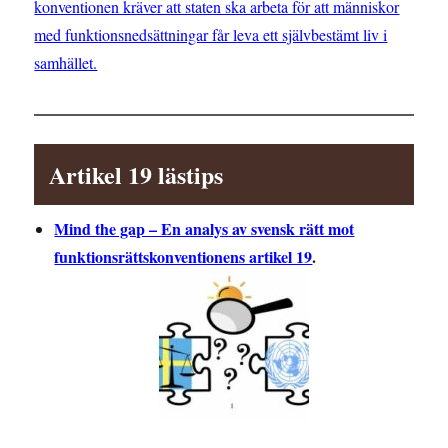
konventionen kräver att staten ska arbeta för att människor
med funktionsnedsättningar får leva ett självbestämt liv i
samhället.
Artikel 19 lästips
Mind the gap – En analys av svensk rätt mot
funktionsrättskonventionens artikel 19
.