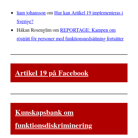
liam johansson
om
Hur kan Artikel 19 implementeras i
Sverige?
Håkan Rosenglim
om
REPORTAGE: Kampen om
rösträtt för personer med funktionsnedsättning fortsätter
Artikel 19 på Facebook
Kunskapsbank om
funktionsdiskriminering