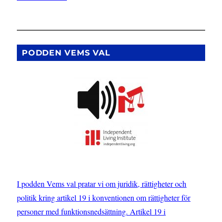
PODDEN VEMS VAL
I podden Vems val pratar vi om juridik, rättigheter och
politik kring artikel 19 i konventionen om rättigheter för
personer med funktionsnedsättning. Artikel 19 i