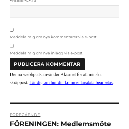
WEBBPLATS
Meddela mig om nya kommentarer via e-post.
Meddela mig om nya inlägg via e-post.
Denna webbplats använder Akismet för att minska
skräppost.
Lär dig om hur din kommentarsdata bearbetas
.
Inläggsnavigering
FÖREGÅENDE
FÖRENINGEN: Medlemsmöte
Föregående