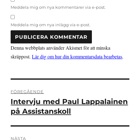
Meddela mig om nya kommentarer via e-post.
Meddela mig om nya inlägg via e-post.
Denna webbplats använder Akismet för att minska
skräppost.
Lär dig om hur din kommentarsdata bearbetas
.
Inläggsnavigering
FÖREGÅENDE
Intervju med Paul Lappalainen
Föregående
inlägg:
på Assistanskoll
NÄSTA