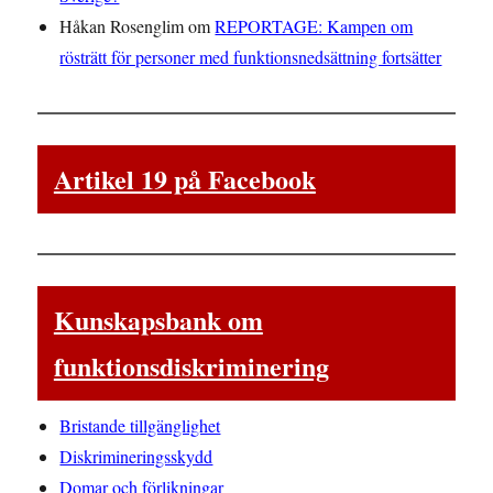
Håkan Rosenglim
om
REPORTAGE: Kampen om
rösträtt för personer med funktionsnedsättning fortsätter
Artikel 19 på Facebook
Kunskapsbank om
funktionsdiskriminering
Bristande tillgänglighet
Diskrimineringsskydd
Domar och förlikningar