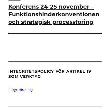
Konferens 24-25 november –
Nästa
inlägg:
Funktionshinderkonventionen
och strategisk processföring
INTEGRITETSPOLICY FÖR ARTIKEL 19
SOM VERKTYG
Integritetspolicy