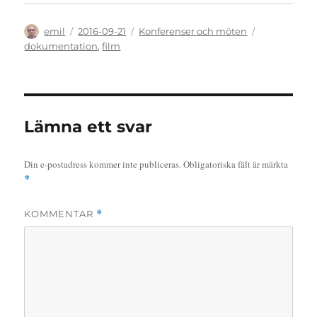
Författare
Publicerat
Kategorier
Etiketter
emil
2016-09-21
Konferenser och möten
den
dokumentation
,
film
Lämna ett svar
Din e-postadress kommer inte publiceras.
Obligatoriska fält är märkta
*
KOMMENTAR
*