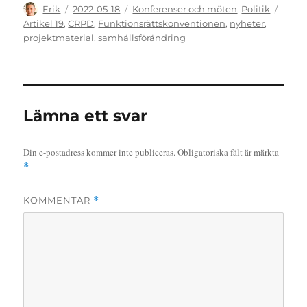
Författare
Publicerat
Kategorier
Etike
Erik
2022-05-18
Konferenser och möten
,
Politik
den
Artikel 19
,
CRPD
,
Funktionsrättskonventionen
,
nyheter
,
projektmaterial
,
samhällsförändring
Lämna ett svar
Din e-postadress kommer inte publiceras.
Obligatoriska fält är märkta
*
KOMMENTAR
*