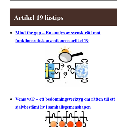
Artikel 19 lästips
Mind the gap – En analys av svensk rätt mot
funktionsrättskonventionens artikel 19
.
Vems val? – ett bedömningsverktyg om rätten till ett
självbestämt liv i samhällsgemenskapen