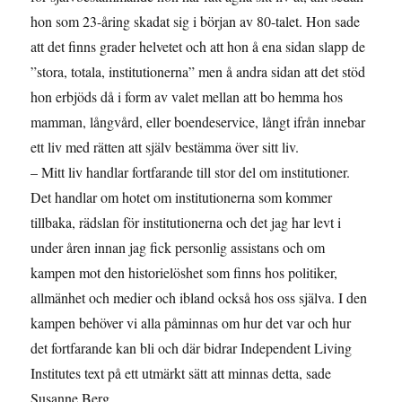
hon som 23-åring skadat sig i början av 80-talet. Hon sade
att det finns grader helvetet och att hon å ena sidan slapp de
”stora, totala, institutionerna” men å andra sidan att det stöd
hon erbjöds då i form av valet mellan att bo hemma hos
mamman, långvård, eller boendeservice, långt ifrån innebar
ett liv med rätten att själv bestämma över sitt liv.
– Mitt liv handlar fortfarande till stor del om institutioner.
Det handlar om hotet om institutionerna som kommer
tillbaka, rädslan för institutionerna och det jag har levt i
under åren innan jag fick personlig assistans och om
kampen mot den historielöshet som finns hos politiker,
allmänhet och medier och ibland också hos oss själva. I den
kampen behöver vi alla påminnas om hur det var och hur
det fortfarande kan bli och där bidrar Independent Living
Institutes text på ett utmärkt sätt att minnas detta, sade
Susanne Berg.