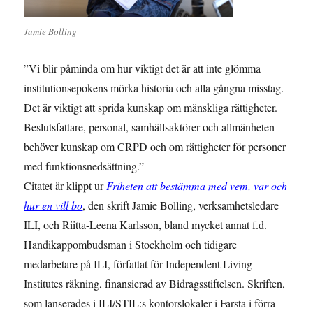
Jamie Bolling
”Vi blir påminda om hur viktigt det är att inte glömma
institutionsepokens mörka historia och alla gångna misstag.
Det är viktigt att sprida kunskap om mänskliga rättigheter.
Beslutsfattare, personal, samhällsaktörer och allmänheten
behöver kunskap om CRPD och om rättigheter för personer
med funktionsnedsättning.”
Citatet är klippt ur
Friheten att bestämma med vem, var och
hur en vill bo
, den skrift Jamie Bolling, verksamhetsledare
ILI, och Riitta-Leena Karlsson, bland mycket annat f.d.
Handikappombudsman i Stockholm och tidigare
medarbetare på ILI, författat för Independent Living
Institutes räkning, finansierad av Bidragsstiftelsen. Skriften,
som lanserades i ILI/STIL:s kontorslokaler i Farsta i förra