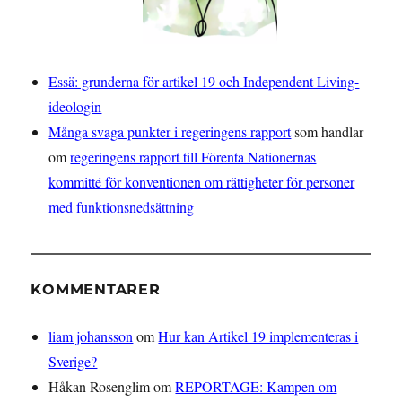
Essä: grunderna för artikel 19 och Independent Living-
ideologin
Många svaga punkter i regeringens rapport
som handlar
om
regeringens rapport till Förenta Nationernas
kommitté för konventionen om rättigheter för personer
med funktionsnedsättning
KOMMENTARER
liam johansson
om
Hur kan Artikel 19 implementeras i
Sverige?
Håkan Rosenglim
om
REPORTAGE: Kampen om