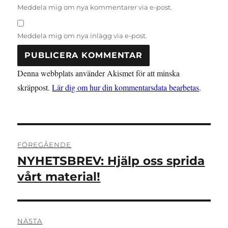
Meddela mig om nya kommentarer via e-post.
Meddela mig om nya inlägg via e-post.
Denna webbplats använder Akismet för att minska
skräppost.
Lär dig om hur din kommentarsdata bearbetas
.
Inläggsnavigering
FÖREGÅENDE
NYHETSBREV: Hjälp oss sprida
Föregående
inlägg:
vårt material!
NÄSTA