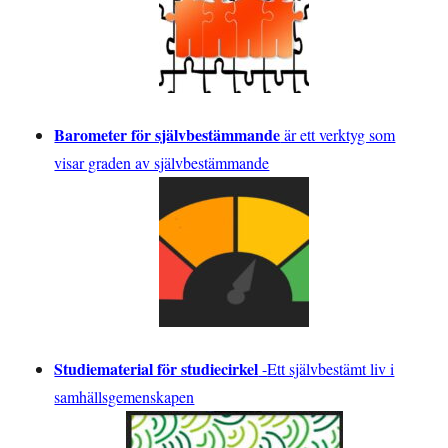
Barometer för självbestämmande
är ett verktyg som
visar graden av självbestämmande
Studiematerial för studiecirkel
-
Ett självbestämt liv i
samhällsgemenskapen