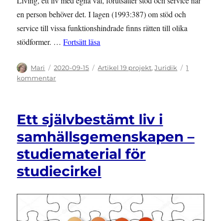
Living, ett liv med egna val, förutsätter stöd och service när
en person behöver det. I lagen (1993:387) om stöd och
service till vissa funktionshindrade finns rätten till olika
”Socialnämndens makt över ledsagning
stödformer. …
Fortsätt läsa
Författare
Publicerat
Kategorier
Mari
2020-09-15
Artikel 19 projekt
,
Juridik
1
den
till
kommentar
Socialnämndens
makt
över
Ett självbestämt liv i
ledsagning
och
samhällsgemenskapen –
hemtjänst
studiematerial för
enligt
SoL
studiecirkel