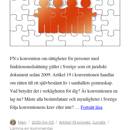
FN:s konvention om rättigheter för personer med
funktionsnedsättning gäller i Sverige som ett juridiskt
dokument sedan 2009. Artikel 19 i konventionen handlar
om rätten till ett självbestämt liv i samhällets gemenskap.
Vad betyder det i verkligheten för dig? Är konventionen en
lag nu? Måste alla beslutsfattare och myndigheter i Sverige
”Ett självbestä
följa konventionens krav eller inte? …
Fortsätt läsa
Författare
Publicerat
Kategorier
Mari
2020-04-03
Artikel 19 projekt
,
Juridik
den
till
Lämna en kommentar