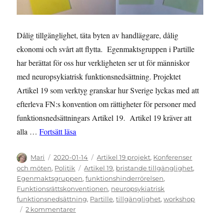
Dålig tillgänglighet, täta byten av handläggare, dålig
ekonomi och svårt att flytta. Egenmaktsgruppen i Partille
har berättat för oss hur verkligheten ser ut för människor
med neuropsykiatrisk funktionsnedsättning. Projektet
Artikel 19 som verktyg granskar hur Sverige lyckas med att
efterleva FN:s konvention om rättigheter för personer med
funktionsnedsättningars Artikel 19. Artikel 19 kräver att
”Verklighet för människor med neuropsykiatri
alla …
Fortsätt läsa
Författare
Publicerat
Kategorier
Mari
2020-01-14
Artikel 19 projekt
,
Konferenser
den
Etiketter
och möten
,
Politik
Artikel 19
,
bristande tillgänglighet
,
Egenmaktsgruppen
,
funktionshinderrörelsen
,
Funktionsrättskonventionen
,
neuropsykiatrisk
funktionsnedsättning
,
Partille
,
tillgänglighet
,
workshop
till
2 kommentarer
Verklighet