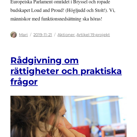
Europeiska Parlament området i Bryssel och ropade
budskapet Loud and Proud! (Högljudd och Stolt!). Vi,
människor med funktionsnedsättning ska höras!
Författare
Publicerat
Kategorier
Mari
2019-11-21
Aktioner
,
Artikel 19 projekt
den
Rådgivning om
rättigheter och praktiska
frågor