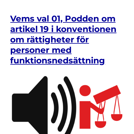
för
människor
Vems val 01, Podden om
med
neuropsykiatrisk
artikel 19 i konventionen
funktionsnedsättning
om rättigheter för
personer med
funktionsnedsättning