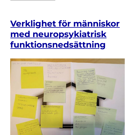
Ett
självbestämt
liv
Verklighet för människor
i
samhällsgemenskapen
med neuropsykiatrisk
–
funktionsnedsättning
studiematerial
för
studiecirkel