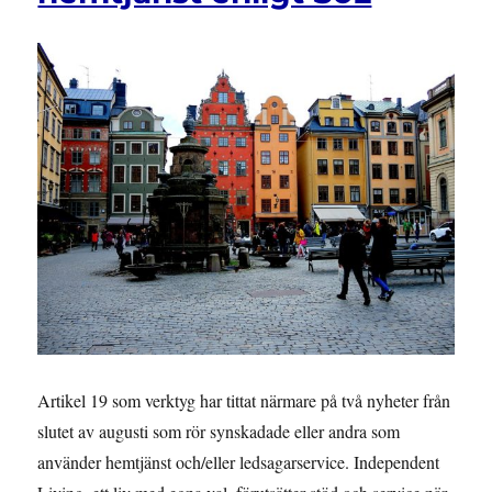
NPF
med
Mim
och
Simon
Artikel 19 som verktyg har tittat närmare på två nyheter från
slutet av augusti som rör synskadade eller andra som
använder hemtjänst och/eller ledsagarservice. Independent