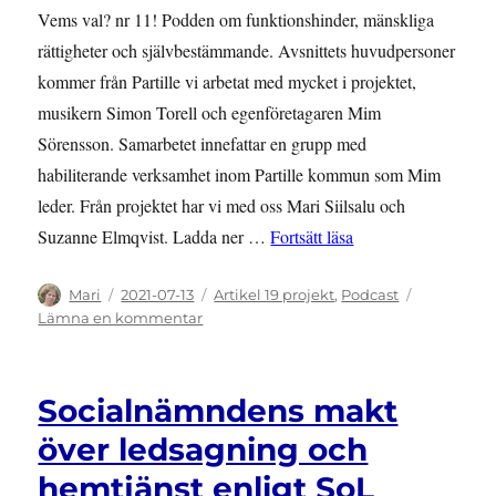
Vems val? nr 11! Podden om funktionshinder, mänskliga
rättigheter och självbestämmande. Avsnittets huvudpersoner
kommer från Partille vi arbetat med mycket i projektet,
musikern Simon Torell och egenföretagaren Mim
Sörensson. Samarbetet innefattar en grupp med
habiliterande verksamhet inom Partille kommun som Mim
leder. Från projektet har vi med oss Mari Siilsalu och
”Vems val 11, Pod
Suzanne Elmqvist. Ladda ner …
Fortsätt läsa
Författare
Publicerat
Kategorier
Mari
2021-07-13
Artikel 19 projekt
,
Podcast
den
till
Lämna en kommentar
Vems
val
11,
Socialnämndens makt
Podcast
om
över ledsagning och
självbestämmande
hemtjänst enligt SoL
och