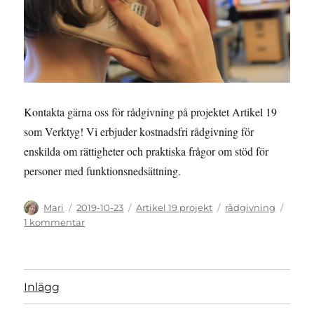
Kontakta gärna oss för rådgivning på projektet Artikel 19
som Verktyg! Vi erbjuder kostnadsfri rådgivning för
enskilda om rättigheter och praktiska frågor om stöd för
personer med funktionsnedsättning.
Författare
Publicerat
Kategorier
Etiketter
Mari
2019-10-23
Artikel 19 projekt
rådgivning
den
till
1 kommentar
Rådgivning
om
rättigheter
och
Inlägg
praktiska
frågor