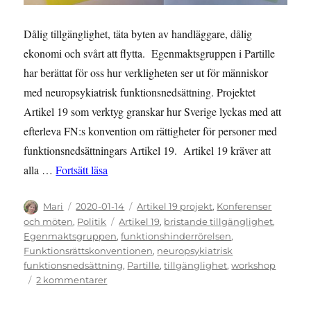
Dålig tillgänglighet, täta byten av handläggare, dålig
ekonomi och svårt att flytta. Egenmaktsgruppen i Partille
har berättat för oss hur verkligheten ser ut för människor
med neuropsykiatrisk funktionsnedsättning. Projektet
Artikel 19 som verktyg granskar hur Sverige lyckas med att
efterleva FN:s konvention om rättigheter för personer med
funktionsnedsättningars Artikel 19. Artikel 19 kräver att
”Verklighet för människor med neuropsykiatri
alla …
Fortsätt läsa
Författare
Publicerat
Kategorier
Mari
2020-01-14
Artikel 19 projekt
,
Konferenser
den
Etiketter
och möten
,
Politik
Artikel 19
,
bristande tillgänglighet
,
Egenmaktsgruppen
,
funktionshinderrörelsen
,
Funktionsrättskonventionen
,
neuropsykiatrisk
funktionsnedsättning
,
Partille
,
tillgänglighet
,
workshop
till
2 kommentarer
Verklighet
för