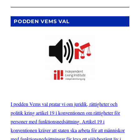
människor
med
neuropsykiatrisk
PODDEN VEMS VAL
funktionsnedsättning
I podden Vems val pratar vi om juridik, rättigheter och
politik kring artikel 19 i konventionen om rättigheter för
personer med funktionsnedsättning. Artikel 19 i
konventionen kräver att staten ska arbeta för att människor
med funktionsnedsättningar får leva ett självbestämt liv i