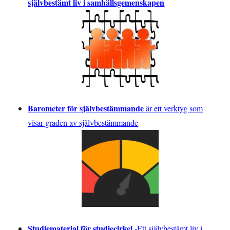
självbestämt liv i samhällsgemenskapen
Barometer för självbestämmande
är ett verktyg som
visar graden av självbestämmande
Studiematerial för studiecirkel
-
Ett självbestämt liv i