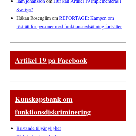
liam johansson
om
Hur kan Artikel 19 implementeras i
Sverige?
Håkan Rosenglim
om
REPORTAGE: Kampen om
rösträtt för personer med funktionsnedsättning fortsätter
Artikel 19 på Facebook
Kunskapsbank om
funktionsdiskriminering
Bristande tillgänglighet