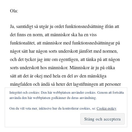
Ola:
Ja, samtidigt så utgår ju ordet funktionsnedsättning ifrån att
det finns en norm, att människor ska ha en viss
funktionalitet, att människor med funktionsnedsättningar på
något sätt har någon sorts underskott jämfört med normen,
och det tycker jag inte om egentligen, att tänka på att någon
sorts underskott hos människor. Människor är ju på olika
sätt att det är okej med hela en del av den mänskliga
mångfalden och ändå så heter det lagstiftningen att personer
med funktionsnedsättning och så vidare. Samtidigt så
Integritet och cookies: Den här webbplatsen använder cookies. Genom att fortsätta
använda den här webbplatsen godkänner du deras användning.
illustrerar det i alla fall i vissa delar ganska tydligt de olika
samhällsproblem och olika saker som vi behöver hantera.
Om du vill veta mer, inklusive hur du kontrollerar cookies, se:
Cookie-policy
Mari: