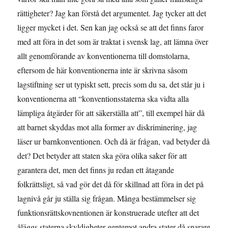
rättigheter? Jag kan förstå det argumentet. Jag tycker att det
ligger mycket i det. Sen kan jag också se att det finns faror
med att föra in det som är traktat i svensk lag, att lämna över
allt genomförande av konventionerna till domstolarna,
eftersom de här konventionerna inte är skrivna såsom
lagstiftning ser ut typiskt sett, precis som du sa, det står ju i
konventionerna att “konventionsstaterna ska vidta alla
lämpliga åtgärder för att säkerställa att”, till exempel här då
att barnet skyddas mot alla former av diskriminering, jag
läser ur barnkonventionen. Och då är frågan, vad betyder då
det? Det betyder att staten ska göra olika saker för att
garantera det, men det finns ju redan ett åtagande
folkrättsligt, så vad gör det då för skillnad att föra in det på
lagnivå går ju ställa sig frågan. Många bestämmelser sig
funktionsrättskovnentionen är konstruerade utefter att det
åläggs staterna skyldigheter gentemot andra stater då snarare