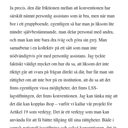
Ja precis, den där friktionen mellan att konventionen har
särskilt nämnt personlig assistans som är bra, men när man
bor i ett gruppboende, egentligen så har man ju liksom lite
mindre självbestämmande, man delar personal med andra,
och man kan inte bara dra iväg och göra sin grej. Man
samarbetar i en kollektiv på ett sätt som man inte
nödvändigtvis gör med personlig assistans. Jag tyckte
faktiskt väldigt mycket om hur du sa, att liksom det inte
riktigt går att svara på frågan direkt så där, hur får man sin
rättighet om att inte bor på en institution, att du sa att det
finns egentligen vissa möjligheter, det finns LSS-
lagstiftningen, det finns konventionen. Jag kan tänka mig att
det där kan kopplas ihop – varför vi kallar vår projekt för
Artikel 19 som verktyg. Det är ett verktyg som man kan
använda för att få bättre tillgång till sina rättigheter. Både i
svensk nationell lagstiftning och också konventionen, det är