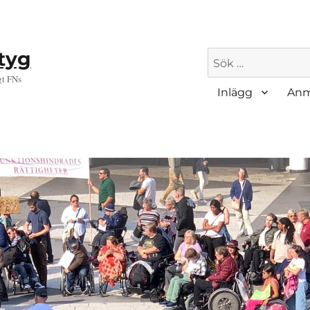
ktyg
Sök
efter:
gt FNs
Inlägg
Anm