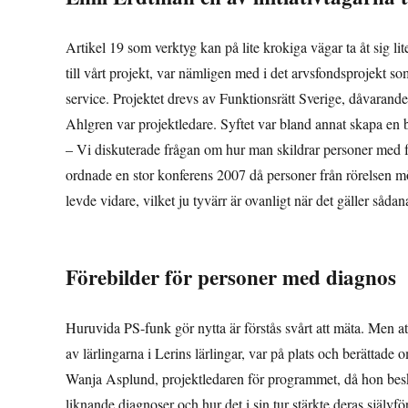
Artikel 19 som verktyg kan på lite krokiga vägar ta åt sig li
till vårt projekt, var nämligen med i det arvsfondsprojekt 
service. Projektet drevs av Funktionsrätt Sverige, dåvaran
Ahlgren var projektledare. Syftet var bland annat skapa en 
– Vi diskuterade frågan om hur man skildrar personer med fun
ordnade en stor konferens 2007 då personer från rörelsen möt
levde vidare, vilket ju tyvärr är ovanligt när det gäller sådan
Förebilder för personer med diagnos
Huruvida PS-funk gör nytta är förstås svårt att mäta. Men at
av lärlingarna i Lerins lärlingar, var på plats och berätta
Wanja Asplund, projektledaren för programmet, då hon besk
liknande diagnoser och hur det i sin tur stärkte deras självf