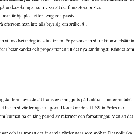
 undersökningar som visar att det finns stora brister.
 man är hjälplös, offer, svag och passiv.
å eftersom man inte alls bryr sig om artikel 8 i
r om att medvetandegöra situationen för personer med funktionsnedsättni
det i betänkandet och propositionen till det nya sändningstillståndet som
ing där hon hävdade att framsteg som gjorts på funktionshinderområdet
 det har med värderingar att göra. Hon nämnde att LSS infördes när
om kulmen på en lång period av reformer och förbättringar. Men att det
ngar och jag tror att det är gamla värderingar som spökar. Det politiska