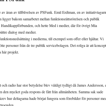
te av äran av tillblivelsen av PSFunk. Emil Erdtman, en av initiativtagar
som ligger bakom samarbetet mellan funktionsrättsrörelsen och publik
de Handikappförbunden, och hette Med i medier, där för övrigt Mia
bättre dialog med medier.
ktionsnedsättning i medierna, till exempel som offer eller hjältar. Vi
te personer från de tre publik servicebolagen. Det roliga är att koncept
a här projekt.
t och radio har stor betydelse blev väldigt tydligt då James Andersson, 
de om den mycket goda respons de fått från allmänheten. Samma sak sade
rev hur deltagarna hade börjat fungera som förebilder för personer me
örtroenden.