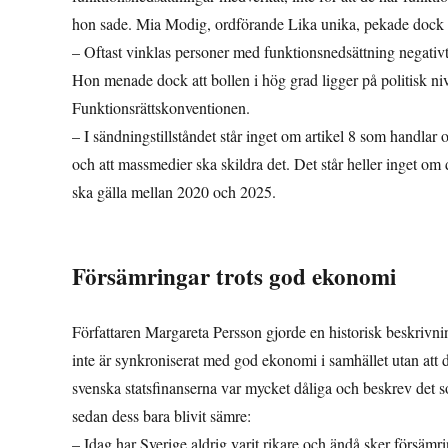
hon sade. Mia Modig, ordförande Lika unika, pekade dock på
– Oftast vinklas personer med funktionsnedsättning negativt:
Hon menade dock att bollen i hög grad ligger på politisk niv
Funktionsrättskonventionen.
– I sändningstillståndet står inget om artikel 8 som handla
och att massmedier ska skildra det. Det står heller inget om 
ska gälla mellan 2020 och 2025.
Försämringar trots god ekonomi
Författaren Margareta Persson gjorde en historisk beskrivn
inte är synkroniserat med god ekonomi i samhället utan att
svenska statsfinanserna var mycket dåliga och beskrev det s
sedan dess bara blivit sämre:
– Idag har Sverige aldrig varit rikare och ändå sker försämri