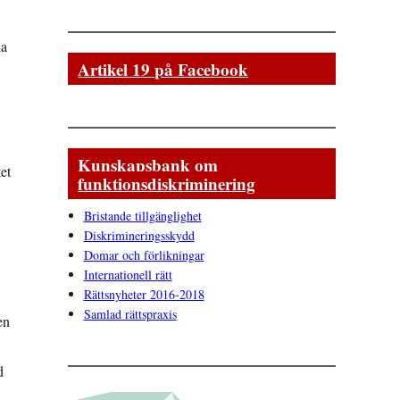
na
Artikel 19 på Facebook
Kunskapsbank om
et
funktionsdiskriminering
Bristande tillgänglighet
Diskrimineringsskydd
Domar och förlikningar
Internationell rätt
Rättsnyheter 2016-2018
Samlad rättspraxis
en
d