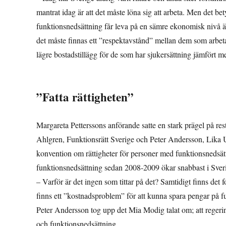
mantrat idag är att det måste löna sig att arbeta. Men det be
funktionsnedsättning får leva på en sämre ekonomisk nivå än
det måste finnas ett ”respektavstånd” mellan dem som arbeta
lägre bostadstillägg för de som har sjukersättning jämfört
”Fatta rättigheten”
Margareta Petterssons anförande satte en stark prägel på res
Ahlgren, Funktionsrätt Sverige och Peter Andersson, Lika Un
konvention om rättigheter för personer med funktionsnedsät
funktionsnedsättning sedan 2008-2009 ökar snabbast i Sveri
– Varför är det ingen som tittar på det? Samtidigt finns det 
finns ett ”kostnadsproblem” för att kunna spara pengar på fu
Peter Andersson tog upp det Mia Modig talat om; att regering
och funktionsnedsättning.