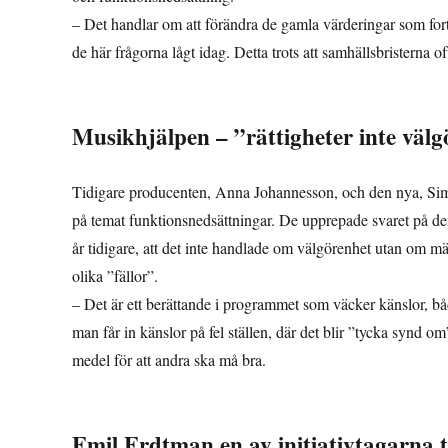
– Det handlar om att förändra de gamla värderingar som fortfa
de här frågorna lågt idag. Detta trots att samhällsbristerna o
Musikhjälpen – ”rättigheter inte väl
Tidigare producenten, Anna Johannesson, och den nya, Sim
på temat funktionsnedsättningar. De upprepade svaret på d
år tidigare, att det inte handlade om välgörenhet utan om mä
olika ”fällor”.
– Det är ett berättande i programmet som väcker känslor, båd
man får in känslor på fel ställen, där det blir ”tycka synd om” 
medel för att andra ska må bra.
Emil Erdtman en av initiativtagarna 