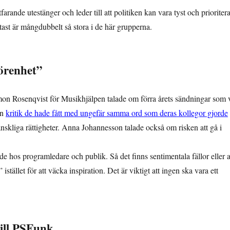
rande utestänger och leder till att politiken kan vara tyst och prioriter
ftast är mångdubbelt så stora i de här grupperna.
görenhet”
on Rosenqvist för Musikhjälpen talade om förra årets sändningar som 
en
kritik de hade fått med ungefär samma ord som deras kollegor gjorde
nskliga rättigheter. Anna Johannesson talade också om risken att gå i
e hos programledare och publik. Så det finns sentimentala fällor eller a
istället för att väcka inspiration. Det är viktigt att ingen ska vara ett
till PSFunk