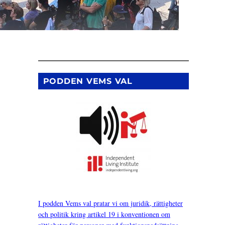
PODDEN VEMS VAL
I podden Vems val pratar vi om juridik, rättigheter
och politik kring artikel 19 i konventionen om