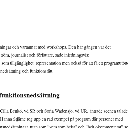
sningar och vartannat med workshops. Den här gången var det
öm, journalist och författare, sade inledningsvis:
 som tillgänglighet, representation men också för att få ett programutbu
nedsättning och funktionsrätt.
 funktionsnedsättning
, Cilla Benkö, vd SR och Sofia Wadensjö, vd UR, äntrade scenen talade
. Hanna Stjärne tog upp en rad exempel på program där personer med
tionsnedsättningar, utan som ”vem som helst” och ”helt okommenterat” 