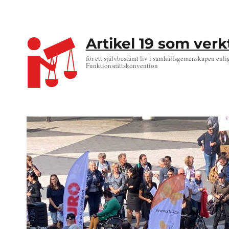
Artikel 19 som ver
för ett självbestämt liv i samhällsgemenskapen enli
Funktionsrättskonvention