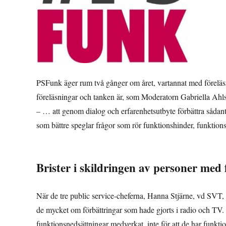
PSFunk äger rum två gånger om året, vartannat med förelä
föreläsningar och tanken är, som Moderatorn Gabriella Ahlstr
– … att genom dialog och erfarenhetsutbyte förbättra sådant
som bättre speglar frågor som rör funktionshinder, funktions
Brister i skildringen av personer med
När de tre public service-cheferna, Hanna Stjärne, vd SVT
de mycket om förbättringar som hade gjorts i radio och TV
funktionsnedsättningar medverkat, inte för att de har funk