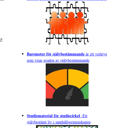
ng
Barometer för självbestämmande
är ett verktyg
som visar graden av självbestämmande
Studiematerial för studiecirkel
-
Ett
självbestämt liv i samhällsgemenskapen