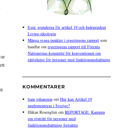
a
Essä: grunderna för artikel 19 och Independent
Living-ideologin
Många svaga punkter i regeringens rapport
som
handlar om
regeringens rapport till Förenta
Nationernas kommitté för konventionen om
var
rättigheter för personer med funktionsnedsättning
ett
KOMMENTARER
tt
liam johansson
om
Hur kan Artikel 19
implementeras i Sverige?
Håkan Rosenglim
om
REPORTAGE: Kampen
om rösträtt för personer med
funktionsnedsättning fortsätter