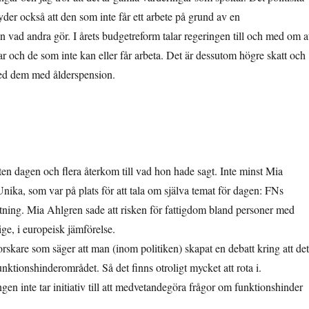
tyder också att den som inte får ett arbete på grund av en
 vad andra gör. I årets budgetreform talar regeringen till och med om a
r och de som inte kan eller får arbeta. Det är dessutom högre skatt och
 med dem med ålderspension.
ten dagen och flera återkom till vad hon hade sagt. Inte minst Mia
ika, som var på plats för att tala om själva temat för dagen: FNs
tning. Mia Ahlgren sade att risken för fattigdom bland personer med
ge, i europeisk jämförelse.
forskare som säger att man (inom politiken) skapat en debatt kring att det
nktionshinderområdet. Så det finns otroligt mycket att rota i.
en inte tar initiativ till att medvetandegöra frågor om funktionshinder