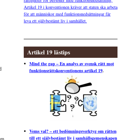
rättigheter för personer med funktionsnedsättning.
Artikel 19 i konventionen kräver att staten ska arbeta
för att människor med funktionsnedsättningar får
leva ett självbestämt liv i samhället.
Artikel 19 lästips
Mind the gap – En analys av svensk rätt mot
d
funktionsrättskonventionens artikel 19
.
Vems val? – ett bedömningsverktyg om rätten
till ett självbestämt liv i samhällsgemenskapen
som