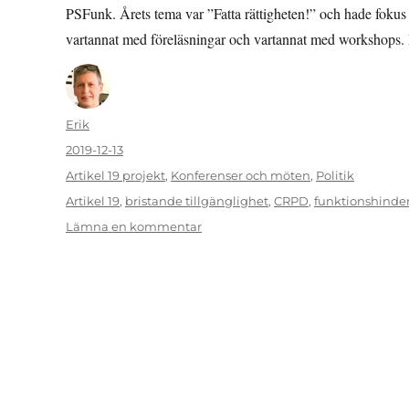
PSFunk. Årets tema var ”Fatta rättigheten!” och hade fokus
vartannat med föreläsningar och vartannat med workshops.
Författare
Erik
Publicerat
2019-12-13
den
Kategorier
Artikel 19 projekt
,
Konferenser och möten
,
Politik
Etiketter
Artikel 19
,
bristande tillgänglighet
,
CRPD
,
funktionshinder
till
Lämna en kommentar
PSFunk
–
public
service
möter
funktionsrättsrörelsen