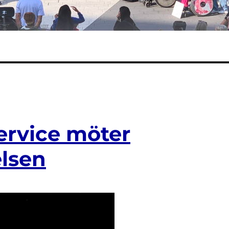
ervice möter
elsen