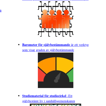
”PSFunk – public service möter funktionsrättsrörelsen”
sa
Barometer för självbestämmande
är ett verktyg
som visar graden av självbestämmande
Studiematerial för studiecirkel
-
Ett
självbestämt liv i samhällsgemenskapen