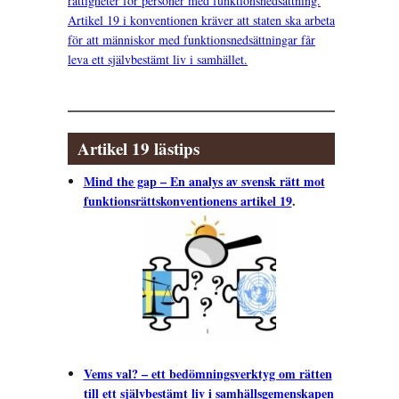
rättigheter för personer med funktionsnedsättning.
Artikel 19 i konventionen kräver att staten ska arbeta
för att människor med funktionsnedsättningar får
leva ett självbestämt liv i samhället.
Artikel 19 lästips
Mind the gap – En analys av svensk rätt mot
funktionsrättskonventionens artikel 19
.
Vems val? – ett bedömningsverktyg om rätten
till ett självbestämt liv i samhällsgemenskapen