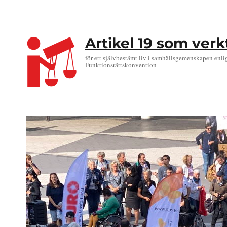
Artikel 19 som ver
för ett självbestämt liv i samhällsgemenskapen enli
Funktionsrättskonvention