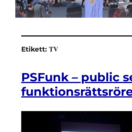
TV
Etikett:
PSFunk – public s
funktionsrättsrör