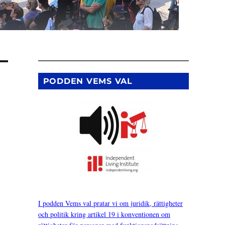
PODDEN VEMS VAL
I podden Vems val pratar vi om juridik, rättigheter
och politik kring artikel 19 i konventionen om