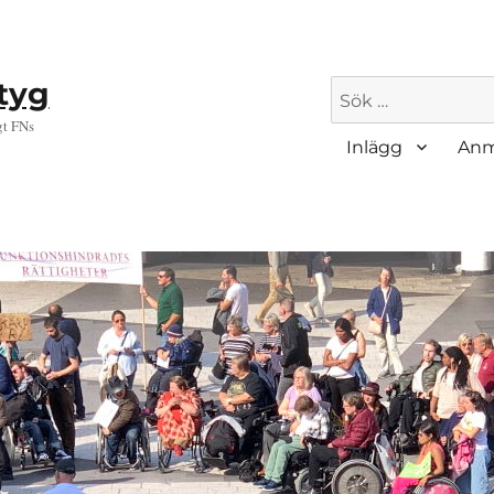
ktyg
Sök
efter:
gt FNs
Inlägg
Anm