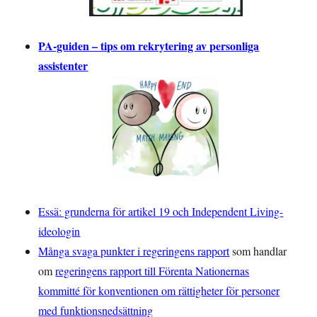
PA-guiden – tips om rekrytering av personliga
assistenter
Essä: grunderna för artikel 19 och Independent Living-
ideologin
Många svaga punkter i regeringens rapport
som handlar
om
regeringens rapport till Förenta Nationernas
kommitté för konventionen om rättigheter för personer
med funktionsnedsättning