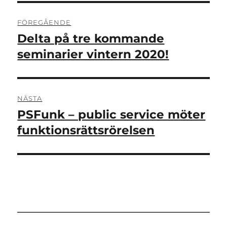
Inläggsnavigering
FÖREGÅENDE
Delta på tre kommande
Föregående
inlägg:
seminarier vintern 2020!
NÄSTA
PSFunk – public service möter
Nästa
inlägg:
funktionsrättsrörelsen