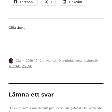
Facebook
X
LinkedIn
Gilla detta:
Författare
Publicerat
Kategorier
Ola
2019-12-12
Artikel 19 projekt
,
Internationellt
,
den
Juridik
,
Politik
Lämna ett svar
Din e-postadress kommer inte publiceras.
Obligatoriska fält är märkta