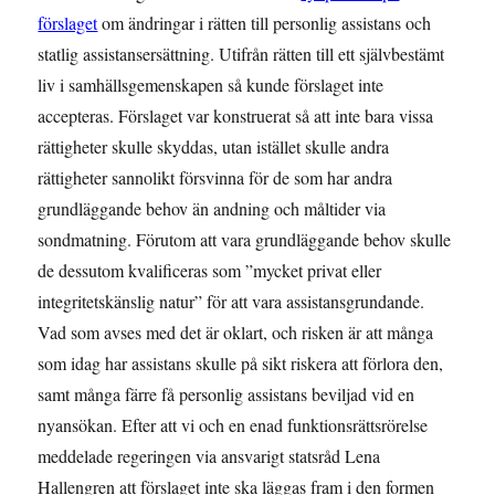
förslaget
om ändringar i rätten till personlig assistans och
statlig assistansersättning. Utifrån rätten till ett självbestämt
liv i samhällsgemenskapen så kunde förslaget inte
accepteras. Förslaget var konstruerat så att inte bara vissa
rättigheter skulle skyddas, utan istället skulle andra
rättigheter sannolikt försvinna för de som har andra
grundläggande behov än andning och måltider via
sondmatning. Förutom att vara grundläggande behov skulle
de dessutom kvalificeras som ”mycket privat eller
integritetskänslig natur” för att vara assistansgrundande.
Vad som avses med det är oklart, och risken är att många
som idag har assistans skulle på sikt riskera att förlora den,
samt många färre få personlig assistans beviljad vid en
nyansökan. Efter att vi och en enad funktionsrättsrörelse
meddelade regeringen via ansvarigt statsråd Lena
Hallengren att förslaget inte ska läggas fram i den formen