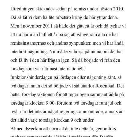
Utredningen skickades sedan på remiss under hösten 2010.
Då så lät vi dem ha lite arbetsro kring de här yttrandena.
Men i november 2011 så hade det gått ett år och då tyckte vi
att nu har man haft ett år på sig att gå igenom alla de här
remissinstansernas och andras synpunkter, men vi har ändå
inte hört någonting. Nu måste vi börja påminna om det här
och få liv i den här frågan igen. Så då började vi från den
torsdag som var närmast internationella
funktionshinderdagen på lördagen eller någonting sånt, så
två dagar innan det så började vi stå utanför Rosenbad. Det
hette Torsdagsaktionen för att regeringen sammanträdde på
torsdagar klockan 9:00, förutom två torsdagar runt jul och
nyår när det inte är något regeringssammanträde, annars är
det alltid varje torsdag klockan 9 och under
Almedalsveckan ett normalt år, inte detta år, genomförs
veckans sammanträde i Visby i residenset där. Därför