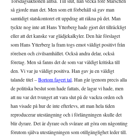
Torsdagsaktionen alltså. Till slut, nån vecka före Marschen
så gjorde man det. Men som ett förbehåll så gav man
samtidigt statskontoret ett uppdrag att räkna på det. Man
tyckte nog inte att Hans Ytterberg hade gjort det tillräckligt
eller att det kanske var glädjekalkyler. Den här förslaget
som Hans Ytterberg la fram togs emot väldigt positivt från
rörelsen och civilsamhället. Också andra delar, också
företag. Men så fanns det de som var väldigt kritiska till
den. Vi var ju väldigt positiva. Han gav ju en väldigt
talande titel –
Bortom fagert tal
. Han går igenom precis alla
de politiska beslut som hade fattats, de lagar vi hade, men
att nu var det tvunget att vara slut på de vackra orden och
han visade på hur de inte efterlevs, att man hela tiden
reproducerar utestängning och i förlängningen skulle det
blir dyrare. Det är dyrare och svårare att göra om någonting
förutom själva utestängningen som otillgänglighet leder till.