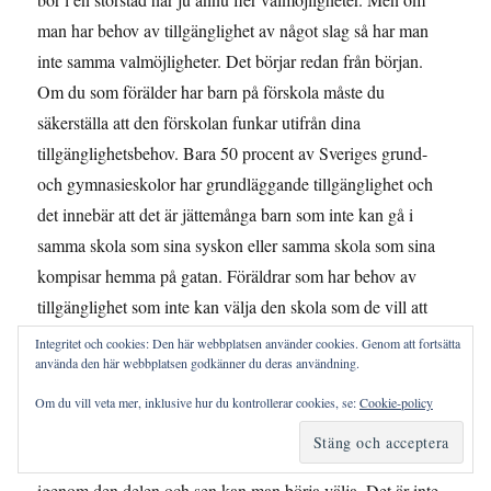
man har behov av tillgänglighet av något slag så har man
inte samma valmöjligheter. Det börjar redan från början.
Om du som förälder har barn på förskola måste du
säkerställa att den förskolan funkar utifrån dina
tillgänglighetsbehov. Bara 50 procent av Sveriges grund-
och gymnasieskolor har grundläggande tillgänglighet och
det innebär att det är jättemånga barn som inte kan gå i
samma skola som sina syskon eller samma skola som sina
kompisar hemma på gatan. Föräldrar som har behov av
tillgänglighet som inte kan välja den skola som de vill att
deras barn ska gå i, samtidigt som det sägs att vi har ett fritt
Integritet och cookies: Den här webbplatsen använder cookies. Genom att fortsätta
använda den här webbplatsen godkänner du deras användning.
skolval i Sverige. Genom hela livet så finns det här,
tillgänglighet och användbarheten är det första, på något
Om du vill veta mer, inklusive hur du kontrollerar cookies, se:
Cookie-policy
sätt. Vilka tjänster eller vilka evenemang eller vilka möjliga
arbetsgivare eller vilka möjliga utbildningar liksom kommer
igenom den delen och sen kan man börja välja. Det är inte