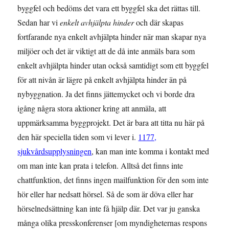
byggfel och bedöms det vara ett byggfel ska det rättas till.
Sedan har vi
enkelt avhjälpta hinder
och där skapas
fortfarande nya enkelt avhjälpta hinder när man skapar nya
miljöer och det är viktigt att de då inte anmäls bara som
enkelt avhjälpta hinder utan också samtidigt som ett byggfel
för att nivån är lägre på enkelt avhjälpta hinder än på
nybyggnation. Ja det finns jättemycket och vi borde dra
igång några stora aktioner kring att anmäla, att
uppmärksamma byggprojekt. Det är bara att titta nu här på
den här speciella tiden som vi lever i.
1177,
sjukvårdsupplysningen
, kan man inte komma i kontakt med
om man inte kan prata i telefon. Alltså det finns inte
chattfunktion, det finns ingen mailfunktion för den som inte
hör eller har nedsatt hörsel. Så de som är döva eller har
hörselnedsättning kan inte få hjälp där. Det var ju ganska
många olika presskonferenser [om myndigheternas respons