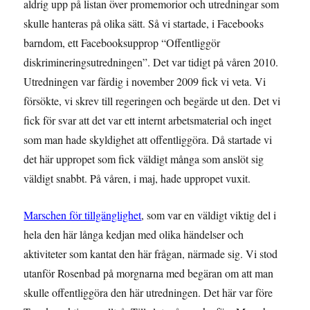
aldrig upp på listan över promemorior och utredningar som
skulle hanteras på olika sätt. Så vi startade, i Facebooks
barndom, ett Facebooksupprop “Offentliggör
diskrimineringsutredningen”. Det var tidigt på våren 2010.
Utredningen var färdig i november 2009 fick vi veta. Vi
försökte, vi skrev till regeringen och begärde ut den. Det vi
fick för svar att det var ett internt arbetsmaterial och inget
som man hade skyldighet att offentliggöra. Då startade vi
det här uppropet som fick väldigt många som anslöt sig
väldigt snabbt. På våren, i maj, hade uppropet vuxit.
Marschen för tillgänglighet
, som var en väldigt viktig del i
hela den här långa kedjan med olika händelser och
aktiviteter som kantat den här frågan, närmade sig. Vi stod
utanför Rosenbad på morgnarna med begäran om att man
skulle offentliggöra den här utredningen. Det här var före