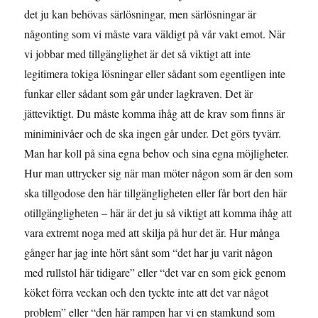
det ju kan behövas särlösningar, men särlösningar är
någonting som vi måste vara väldigt på vår vakt emot. När
vi jobbar med tillgänglighet är det så viktigt att inte
legitimera tokiga lösningar eller sådant som egentligen inte
funkar eller sådant som går under lagkraven. Det är
jätteviktigt. Du måste komma ihåg att de krav som finns är
miniminivåer och de ska ingen går under. Det görs tyvärr.
Man har koll på sina egna behov och sina egna möjligheter.
Hur man uttrycker sig när man möter någon som är den som
ska tillgodose den här tillgängligheten eller får bort den här
otillgängligheten – här är det ju så viktigt att komma ihåg att
vara extremt noga med att skilja på hur det är. Hur många
gånger har jag inte hört sånt som “det har ju varit någon
med rullstol här tidigare” eller “det var en som gick genom
köket förra veckan och den tyckte inte att det var något
problem” eller “den här rampen har vi en stamkund som