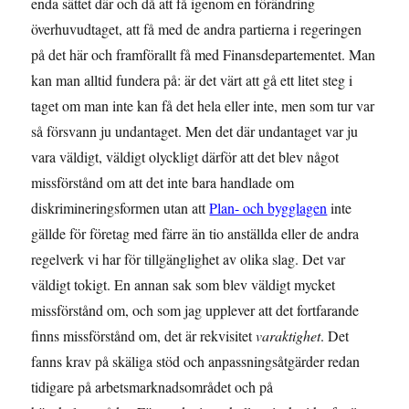
enda sättet där och då att få igenom en förändring
överhuvudtaget, att få med de andra partierna i regeringen
på det här och framförallt få med Finansdepartementet. Man
kan man alltid fundera på: är det värt att gå ett litet steg i
taget om man inte kan få det hela eller inte, men som tur var
så försvann ju undantaget. Men det där undantaget var ju
vara väldigt, väldigt olyckligt därför att det blev något
missförstånd om att det inte bara handlade om
diskrimineringsformen utan att
Plan- och bygglagen
inte
gällde för företag med färre än tio anställda eller de andra
regelverk vi har för tillgänglighet av olika slag. Det var
väldigt tokigt. En annan sak som blev väldigt mycket
missförstånd om, och som jag upplever att det fortfarande
finns missförstånd om, det är rekvisitet
varaktighet
. Det
fanns krav på skäliga stöd och anpassningsåtgärder redan
tidigare på arbetsmarknadsområdet och på