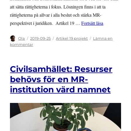
att sätta rättigheterna i fokus. Lösningen finns i att ta
rättigheterna på allvar i alla beslut och stärka MR-
”Nödvändigt at
perspektivet i juridiken. Artikel 19 …
Fortsätt läsa
Författare
Publicerat
Kategorier
Ola
2019-09-25
Artikel 19 projekt
Lämna en
den
till
kommentar
Nödvändigt
att
kombinera
Civilsamhället: Resurser
insatser
för
behövs för en MR-
goda
institution värd namnet
levnadsvillkor
och
motverka
diskriminering