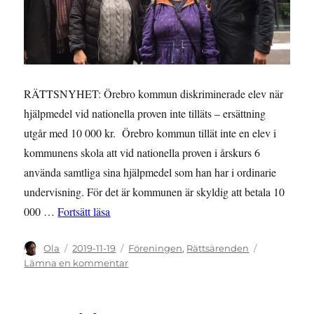
RÄTTSNYHET: Örebro kommun diskriminerade elev när
hjälpmedel vid nationella proven inte tilläts – ersättning
utgår med 10 000 kr. Örebro kommun tillät inte en elev i
kommunens skola att vid nationella proven i årskurs 6
använda samtliga sina hjälpmedel som han har i ordinarie
undervisning. För det är kommunen är skyldig att betala 10
”RÄTTSNYHET: Örebro kommun diskriminerade e
000 …
Fortsätt läsa
Författare
Publicerat
Kategorier
Ola
2019-11-19
Föreningen
,
Rättsärenden
den
till
Lämna en kommentar
RÄTTSNYHET:
Örebro
kommun