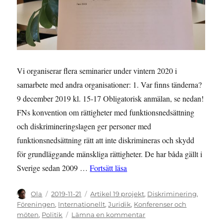
Vi organiserar flera seminarier under vintern 2020 i
samarbete med andra organisationer: 1. Var finns tänderna?
9 december 2019 kl. 15-17 Obligatorisk anmälan, se nedan!
FNs konvention om rättigheter med funktionsnedsättning
och diskrimineringslagen ger personer med
funktionsnedsättning rätt att inte diskrimineras och skydd
för grundläggande mänskliga rättigheter. De har båda gällt i
”Delta på tre kommande semin
Sverige sedan 2009 …
Fortsätt läsa
Författare
Publicerat
Kategorier
Ola
2019-11-21
Artikel 19 projekt
,
Diskriminering
,
den
Föreningen
,
Internationellt
,
Juridik
,
Konferenser och
till
möten
,
Politik
Lämna en kommentar