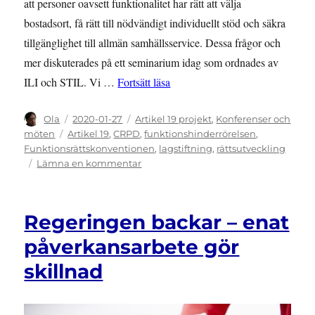
att personer oavsett funktionalitet har rätt att välja
bostadsort, få rätt till nödvändigt individuellt stöd och säkra
tillgänglighet till allmän samhällsservice. Dessa frågor och
mer diskuterades på ett seminarium idag som ordnades av
”Hur använder vi funktionsrättsk
ILI och STIL. Vi …
Fortsätt läsa
Författare
Publicerat
Kategorier
Ola
2020-01-27
Artikel 19 projekt
,
Konferenser och
den
Etiketter
möten
Artikel 19
,
CRPD
,
funktionshinderrörelsen
,
Funktionsrättskonventionen
,
lagstiftning
,
rättsutveckling
till
Lämna en kommentar
Hur
använder
vi
Regeringen backar – enat
funktionsrättskonventionen
för
påverkansarbete gör
att
skillnad
kräva
rättigheter?