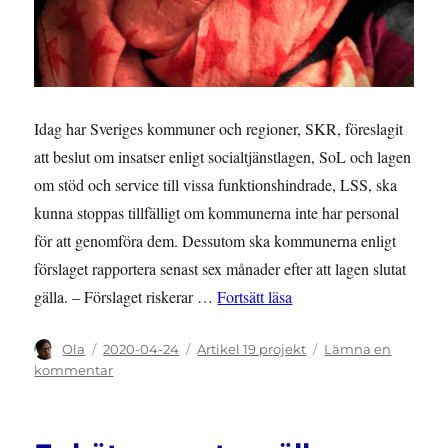
Idag har Sveriges kommuner och regioner, SKR, föreslagit
att beslut om insatser enligt socialtjänstlagen, SoL och lagen
om stöd och service till vissa funktionshindrade, LSS, ska
kunna stoppas tillfälligt om kommunerna inte har personal
för att genomföra dem. Dessutom ska kommunerna enligt
förslaget rapportera senast sex månader efter att lagen slutat
”PRESSMEDDELANDE: Bes
gälla. – Förslaget riskerar …
Fortsätt läsa
Författare
Publicerat
Kategorier
Ola
2020-04-24
Artikel 19 projekt
Lämna en
den
till
kommentar
PRESSMEDDELANDE:
Beslut
i