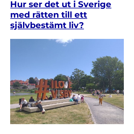
Hur ser det ut i Sverige
grund
med rätten till ett
av
dyslexi
självbestämt liv?
och
överklagande