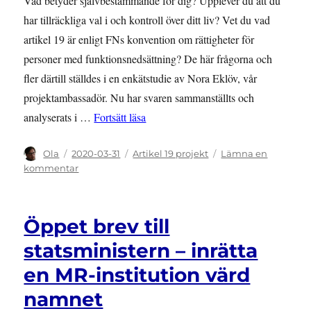
Vad betyder självbestämmande för dig? Upplever du att du
har tillräckliga val i och kontroll över ditt liv? Vet du vad
artikel 19 är enligt FNs konvention om rättigheter för
personer med funktionsnedsättning? De här frågorna och
fler därtill ställdes i en enkätstudie av Nora Eklöv, vår
projektambassadör. Nu har svaren sammanställts och
”Enkätrapport – gäller rättigheter och
analyserats i …
Fortsätt läsa
Författare
Publicerat
Kategorier
Ola
2020-03-31
Artikel 19 projekt
Lämna en
den
till
kommentar
Enkätrapport
–
gäller
Öppet brev till
rättigheter
och
statsministern – inrätta
delaktighet
en MR-institution värd
dig?
namnet