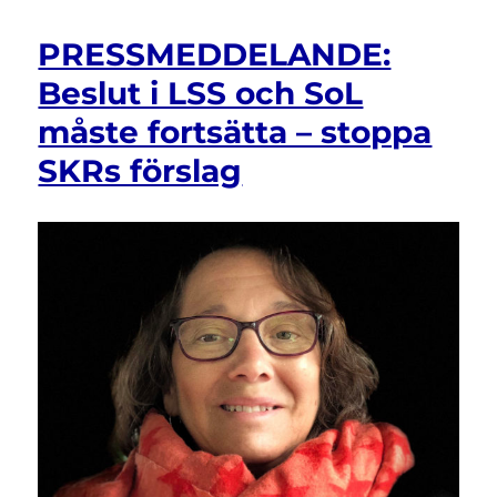
till
regeringen:
PRESSMEDDELANDE:
Acceptera
rekommendationerna
Beslut i LSS och SoL
om
måste fortsätta – stoppa
rättigheter
för
SKRs förslag
personer
med
funktionsnedsättning
i
UPR-
processen