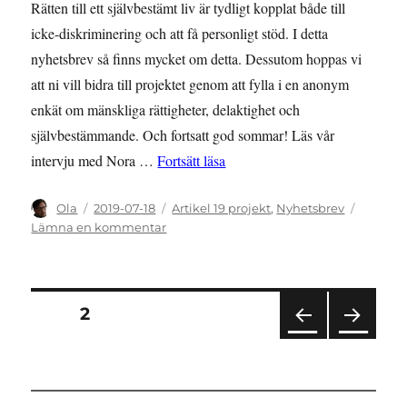
Rätten till ett självbestämt liv är tydligt kopplat både till
icke-diskriminering och att få personligt stöd. I detta
nyhetsbrev så finns mycket om detta. Dessutom hoppas vi
att ni vill bidra till projektet genom att fylla i en anonym
enkät om mänskliga rättigheter, delaktighet och
självbestämmande. Och fortsatt god sommar! Läs vår
”NYHETSBREV: Juli 2019 – Hur se
intervju med Nora …
Fortsätt läsa
Författare
Publicerat
Kategorier
Ola
2019-07-18
Artikel 19 projekt
,
Nyhetsbrev
den
till
Lämna en kommentar
NYHETSBREV:
Juli
2019
–
Sidnumrering
SIDA
2
Hur
ser
FÖR
NÄS
för
det
EGÅ
TA
ut
END
SIDA
inlägg
E
i