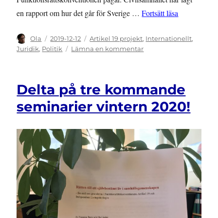
”Regeringen 
en rapport om hur det går för Sverige …
Fortsätt läsa
Författare
Publicerat
Kategorier
Ola
2019-12-12
Artikel 19 projekt
,
Internationellt
,
den
till
Juridik
,
Politik
Lämna en kommentar
Regeringen
backar
–
Delta på tre kommande
enat
påverkansarbete
seminarier vintern 2020!
gör
skillnad