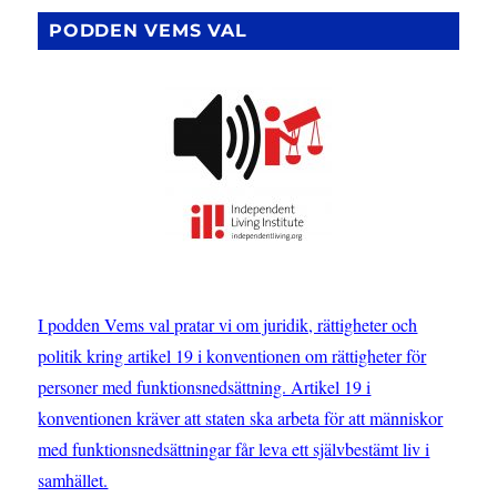
SIDA
Sverige
PODDEN VEMS VAL
med
rätten
till
ett
självbestämt
liv?
I podden Vems val pratar vi om juridik, rättigheter och
politik kring artikel 19 i konventionen om rättigheter för
personer med funktionsnedsättning. Artikel 19 i
konventionen kräver att staten ska arbeta för att människor
med funktionsnedsättningar får leva ett självbestämt liv i
samhället.