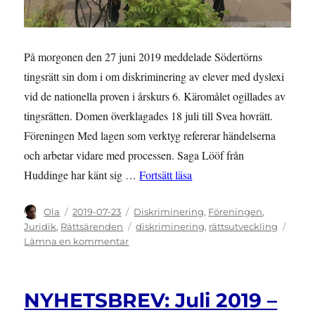
På morgonen den 27 juni 2019 meddelade Södertörns
tingsrätt sin dom i om diskriminering av elever med dyslexi
vid de nationella proven i årskurs 6. Käromålet ogillades av
tingsrätten. Domen överklagades 18 juli till Svea hovrätt.
Föreningen Med lagen som verktyg refererar händelserna
och arbetar vidare med processen. Saga Lööf från
”RÄTTSNYHET: Dom om disk
Huddinge har känt sig …
Fortsätt läsa
Författare
Publicerat
Kategorier
Ola
2019-07-23
Diskriminering
,
Föreningen
,
den
Etiketter
Juridik
,
Rättsärenden
diskriminering
,
rättsutveckling
till
Lämna en kommentar
RÄTTSNYHET:
Dom
om
NYHETSBREV: Juli 2019 –
diskriminering
på