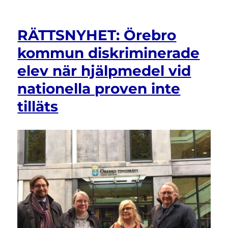
Delta
på
tre
RÄTTSNYHET: Örebro
kommande
seminarier
kommun diskriminerade
vintern
elev när hjälpmedel vid
2020!
nationella proven inte
tilläts