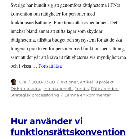
Sverige har bundit sig att genomföra rättigheterna i FN:s
konvention om rättigheter för personer med
funktionsnedsättning, Funktionsrättskovnentionen. Det
innebär bland annat att stifta lagar som skyddar
rättigheterna, tillsätta budget och styrsystem för att de ska
fungera i praktiken för personer med funktionsnedsättning,
samt att det går att kräva ut rättigheterna via myndigheterna
”Guide för att klaga till Funktionsrätt
och i vissa …
Fortsätt läsa
Författare
Publicerat
Kategorier
Ola
2020-03-20
Aktioner
,
Artikel 19 projekt
,
den
Diskriminering
,
Internationellt
,
Juridik
,
Rättsärenden
,
till
Strategisk processföring
Lämna en kommentar
Guide
för
att
Hur använder vi
klaga
till
funktionsrättskonvention
Funktionsrät