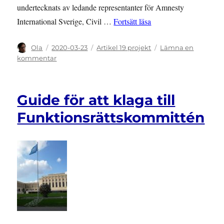
undertecknats av ledande representanter för Amnesty
”Öppet brev till statsm
International Sverige, Civil …
Fortsätt läsa
Författare
Publicerat
Kategorier
Ola
2020-03-23
Artikel 19 projekt
Lämna en
den
till
kommentar
Öppet
brev
till
Guide för att klaga till
statsministern
–
Funktionsrättskommittén
inrätta
en
MR-
institution
värd
namnet