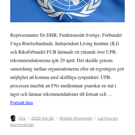
Representanter för DHR, Funktionsrätt Sverige, Förbundet
Unga Rörelsehindrade, Independent Living Institute (ILI)
och Riksförbundet FUB lämnade ett yttrande över UPR-
rekommendationerna igår 29 april. Det skedde genom
samordning mellan organisationerna efter att regeringen gett
möjlighet att komma med skriftliga synpunkter. UPR-
processen innebär att FNs medlemmar granskar en stat i
taget och lämnar rekommendationer till fortsatt och …
”Uppmaning till regeringen: Acceptera rekommendatio
Fortsätt läsa
Författare
Publicerat
Kategorier
Ola
2020-04-30
Artikel 19 projekt
Lämna en
den
till
kommentar
Uppmaning