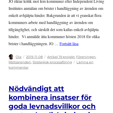
JO riktar kritik mot fem kommuner efter Independent Living
Institutes anmälan om brister i handläggning av ärenden om
enkelt avhjälpta hinder. Bakgrunden är att vi granskat flera
kommuners arbete med handläggning av ärenden om
tillgänglighet, och särskilt det som kallas enkelt avhjälpta
hinder. Vi anmälde åtta kommuner hösten 2018 för olika
”JO kritiserar fem k
brister i handläggningen. JO …
Fortsätt läsa
Författare
Publicerat
Kategorier
Ola
2019-11-08
Artikel 19 projekt
,
Föreningen
,
den
Rättsärenden
,
Strategisk processföring
Lämna en
till
kommentar
JO
kritiserar
fem
Nödvändigt att
kommuner
efter
kombinera insatser för
vår
goda levnadsvillkor och
anmälan