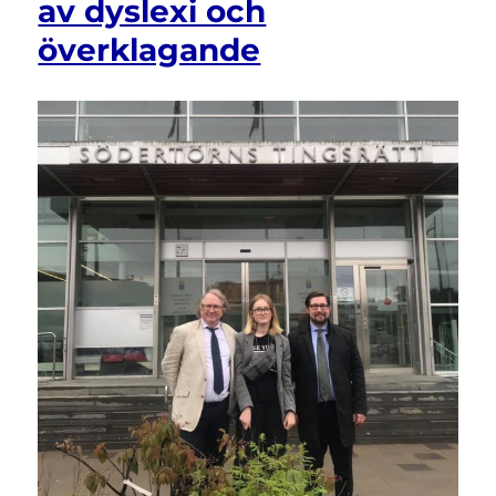
av dyslexi och
LSS?
överklagande