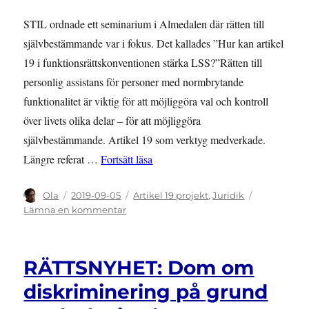
STIL ordnade ett seminarium i Almedalen där rätten till
självbestämmande var i fokus. Det kallades ”Hur kan artikel
19 i funktionsrättskonventionen stärka LSS?”Rätten till
personlig assistans för personer med normbrytande
funktionalitet är viktig för att möjliggöra val och kontroll
över livets olika delar – för att möjliggöra
självbestämmande. Artikel 19 som verktyg medverkade.
”Referat: Hur kan artikel 19 stärka
Längre referat …
Fortsätt läsa
Författare
Publicerat
Kategorier
Ola
2019-09-05
Artikel 19 projekt
,
Juridik
den
till
Lämna en kommentar
Referat:
Hur
kan
RÄTTSNYHET: Dom om
artikel
19
diskriminering på grund
stärka