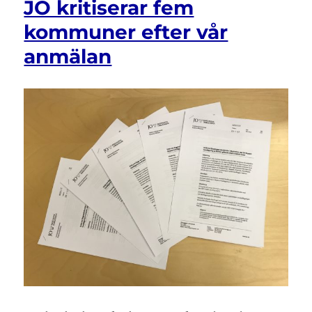
JO kritiserar fem
diskriminerade
elev
kommuner efter vår
när
anmälan
hjälpmedel
vid
nationella
proven
inte
tilläts