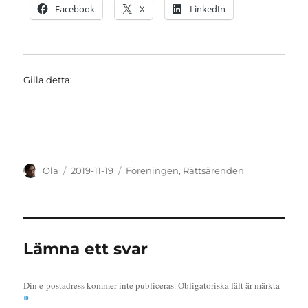
Facebook
X
LinkedIn
Gilla detta:
Författare
Publicerat
Kategorier
Ola
2019-11-19
Föreningen
,
Rättsärenden
den
Lämna ett svar
Din e-postadress kommer inte publiceras.
Obligatoriska fält är märkta
*