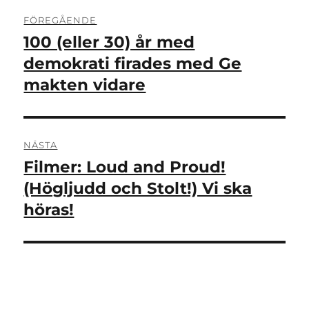
Inläggsnavigering
FÖREGÅENDE
100 (eller 30) år med
Föregående
inlägg:
demokrati firades med Ge
makten vidare
NÄSTA
Filmer: Loud and Proud!
Nästa
inlägg:
(Högljudd och Stolt!) Vi ska
höras!