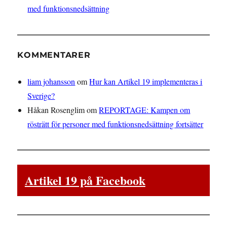
med funktionsnedsättning
KOMMENTARER
liam johansson
om
Hur kan Artikel 19 implementeras i
Sverige?
Håkan Rosenglim
om
REPORTAGE: Kampen om
rösträtt för personer med funktionsnedsättning fortsätter
Artikel 19 på Facebook