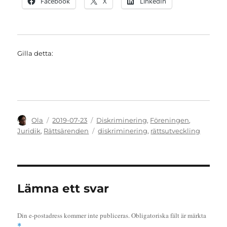
Facebook
X
LinkedIn
Gilla detta:
Författare
Publicerat
Kategorier
Ola
2019-07-23
Diskriminering
,
Föreningen
,
den
Etiketter
Juridik
,
Rättsärenden
diskriminering
,
rättsutveckling
Lämna ett svar
Din e-postadress kommer inte publiceras.
Obligatoriska fält är märkta
*