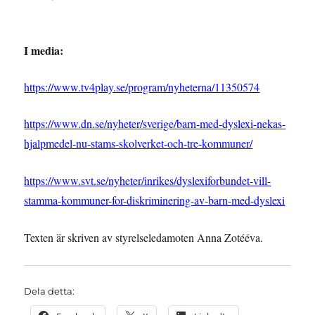
I media:
https://www.tv4play.se/program/nyheterna/11350574
https://www.dn.se/nyheter/sverige/barn-med-dyslexi-nekas-
hjalpmedel-nu-stams-skolverket-och-tre-kommuner/
https://www.svt.se/nyheter/inrikes/dyslexiforbundet-vill-
stamma-kommuner-for-diskriminering-av-barn-med-dyslexi
Texten är skriven av styrelseledamoten Anna Zotééva.
Dela detta: