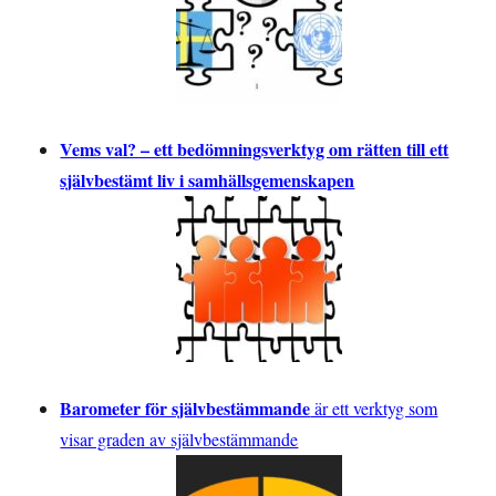
Vems val? – ett bedömningsverktyg om rätten till ett
självbestämt liv i samhällsgemenskapen
Barometer för självbestämmande
är ett verktyg som
visar graden av självbestämmande