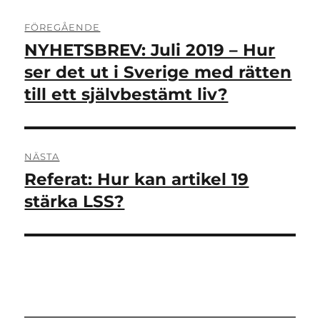
Inläggsnavigering
FÖREGÅENDE
NYHETSBREV: Juli 2019 – Hur
Föregående
inlägg:
ser det ut i Sverige med rätten
till ett självbestämt liv?
NÄSTA
Referat: Hur kan artikel 19
Nästa
inlägg:
stärka LSS?