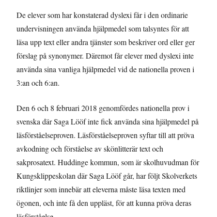
De elever som har konstaterad dyslexi får i den ordinarie
undervisningen använda hjälpmedel som talsyntes för att
läsa upp text eller andra tjänster som beskriver ord eller ger
förslag på synonymer. Däremot får elever med dyslexi inte
använda sina vanliga hjälpmedel vid de nationella proven i
3:an och 6:an.
Den 6 och 8 februari 2018 genomfördes nationella prov i
svenska där Saga Lööf inte fick använda sina hjälpmedel på
läsförståelseproven. Läsförståelseproven syftar till att pröva
avkodning och förståelse av skönlitterär text och
sakprosatext. Huddinge kommun, som är skolhuvudman för
Kungsklippeskolan där Saga Lööf går, har följt Skolverkets
riktlinjer som innebär att eleverna måste läsa texten med
ögonen, och inte få den uppläst, för att kunna pröva deras
läsförståelse.