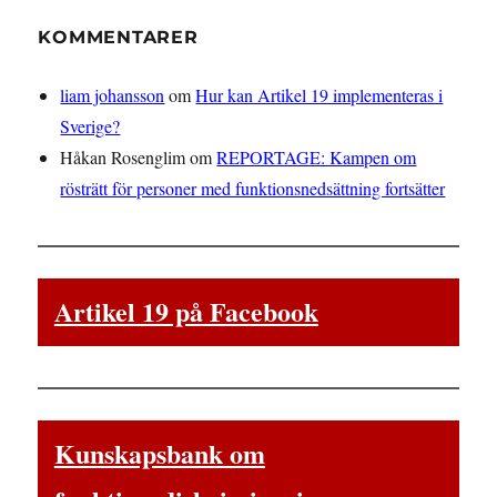
KOMMENTARER
liam johansson
om
Hur kan Artikel 19 implementeras i
Sverige?
Håkan Rosenglim
om
REPORTAGE: Kampen om
rösträtt för personer med funktionsnedsättning fortsätter
Artikel 19 på Facebook
Kunskapsbank om