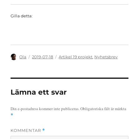
Gilla detta:
Författare
Publicerat
Kategorier
Ola
2019-07-18
Artikel 19 projekt
,
Nyhetsbrev
den
Lämna ett svar
Din e-postadress kommer inte publiceras.
Obligatoriska fält är märkta
*
KOMMENTAR
*