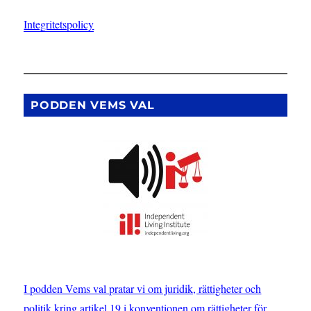
Integritetspolicy
PODDEN VEMS VAL
I podden Vems val pratar vi om juridik, rättigheter och
politik kring artikel 19 i konventionen om rättigheter för