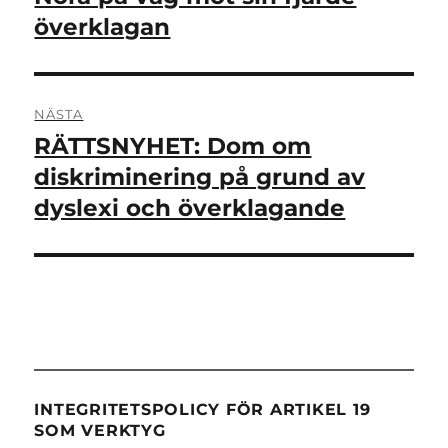
inlägg:
överklagan
NÄSTA
RÄTTSNYHET: Dom om
Nästa
inlägg:
diskriminering på grund av
dyslexi och överklagande
INTEGRITETSPOLICY FÖR ARTIKEL 19
SOM VERKTYG