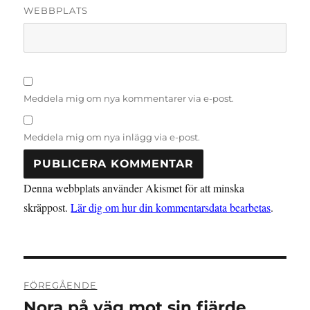
WEBBPLATS
Meddela mig om nya kommentarer via e-post.
Meddela mig om nya inlägg via e-post.
Denna webbplats använder Akismet för att minska
skräppost.
Lär dig om hur din kommentarsdata bearbetas
.
Inläggsnavigering
FÖREGÅENDE
Nora på väg mot sin fjärde
Föregående