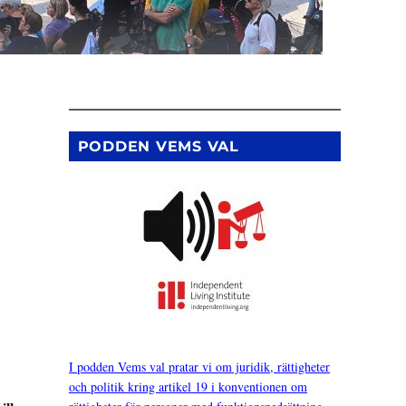
PODDEN VEMS VAL
I podden Vems val pratar vi om juridik, rättigheter
och politik kring artikel 19 i konventionen om