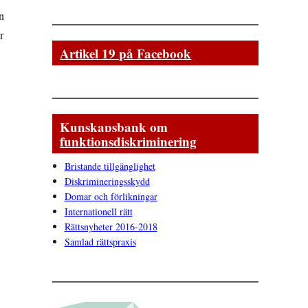
n
r
Artikel 19 på Facebook
Kunskapsbank om
funktionsdiskriminering
Bristande tillgänglighet
Diskrimineringsskydd
Domar och förlikningar
Internationell rätt
Rättsnyheter 2016-2018
Samlad rättspraxis