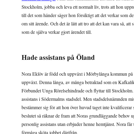
Stockholm, jobba och leva ett normalt liv, trots att hon uppr
till det som händer säger hon försiktigt att det verkar som det 
om sitt ärende. Och det är lätt att tro att det kan vara så, att
som de själva verkar gjort ärendet till.
Hade assistans på Öland
Nora Eklöv är född och uppväxt i Mörbylånga kommun på sydv
uppväxt. Denna långa, av många betraktad som en Kafkalikn
Förbundet Unga Rörelsehindrade och flyttar till Stockholm
assistans i Södermalms stadsdel. Men stadsdelsnämnden miss
bestämmer sig för att hon över huvud taget inte kvalificerar
beslutet så räknar de fram att Noras grundläggande behov up
personlig assistans utan erbjuder henne hemtjänst. Nora får ti
förmåga sköta jobbet därifrån.