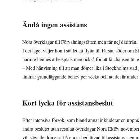
Ändå ingen assistans
Nora överklagar till Förvaltningsrätten men får nej därifrån. E
I det läget väljer hon i stället att flytta till Farsta, söder
närmre hennes arbetsplats men också för att få chansen till e
– Med hänvisning till att man dömer lika i Stockholms stad 
timmar grundläggande behov per vecka och att det är under g
Kort lycka för assistansbeslut
Efter intensiva försök, som bland annat inkluderar en uppmär
ändra beslutet utan resultat överklagar Nora Eklöv november 2
vill säga de dömer att Nora är berättigad till assistans – e