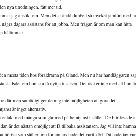
den nya utredningen, fått mer tid.
timmar jag ansökt om. Men det är ändå dubbelt så mycket jämfört med h
a några dagars assistans för att jobba. Men frågan är om man kan hitta
ga håltimmar.
t den mesta tiden hos föräldrarna på Öland. Men nu har handläggaren sa
sta stadsdel om hon ska få nyttja insatsen. Det räcker inte med att hon ä
bo där men samtidigt ger de mig inte möjligheten att göra det.
jänst är inget alternativ.
ntakt med många som går med på hemtjänst i stället. De blir lovade at
sedan är det nästan omöjligt att få tillbaka assistansen. Jag vill inte hamna
anhöriga som ställer upp för annars hade det varit kört. Då hade jag var