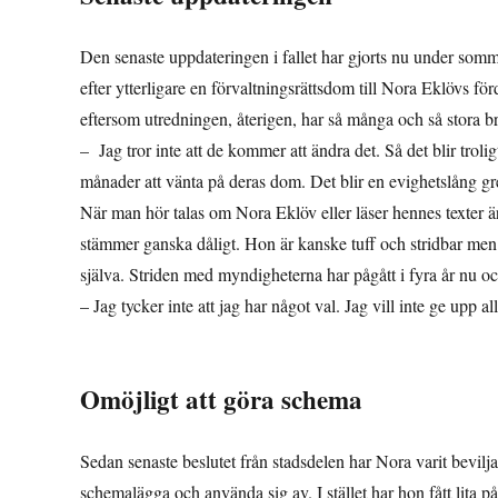
Den senaste uppdateringen i fallet har gjorts nu under somm
efter ytterligare en förvaltningsrättsdom till Nora Eklövs f
eftersom utredningen, återigen, har så många och så stora br
– Jag tror inte att de kommer att ändra det. Så det blir trolig
månader att vänta på deras dom. Det blir en evighetslång gr
När man hör talas om Nora Eklöv eller läser hennes texter är 
stämmer ganska dåligt. Hon är kanske tuff och stridbar men s
själva. Striden med myndigheterna har pågått i fyra år nu oc
– Jag tycker inte att jag har något val. Jag vill inte ge upp al
Omöjligt att göra schema
Sedan senaste beslutet från stadsdelen har Nora varit beviljad 
schemalägga och använda sig av. I stället har hon fått lita p