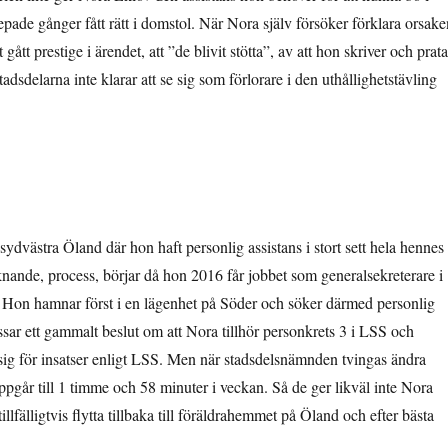
epade gånger fått rätt i domstol. När Nora själv försöker förklara orsake
gått prestige i ärendet, att ”de blivit stötta”, av att hon skriver och prata
 stadsdelarna inte klarar att se sig som förlorare i den uthållighetstävling
ästra Öland där hon haft personlig assistans i stort sett hela hennes
ande, process, börjar då hon 2016 får jobbet som generalsekreterare i
. Hon hamnar först i en lägenhet på Söder och söker därmed personlig
ar ett gammalt beslut om att Nora tillhör personkrets 3 i LSS och
 sig för insatser enligt LSS. Men när stadsdelsnämnden tvingas ändra
pgår till 1 timme och 58 minuter i veckan. Så de ger likväl inte Nora
llfälligtvis flytta tillbaka till föräldrahemmet på Öland och efter bästa