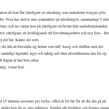
aren då hon fått ytterligare en utredning som stadsdelen tvingats göra
ördel. Nora har skrivit sina synpunkter på utredningen, sammanlagt 9 sido
ister, och nu väntar hon på ytterligare ett beslut från stadsdelsnämnden.
tvis ytterligare ett överklagande till förvaltningsrätten och nya fyra – fe
ej det här. Känns det som.
det lätt att föreställa sig henne som tuff, kaxig och stridbar men det
amtidigt lågmäld, lugn och saklig och låter absurditeterna tala för sig
h frågan är hur hon orkar.
lting, svarar hon.
15 timmars assistans per vecka, vilket är för lite för att det ska gå att
å stödet hon får av sina anhöriga, framför allt föräldrar och hennes moste