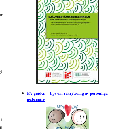
ur
gt
r
PA-guiden – tips om rekrytering av personliga
assistenter
t
 i
it