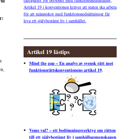
ill
rättigheter för personer med funktionsnedsättning.
Artikel 19 i konventionen kräver att staten ska arbeta
för att människor med funktionsnedsättningar får
r:
leva ett självbestämt liv i samhället.
Artikel 19 lästips
a
Mind the gap – En analys av svensk rätt mot
en,
funktionsrättskonventionens artikel 19
.
Vems val? – ett bedömningsverktyg om rätten
till ett självbestämt liv i samhällsgemenskapen