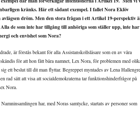
da exempel där man förverkligar intentionerna i Artikel 19. Men vi v
enbarligen kränks. Här ett sådant exempel. I fallet Nora Eklöv
 avlägsen dröm. Men den stora frågan i ett Artikel 19-perspektiv ä
lla de som inte har tillgång till anhöriga som ställer upp, inte har
 energi och envishet som Nora?
rade, är förstås bekant för alla Assistanskollsläsare som en av våra
kskändis för att hon fått bära namnet, Lex Nora, för problemen med olik
g ett beslut till dit man flyttar. Begreppet myntades av Lena Hallengr
i en rad sätt att visa att socialdemokraterna tar funktionshinderfrågor på
Lex Nora.
. Namninsamlingen har, med Noras samtycke, startats av personer som