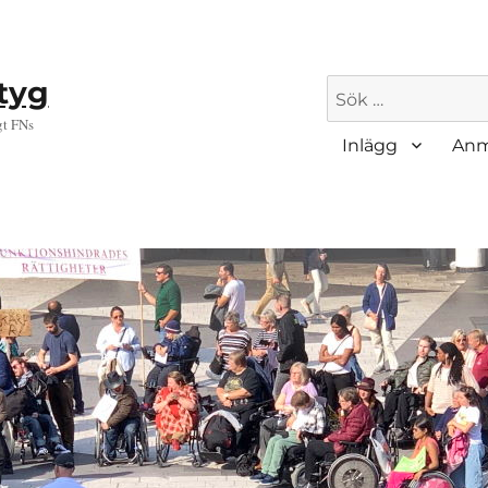
ktyg
Sök
efter:
gt FNs
Inlägg
Anm