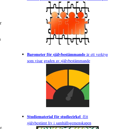
r
m
Barometer för självbestämmande
är ett verktyg
som visar graden av självbestämmande
Studiematerial för studiecirkel
-
Ett
självbestämt liv i samhällsgemenskapen
r.