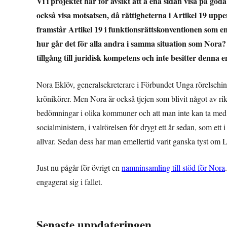
Vi i projektet har för avsikt att å ena sidan visa på go
också visa motsatsen, då rättigheterna i Artikel 19 upp
framstår Artikel 19 i funktionsrättskonventionen som en
hur går det för alla andra i samma situation som Nora? A
tillgång till juridisk kompetens och inte besitter denna
Nora Eklöv, generalsekreterare i Förbundet Unga rörelsehind
krönikörer. Men Nora är också tjejen som blivit något av ri
bedömningar i olika kommuner och att man inte kan ta med si
socialministern, i valrörelsen för drygt ett år sedan, som ett 
allvar. Sedan dess har man emellertid varit ganska tyst om 
Just nu pågår för övrigt en
namninsamling till stöd för Nora
engagerat sig i fallet.
Senaste uppdateringen