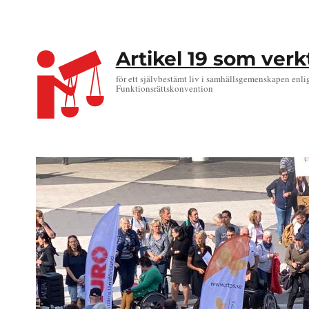
Artikel 19 som ver
för ett självbestämt liv i samhällsgemenskapen enli
Funktionsrättskonvention