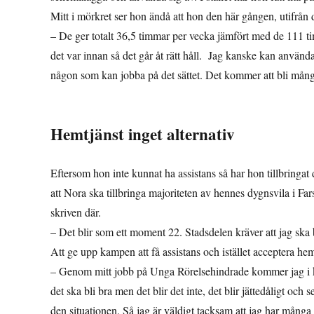
Mitt i mörkret ser hon ändå att hon den här gången, utifrån 
– De ger totalt 36,5 timmar per vecka jämfört med de 111 
det var innan så det går åt rätt håll. Jag kanske kan använd
någon som kan jobba på det sättet. Det kommer att bli mån
Hemtjänst inget alternativ
Eftersom hon inte kunnat ha assistans så har hon tillbringa
att Nora ska tillbringa majoriteten av hennes dygnsvila i Far
skriven där.
– Det blir som ett moment 22. Stadsdelen kräver att jag ska 
Att ge upp kampen att få assistans och istället acceptera hemt
– Genom mitt jobb på Unga Rörelsehindrade kommer jag i ko
det ska bli bra men det blir det inte, det blir jättedåligt och 
den situationen. Så jag är väldigt tacksam att jag har många 