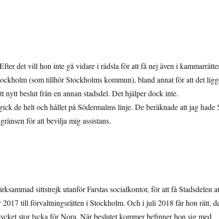
fter det vill hon inte gå vidare i rädsla för att få nej även i kammarrätte
 om Stockholm (som tillhör Stockholms kommun), bland annat för att det ligg
tt nytt beslut från en annan stadsdel. Det hjälper dock inte.
gick de helt och hållet på Södermalms linje. De beräknade att jag hade 
ränsen för att bevilja mig assistans.
ksammad sittstrejk utanför Farstas socialkontor, för att få Stadsdelen at
017 till förvaltningsrätten i Stockholm. Och i juli 2018 får hon rätt, d
n mycket stor lycka för Nora. När beslutet kommer befinner hon sig med