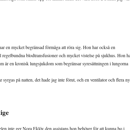
ar en mycket begränsad förmåga att röra sig. Hon har också en
l regelbundna blodtransfusioner och mycket vistelse på sjukhus. Hon h
som är en kronisk lungsjukdom som begränsar syresättningen i lungorna
ar syrgas på natten, det hade jag inte förut, och en ventilator och flera n
ige
en inte ger Nora Eklöv den assistans hon behöver för att kunna bo i