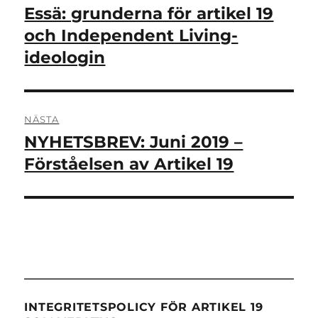
Essä: grunderna för artikel 19
Föregående
inlägg:
och Independent Living-
ideologin
NÄSTA
NYHETSBREV: Juni 2019 –
Nästa
inlägg:
Förståelsen av Artikel 19
INTEGRITETSPOLICY FÖR ARTIKEL 19