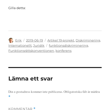
Gilla detta:
Författare
Publicerat
Kategorier
Erik
2019-06-19
Artikel 19 projekt
,
Diskriminering
,
den
Etiketter
Internationellt
,
Juridik
funktionsdiskriminering
,
Funktionsrättskonventionen
,
konferens
Lämna ett svar
Din e-postadress kommer inte publiceras.
Obligatoriska fält är märkta
*
KOMMENTAR
*