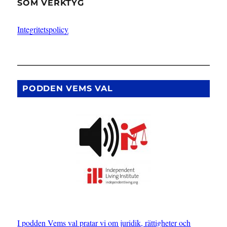
SOM VERKTYG
Integritetspolicy
PODDEN VEMS VAL
I podden Vems val pratar vi om juridik, rättigheter och