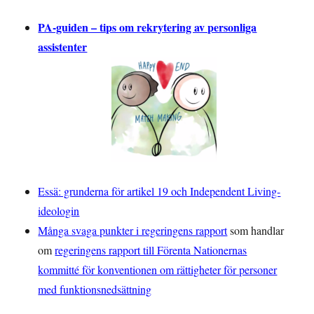
PA-guiden – tips om rekrytering av personliga
assistenter
Essä: grunderna för artikel 19 och Independent Living-
ideologin
Många svaga punkter i regeringens rapport
som handlar
om
regeringens rapport till Förenta Nationernas
kommitté för konventionen om rättigheter för personer
med funktionsnedsättning