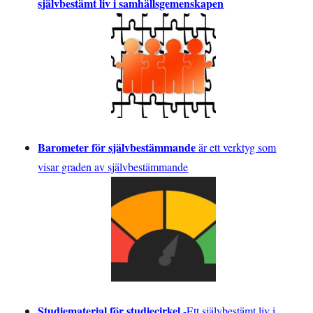
självbestämt liv i samhällsgemenskapen
Barometer för självbestämmande
är ett verktyg som
visar graden av självbestämmande
Studiematerial för studiecirkel
-
Ett självbestämt liv i