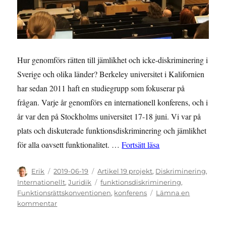
Hur genomförs rätten till jämlikhet och icke-diskriminering i
Sverige och olika länder? Berkeley universitet i Kalifornien
har sedan 2011 haft en studiegrupp som fokuserar på
frågan. Varje år genomförs en internationell konferens, och i
år var den på Stockholms universitet 17-18 juni. Vi var på
plats och diskuterade funktionsdiskriminering och jämlikhet
””Institutionalisern
för alla oavsett funktionalitet. …
Fortsätt läsa
Författare
Publicerat
Kategorier
Erik
2019-06-19
Artikel 19 projekt
,
Diskriminering
,
den
Etiketter
Internationellt
,
Juridik
funktionsdiskriminering
,
Funktionsrättskonventionen
,
konferens
Lämna en
till
kommentar
”Institutionaliserng
är