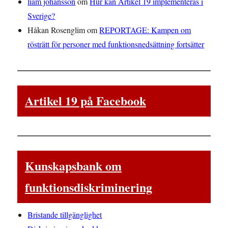
liam johansson
om
Hur kan Artikel 19 implementeras i
Sverige?
Håkan Rosenglim
om
REPORTAGE: Kampen om
rösträtt för personer med funktionsnedsättning fortsätter
Artikel 19 på Facebook
Kunskapsbank om
funktionsdiskriminering
Bristande tillgänglighet