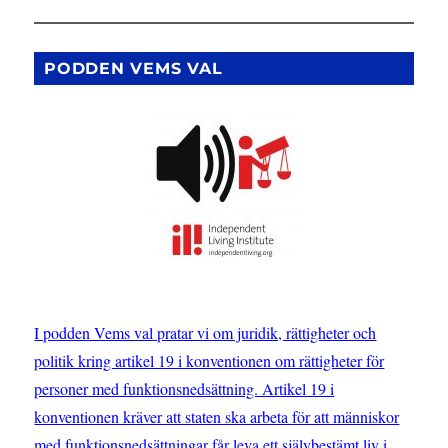
en
form
av
PODDEN VEMS VAL
diskriminering”
–
konferens
om
jämlikhet
och
diskriminering
i
Stockholm
I podden Vems val pratar vi om juridik, rättigheter och
politik kring artikel 19 i konventionen om rättigheter för
personer med funktionsnedsättning. Artikel 19 i
konventionen kräver att staten ska arbeta för att människor
med funktionsnedsättningar får leva ett självbestämt liv i