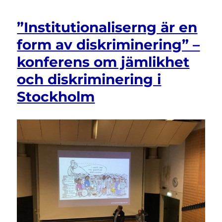
”Institutionaliserng är en
form av diskriminering” –
konferens om jämlikhet
och diskriminering i
Stockholm