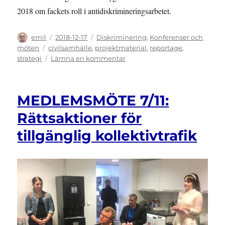
2018 om fackets roll i antidiskrimineringsarbetet.
Författare
Publicerat
Kategorier
emil
2018-12-17
Diskriminering
,
Konferenser och
den
Etiketter
möten
civilsamhälle
,
projektmaterial
,
reportage
,
till
strategi
Lämna en kommentar
SEMINARIUM:
Fackförbundens
roll
MEDLEMSMÖTE 7/11:
i
kampen
Rättsaktioner för
mot
tillgänglig kollektivtrafik
funktionsdiskriminering