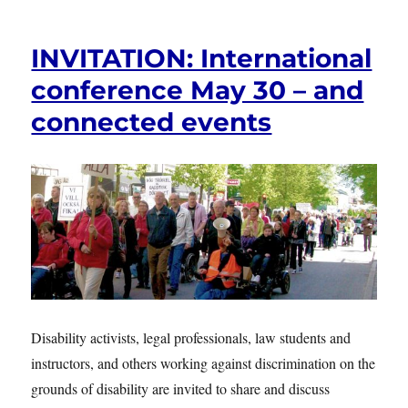
30
MAJ:
INVITATION: International
USING
THE
conference May 30 – and
LAW
connected events
AS
A
TOOL
Disability activists, legal professionals, law students and
instructors, and others working against discrimination on the
grounds of disability are invited to share and discuss