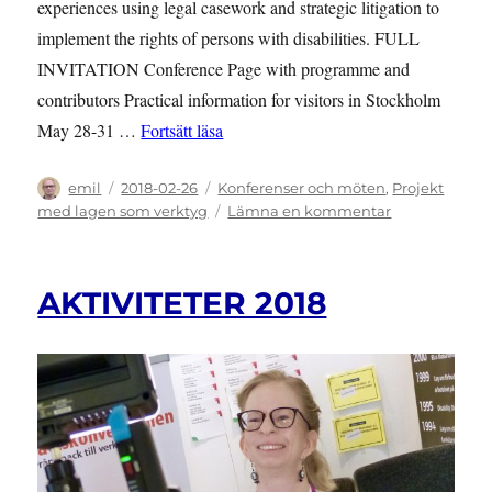
experiences using legal casework and strategic litigation to
implement the rights of persons with disabilities. FULL
INVITATION Conference Page with programme and
contributors Practical information for visitors in Stockholm
”INVITATION: International conferen
May 28-31 …
Fortsätt läsa
Författare
Publicerat
Kategorier
emil
2018-02-26
Konferenser och möten
,
Projekt
den
till
med lagen som verktyg
Lämna en kommentar
INVITATION:
International
conference
AKTIVITETER 2018
May
30
–
and
connected
events