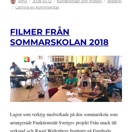
Författare
Publicerat
Kategorier
Etiketter
emil
2018-10-12
Konferenser och möten
strategi
den
till
Lämna en kommentar
MEDLEMSMÖTE
7/11:
Rättsaktioner
FILMER FRÅN
för
tillgänglig
SOMMARSKOLAN 2018
kollektivtrafik
Lagen som verktyg medverkade på den sommarskola som
arrangerade Funktionsrätt Sveriges projekt Från snack till
verkstad och Raoul Wallenberg Institutet på Furuboda