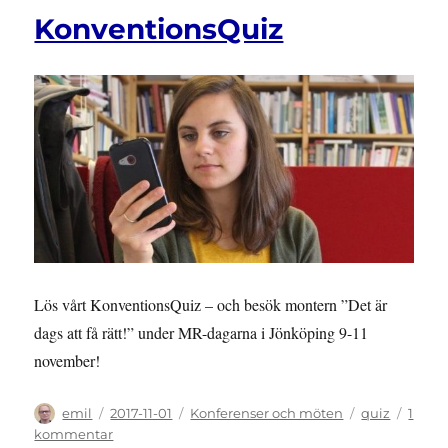
2017
KonventionsQuiz
Lös vårt KonventionsQuiz – och besök montern ”Det är
dags att få rätt!” under MR-dagarna i Jönköping 9-11
november!
Författare
Publicerat
Kategorier
Etiketter
emil
2017-11-01
Konferenser och möten
quiz
1
den
till
kommentar