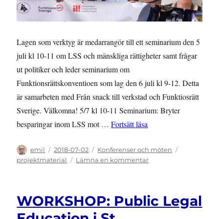
Lagen som verktyg är medarrangör till ett seminarium den 5
juli kl 10-11 om LSS och mänskliga rättigheter samt frågar
ut politiker och leder seminarium om
Funktionsrättskonventioen som lag den 6 juli kl 9-12. Detta
är samarbeten med Från snack till verkstad och Funktiosrätt
Sverige. Välkomna! 5/7 kl 10-11 Seminarium: Bryter
”ALMEDALEN 2018: La
besparingar inom LSS mot …
Fortsätt läsa
Författare
Publicerat
Kategorier
Etiketter
emil
2018-07-02
Konferenser och möten
den
till
projektmaterial
Lämna en kommentar
ALMEDALEN
2018:
Lagen
WORKSHOP: Public Legal
som
verktyg
Education i St.