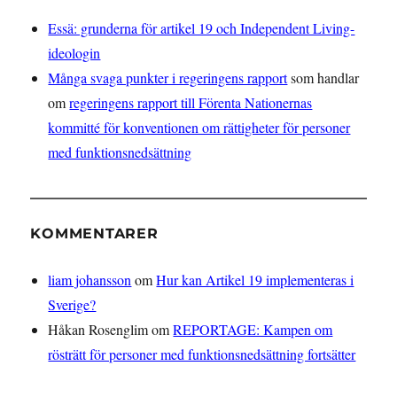
Essä: grunderna för artikel 19 och Independent Living-
ideologin
Många svaga punkter i regeringens rapport
som handlar
om
regeringens rapport till Förenta Nationernas
kommitté för konventionen om rättigheter för personer
med funktionsnedsättning
KOMMENTARER
liam johansson
om
Hur kan Artikel 19 implementeras i
Sverige?
Håkan Rosenglim
om
REPORTAGE: Kampen om
rösträtt för personer med funktionsnedsättning fortsätter