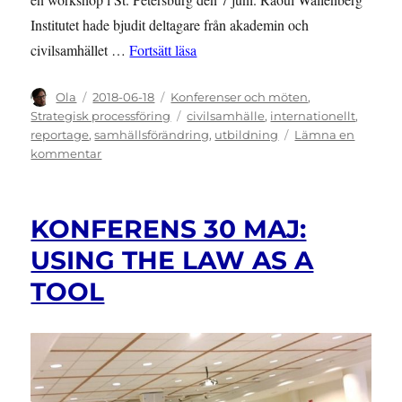
Institutet hade bjudit deltagare från akademin och
”WORKSHOP: Public Legal Educatio
civilsamhället …
Fortsätt läsa
Författare
Publicerat
Kategorier
Ola
2018-06-18
Konferenser och möten
,
den
Etiketter
Strategisk processföring
civilsamhälle
,
internationellt
,
reportage
,
samhällsförändring
,
utbildning
Lämna en
till
kommentar
WORKSHOP:
Public
Legal
KONFERENS 30 MAJ:
Education
i
USING THE LAW AS A
St.
TOOL
Petersburg