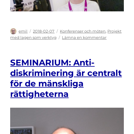
Författare
Publicerat
Kategorier
emil
2018-02-07
Konferenser och möten
,
Projekt
den
till
med lagen som verktyg
Lämna en kommentar
AKTIVITETER
2018
SEMINARIUM: Anti-
diskriminering är centralt
för de mänskliga
rättigheterna