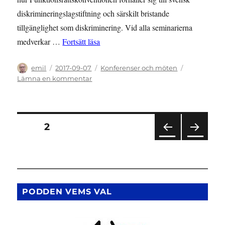
diskrimineringslagstiftning och särskilt bristande
tillgänglighet som diskriminering. Vid alla seminarierna
”SEMINARIER: Hösten 2017”
medverkar …
Fortsätt läsa
Författare
Publicerat
Kategorier
emil
2017-09-07
Konferenser och möten
den
till
Lämna en kommentar
SEMINARIER:
Hösten
2017
Sidnumrering
SIDA
2
FÖR
NÄS
för
EGÅ
TA
END
SIDA
inlägg
E
SIDA
PODDEN VEMS VAL