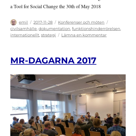
a Tool for Social Change the 30th of May 2018
Författare
Publicerat
Kategorier
Etiketter
emil
2017-11-28
Konferenser och möten
den
civilsamhälle
,
dokumentation
,
funktionshinderrörelsen
,
till
internationellt
,
strategi
Lämna en kommentar
INTERNATION
EVENTS:
Using
MR-DAGARNA 2017
the
Law
as
a
Tool
for
Social
Change
May
28-
31
2018