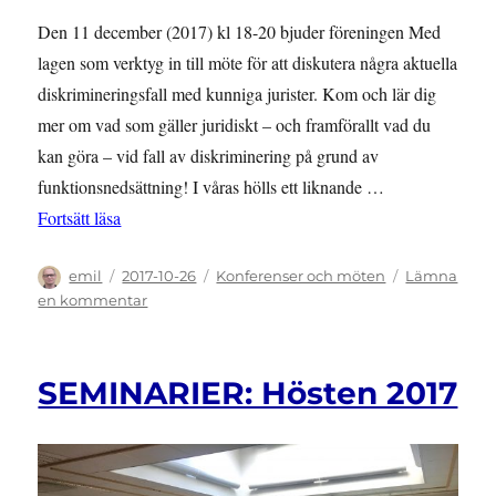
Den 11 december (2017) kl 18-20 bjuder föreningen Med
lagen som verktyg in till möte för att diskutera några aktuella
diskrimineringsfall med kunniga jurister. Kom och lär dig
mer om vad som gäller juridiskt – och framförallt vad du
kan göra – vid fall av diskriminering på grund av
funktionsnedsättning! I våras hölls ett liknande …
”Föreningsmöte 11 december”
Fortsätt läsa
Författare
Publicerat
Kategorier
emil
2017-10-26
Konferenser och möten
Lämna
den
till
en kommentar
Föreningsmöte
11
december
SEMINARIER: Hösten 2017