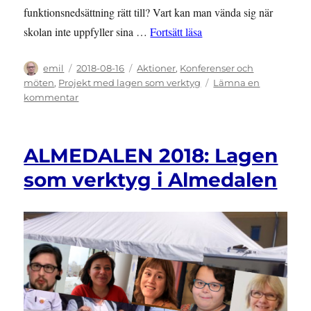
funktionsnedsättning rätt till? Vart kan man vända sig när
”SEMINARIER: 3/9 om st
skolan inte uppfyller sina …
Fortsätt läsa
Författare
Publicerat
Kategorier
emil
2018-08-16
Aktioner
,
Konferenser och
den
möten
,
Projekt med lagen som verktyg
Lämna en
till
kommentar
SEMINARIER:
3/9
om
ALMEDALEN 2018: Lagen
stöd
i
som verktyg i Almedalen
skolan
–
19/9
om
webbtillgänglighet