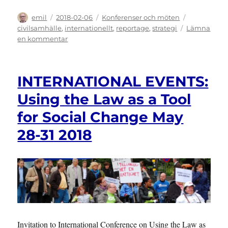
Författare
Publicerat
Kategorier
Etiketter
emil
2018-02-06
Konferenser och möten
den
civilsamhälle
,
internationellt
,
reportage
,
strategi
Lämna
till
en kommentar
SEMINARIUM:
Anti-
diskriminering
INTERNATIONAL EVENTS:
är
centralt
Using the Law as a Tool
för
for Social Change May
de
mänskliga
28-31 2018
rättigheterna
Invitation to International Conference on Using the Law as