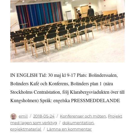
IN ENGLISH Tid: 30 maj kl 9-17 Plats: Bolinderssalen,
Bolinders Kafé och Konferens, Bolinders plan 1 (nära
Stockholms Centralstation, följ Klarabergsviadukten över till
Kungsholmen) Språk: engelska PRESSMEDDELANDE
Författare
Publicerat
Kategorier
emil
2018-05-24
Konferenser och möten
,
Projekt
den
Etiketter
med lagen som verktyg
dokumentation
,
till
projektmaterial
Lämna en kommentar
KONFERENS