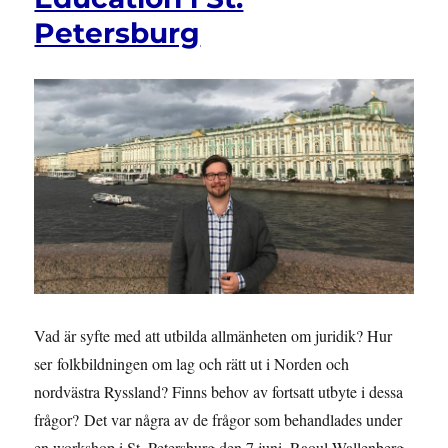
i
Petersburg
Almedalen
Vad är syfte med att utbilda allmänheten om juridik? Hur
ser folkbildningen om lag och rätt ut i Norden och
nordvästra Ryssland? Finns behov av fortsatt utbyte i dessa
frågor? Det var några av de frågor som behandlades under
en workshop i St. Petersburg den 7 juni. Raoul Wallenberg