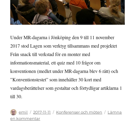
Under MR-dagarna i Jönköping den 9 till 11 november
2017 stod Lagen som verktyg tillsammans med projektet
Från snack till verkstad för en monter med
informationsmaterial, ett quiz med 10 frågor om
konventionen (medlet under MR-dagarna blev 6 rätt) och
”Konventionstestet” som innehåller 30 kort med
vardagsberättelser som gestaltar och förtydligar artiklarna 1
till 30.
Författare
Publicerat
Kategorier
emil
2017-11-11
Konferenser och möten
Lämna
den
till
en kommentar
MR-
DAGARNA