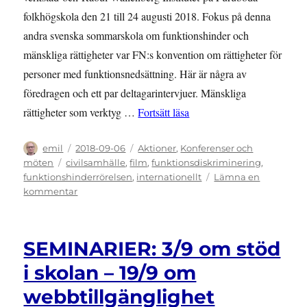
folkhögskola den 21 till 24 augusti 2018. Fokus på denna
andra svenska sommarskola om funktionshinder och
mänskliga rättigheter var FN:s konvention om rättigheter för
personer med funktionsnedsättning. Här är några av
föredragen och ett par deltagarintervjuer. Mänskliga
”FILMER FRÅN SOMM
rättigheter som verktyg …
Fortsätt läsa
Författare
Publicerat
Kategorier
emil
2018-09-06
Aktioner
,
Konferenser och
den
Etiketter
möten
civilsamhälle
,
film
,
funktionsdiskriminering
,
funktionshinderrörelsen
,
internationellt
Lämna en
till
kommentar
FILMER
FRÅN
SOMMARSKOLAN
SEMINARIER: 3/9 om stöd
2018
i skolan – 19/9 om
webbtillgänglighet