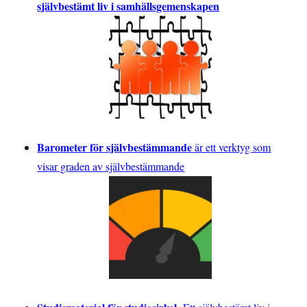
självbestämt liv i samhällsgemenskapen
Barometer för självbestämmande
är ett verktyg som
visar graden av självbestämmande