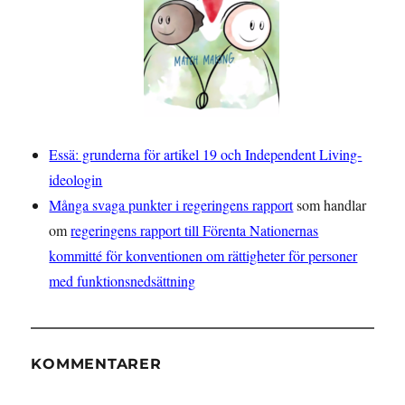
Essä: grunderna för artikel 19 och Independent Living-
ideologin
Många svaga punkter i regeringens rapport
som handlar
om
regeringens rapport till Förenta Nationernas
kommitté för konventionen om rättigheter för personer
med funktionsnedsättning
KOMMENTARER