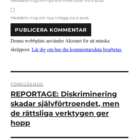
Meddela mig om nya kommentarer via e-post.
Meddela mig om nya inlägg via e-post.
Denna webbplats använder Akismet för att minska
skräppost.
Lär dig om hur din kommentarsdata bearbetas
.
Inläggsnavigering
FÖREGÅENDE
REPORTAGE: Diskriminering
Föregående
inlägg:
skadar självförtroendet, men
de rättsliga verktygen ger
hopp