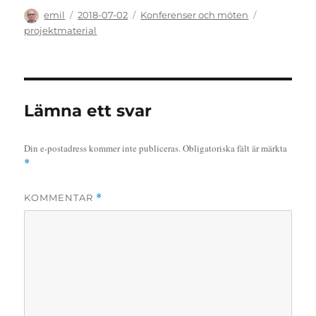
Författare
Publicerat
Kategorier
Etiketter
emil
2018-07-02
Konferenser och möten
den
projektmaterial
Lämna ett svar
Din e-postadress kommer inte publiceras.
Obligatoriska fält är märkta
*
KOMMENTAR
*