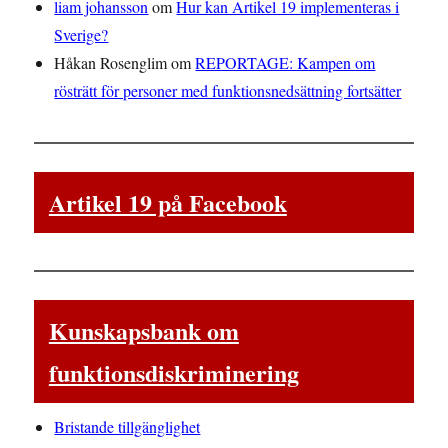
liam johansson
om
Hur kan Artikel 19 implementeras i
Sverige?
Håkan Rosenglim
om
REPORTAGE: Kampen om
rösträtt för personer med funktionsnedsättning fortsätter
Artikel 19 på Facebook
Kunskapsbank om
funktionsdiskriminering
Bristande tillgänglighet