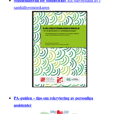
Studiematerial för studiecirkel
-
Ett självbestämt liv i
samhällsgemenskapen
PA-guiden – tips om rekrytering av personliga
assistenter