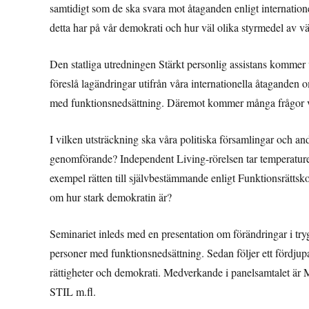
samtidigt som de ska svara mot åtaganden enligt internatione
detta har på vår demokrati och hur väl olika styrmedel av vä
Den statliga utredningen Stärkt personlig assistans kommer
föreslå lagändringar utifrån våra internationella åtaganden 
med funktionsnedsättning. Däremot kommer många frågor 
I vilken utsträckning ska våra politiska församlingar och an
genomförande? Independent Living-rörelsen tar temperaturen 
exempel rätten till självbestämmande enligt Funktionsrätts
om hur stark demokratin är?
Seminariet inleds med en presentation om förändringar i trygg
personer med funktionsnedsättning. Sedan följer ett fördj
rättigheter och demokrati. Medverkande i panelsamtalet är M
STIL m.fl.