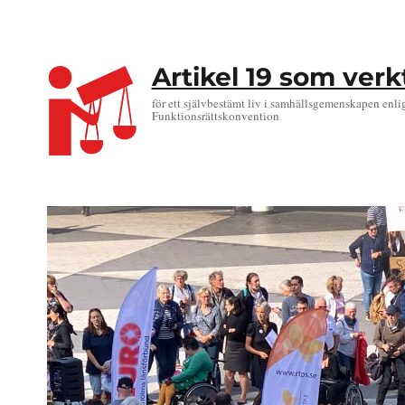
Artikel 19 som ver
för ett självbestämt liv i samhällsgemenskapen enli
Funktionsrättskonvention