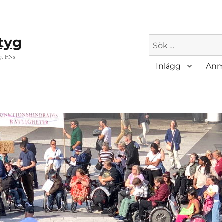
ktyg
Sök
efter:
gt FNs
Inlägg
Anm