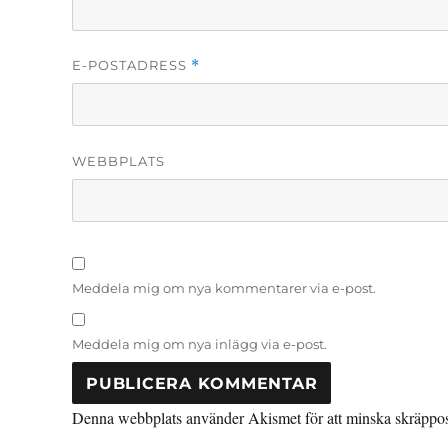
E-POSTADRESS
*
WEBBPLATS
Meddela mig om nya kommentarer via e-post.
Meddela mig om nya inlägg via e-post.
Denna webbplats använder Akismet för att minska skräppo