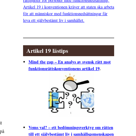
rättigheter för personer med funktionsnedsättning.
Artikel 19 i konventionen kräver att staten ska arbeta
för att människor med funktionsnedsättningar får
leva ett självbestämt liv i samhället.
Artikel 19 lästips
Mind the gap – En analys av svensk rätt mot
funktionsrättskonventionens artikel 19
.
t
Vems val? – ett bedömningsverktyg om rätten
 på
till ett självbestämt liv i samhällsgemenskapen