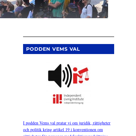
PODDEN VEMS VAL
I podden Vems val pratar vi om juridik, rättigheter
och politik kring artikel 19 i konventionen om