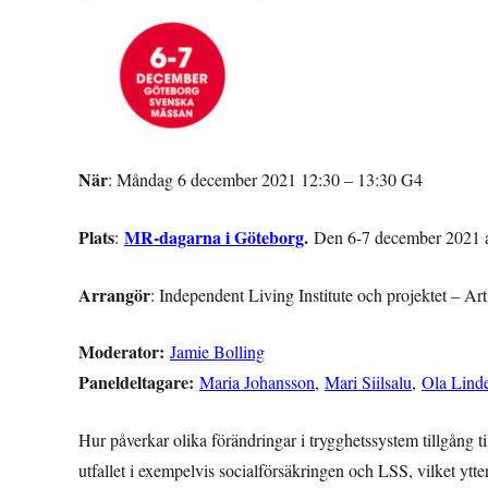
När
: Måndag 6 december 2021 12:30 – 13:30 G4
Plats
MR-dagarna i Göteborg
.
:
Den 6-7 december 2021 ar
Arrangör
: Independent Living Institute och projektet – Ar
Moderator:
Jamie Bolling
Paneldeltagare:
Maria Johansson
,
Mari Siilsalu
,
Ola Lind
Hur påverkar olika förändringar i trygghetssystem tillgång ti
utfallet i exempelvis socialförsäkringen och LSS, vilket ytter