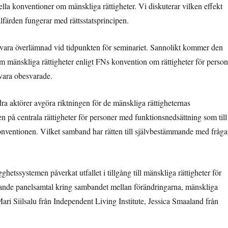
lla konventioner om mänskliga rättigheter. Vi diskuterar vilken effekt
lfärden fungerar med rättsstatsprincipen.
 vara överlämnad vid tidpunkten för seminariet. Sannolikt kommer den
om mänskliga rättigheter enligt FNs konvention om rättigheter för person
vara obesvarade.
dra aktörer avgöra riktningen för de mänskliga rättigheternas
på centrala rättigheter för personer med funktionsnedsättning som till
konventionen. Vilket samband har rätten till självbestämmande med fråg
hetssystemen påverkat utfallet i tillgång till mänskliga rättigheter för
upande panelsamtal kring sambandet mellan förändringarna, mänskliga
ari Siilsalu från Independent Living Institute, Jessica Smaaland från