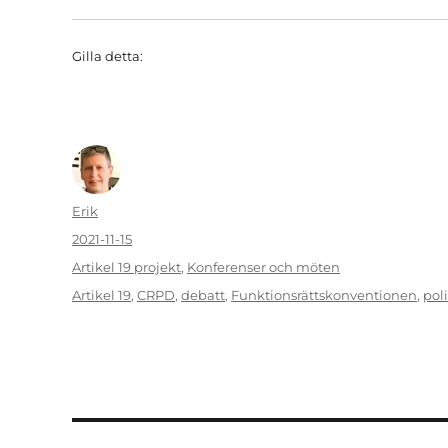
Gilla detta:
Författare
Erik
Publicerat
2021-11-15
den
Kategorier
Artikel 19 projekt
,
Konferenser och möten
Etiketter
Artikel 19
,
CRPD
,
debatt
,
Funktionsrättskonventionen
,
poli