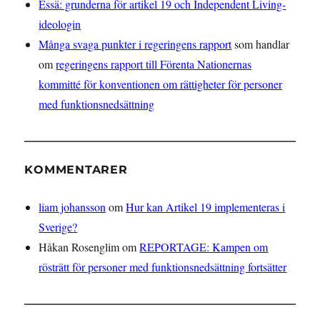
Essä: grunderna för artikel 19 och Independent Living-
ideologin
Många svaga punkter i regeringens rapport
som handlar
om
regeringens rapport till Förenta Nationernas
kommitté för konventionen om rättigheter för personer
med funktionsnedsättning
KOMMENTARER
liam johansson
om
Hur kan Artikel 19 implementeras i
Sverige?
Håkan Rosenglim
om
REPORTAGE: Kampen om
rösträtt för personer med funktionsnedsättning fortsätter