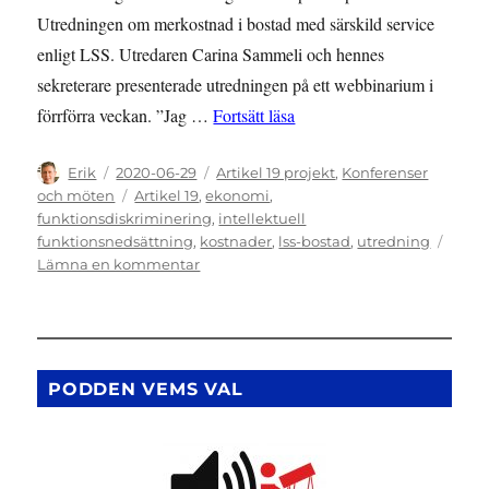
Utredningen om merkostnad i bostad med särskild service
enligt LSS. Utredaren Carina Sammeli och hennes
sekreterare presenterade utredningen på ett webbinarium i
””Enskilda kan gå minus va
förrförra veckan. ”Jag …
Fortsätt läsa
Författare
Publicerat
Kategorier
Erik
2020-06-29
Artikel 19 projekt
,
Konferenser
den
Etiketter
och möten
Artikel 19
,
ekonomi
,
funktionsdiskriminering
,
intellektuell
funktionsnedsättning
,
kostnader
,
lss-bostad
,
utredning
till
Lämna en kommentar
”Enskilda
kan
gå
minus
varje
PODDEN VEMS VAL
månad”