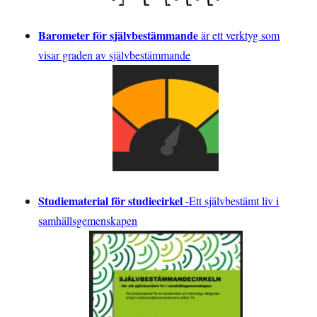
Barometer för självbestämmande
är ett verktyg som
visar graden av självbestämmande
Studiematerial för studiecirkel
-
Ett självbestämt liv i
samhällsgemenskapen