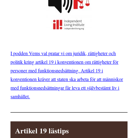
I podden Vems val pratar vi om juridik, rättigheter och
politik kring artikel 19 i konventionen om rättigheter för
personer med funktionsnedsättning. Artikel 19 i
konventionen kräver att staten ska arbeta för att människor
med funktionsnedsättningar får leva ett självbestämt liv i
samhället.
Artikel 19 lästips