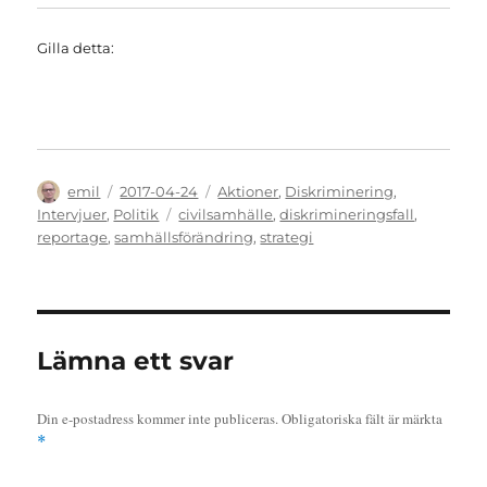
Gilla detta:
Författare
Publicerat
Kategorier
emil
2017-04-24
Aktioner
,
Diskriminering
,
den
Etiketter
Intervjuer
,
Politik
civilsamhälle
,
diskrimineringsfall
,
reportage
,
samhällsförändring
,
strategi
Lämna ett svar
Din e-postadress kommer inte publiceras.
Obligatoriska fält är märkta
*