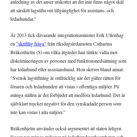
anledning av det anser utskottet att det inte finns något skäl
att särskilt lagstifta om tillgänglighet för assistans- och
ledarhundar.”
År 2013 fick dåvarande integrationsminister Erik Ullenhag
en
”skriftlig fråga”
från riksdagsledamoten Catharina
Bråkenhielm (S) om vilka åtgärder han tänkte vidta mot
diskrimineringen av personer med funktionsnedsättning som
har ledarhund eller assistanshund. Hon skriver bland annat:
”Svensk lagstiftning är otillräcklig när det gäller rätten för
föraren och ledarhunden att vistas i offentliga miljöer. På
många ställen är det förbjudet att medföra ledarhund. Det är
självklart mycket negativt för den synskadade person som
inte kan vistas i alla miljöer.”
Bråkenhjelm använder också argumentet att staten årligen
lägger ner många miljoner på ledarhundsverksamheten och