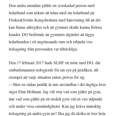
Den andra anmälan gällde en synskadad person med
ledarhund som nekats att träna med sin ledarhund på
Friskis&Svettis Kungsholmen med hänvisning till att det
kan finnas allergiker och att gymmet skulle kunna förlora
kunder. DO bedömde att gymmets åtgärder att lägga
ledarhunden i ett angränsande rum och erbjuda viss
ledsagning från personalen var tillräckliga.
Den 17 februari 2017 hade SLHF ett möte med DO, där
ombudsmannen redogjorde för sin syn på juridiken, till
exempel att varje situation måste prövas för sig.
—Men en sådan juridik är inte användbar i det dagliga livet,
säger Finn Hellman. Jag vill veta vad som gäller på gym,
inte vad som gäller på ett enskilt gym vid en viss tidpunkt
och under vissa omständigheter. Kan jag kräva mänsklig
ledsagning på andra gym nu? Ska jag då skrika ut över hela