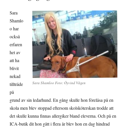
Sara
Shamlo
o har
också
erfaren
het av
att ha
blivit
nekad
Sara Shamloo Foto: Öyvind Vågen
tillträde
på
grund av sin ledarhund. En gång skulle hon föreläsa på en
skola men blev stoppad eftersom skolsköterskan trodde att
det skulle kunna finnas allergiker bland eleverna. Och på en
ICA-butik dit hon gått i flera år blev hon en dag hindrad