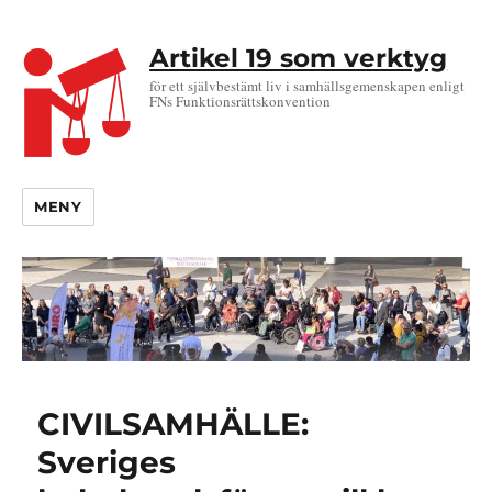
Artikel 19 som verktyg
för ett självbestämt liv i samhällsgemenskapen enligt
FNs Funktionsrättskonvention
MENY
CIVILSAMHÄLLE:
Sveriges