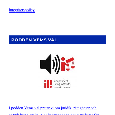
Integritetspolicy
PODDEN VEMS VAL
I podden Vems val pratar vi om juridik, rättigheter och
politik kring artikel 19 i konventionen om rättigheter för