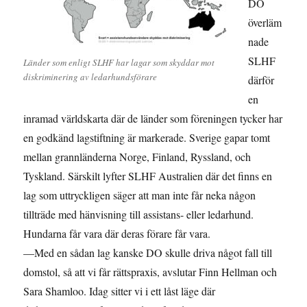
DO
överläm
nade
SLHF
Länder som enligt SLHF har lagar som skyddar mot
diskriminering av ledarhundsförare
därför
en
inramad världskarta där de länder som föreningen tycker har
en godkänd lagstiftning är markerade. Sverige gapar tomt
mellan grannländerna Norge, Finland, Ryssland, och
Tyskland. Särskilt lyfter SLHF Australien där det finns en
lag som uttryckligen säger att man inte får neka någon
tillträde med hänvisning till assistans- eller ledarhund.
Hundarna får vara där deras förare får vara.
—Med en sådan lag kanske DO skulle driva något fall till
domstol, så att vi får rättspraxis, avslutar Finn Hellman och
Sara Shamloo. Idag sitter vi i ett låst läge där