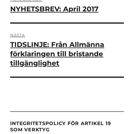
NYHETSBREV: April 2017
Föregående
inlägg:
NÄSTA
TIDSLINJE: Från Allmänna
Nästa
inlägg:
förklaringen till bristande
tillgänglighet
INTEGRITETSPOLICY FÖR ARTIKEL 19
SOM VERKTYG