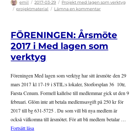
Författare
Publicerat
Kategorier
emil
2017-03-29
Projekt med lagen som verktyg
den
Etiketter
till
projektmaterial
Lämna en kommentar
VERKSAMHET
2016:
Vad
FÖRENINGEN: Årsmöte
Lagen
som
2017 i Med lagen som
verktyg
verktyg
gjorde
under
2016
Föreningen Med lagen som verktyg har sitt årsmöte den 29
mars 2017 kl 17-19 i STIL:s lokaler, Storforsplan 36 10tr,
Farsta Cenum. Formell kallelse till medlemmar gick ut den 9
februari. Glöm inte att betala medlemsavgift på 250 kr för
2017 till bg 631-5725 . Du som vill bli nya medlem är
också välkomna till årsmötet. För att bli medlem betalar …
”FÖRENINGEN: Årsmöte 2017 i Med lagen som ver
Fortsätt läsa