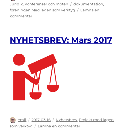
den
Etiketter
Juridik
,
Konferenser och möten
dokumentation
,
föreningen Med lagen som verktyg
Lämna en
till
kommentar
FÖRENINGEN:
Medlemsmöte
om
NYHETSBREV: Mars 2017
diskriminering
Författare
Publicerat
Kategorier
emil
2017-03-16
Nyhetsbrev
,
Projekt med lagen
den
till
som verktyg
Lämna en kommentar