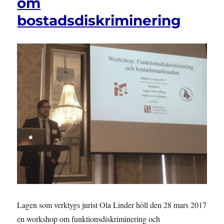
om
convention
bostadsdiskriminering
on
the
rights
of
persons
with
disability
Lagen som verktygs jurist Ola Linder höll den 28 mars 2017
en workshop om funktionsdiskriminering och