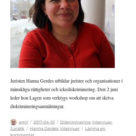
Juristen Hanna Gerdes utbildar jurister och organisationer i
mänskliga rättigheter och ickediskriminering. Den 2 juni
leder hon Lagen som verktygs workshop om att skriva
diskrimineringsanmälningar.
Författare
Publicerat
Kategorier
emil
2017-04-10
Diskriminering
,
Intervjuer
,
den
Etiketter
Juridik
Hanna Gerdes
,
intervjuer
Lämna en
till
kommentar