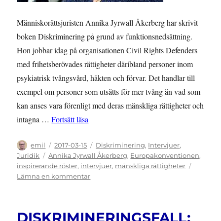
Människorättsjuristen Annika Jyrwall Åkerberg har skrivit
boken Diskriminering på grund av funktionsnedsättning.
Hon jobbar idag på organisationen Civil Rights Defenders
med frihetsberövades rättigheter däribland personer inom
psykiatrisk tvångsvård, häkten och förvar. Det handlar till
exempel om personer som utsätts för mer tvång än vad som
kan anses vara förenligt med deras mänskliga rättigheter och
”INTERVJU: Annika Jyrwall Åkerberg: ”Det
intagna …
Fortsätt läsa
Författare
Publicerat
Kategorier
emil
2017-03-15
Diskriminering
,
Intervjuer
,
den
Etiketter
Juridik
Annika Jyrwall Åkerberg
,
Europakonventionen
,
inspirerande röster
,
intervjuer
,
mänskliga rättigheter
till
Lämna en kommentar
INTERVJU:
Annika
Jyrwall
DISKRIMINERINGSFALL:
Åkerberg: