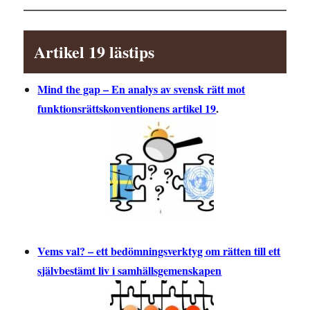
Artikel 19 lästips
Mind the gap – En analys av svensk rätt mot
funktionsrättskonventionens artikel 19
.
Vems val? – ett bedömningsverktyg om rätten till ett
självbestämt liv i samhällsgemenskapen