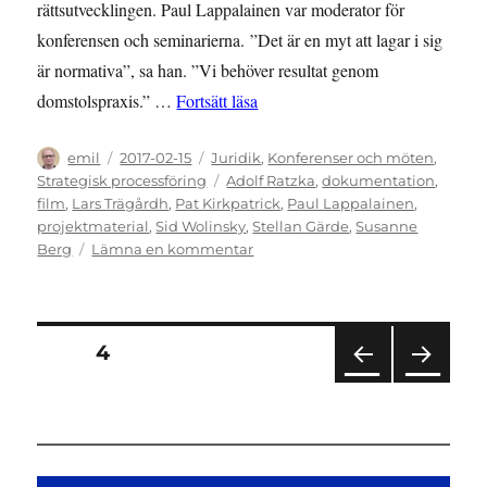
rättsutvecklingen. Paul Lappalainen var moderator för
konferensen och seminarierna. ”Det är en myt att lagar i sig
är normativa”, sa han. ”Vi behöver resultat genom
”FILM: Konferens om strategiska 
domstolspraxis.” …
Fortsätt läsa
Författare
Publicerat
Kategorier
emil
2017-02-15
Juridik
,
Konferenser och möten
,
den
Etiketter
Strategisk processföring
Adolf Ratzka
,
dokumentation
,
film
,
Lars Trägårdh
,
Pat Kirkpatrick
,
Paul Lappalainen
,
projektmaterial
,
Sid Wolinsky
,
Stellan Gärde
,
Susanne
till
Berg
Lämna en kommentar
FILM:
Konferens
om
strategiska
Sidnumrering
SIDA
4
rättsprocesser
FÖR
NÄS
för
EGÅ
TA
END
SIDA
inlägg
E
SIDA