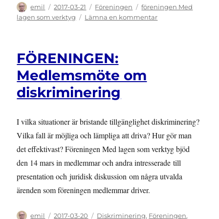
Författare
Publicerat
Kategorier
Etiketter
emil
2017-03-21
Föreningen
föreningen Med
den
till
lagen som verktyg
Lämna en kommentar
FÖRENINGEN:
Årsmöte
2017
FÖRENINGEN:
i
Med
Medlemsmöte om
lagen
diskriminering
som
verktyg
I vilka situationer är bristande tillgänglighet diskriminering?
Vilka fall är möjliga och lämpliga att driva? Hur gör man
det effektivast? Föreningen Med lagen som verktyg bjöd
den 14 mars in medlemmar och andra intresserade till
presentation och juridisk diskussion om några utvalda
ärenden som föreningen medlemmar driver.
Författare
Publicerat
Kategorier
emil
2017-03-20
Diskriminering
,
Föreningen
,