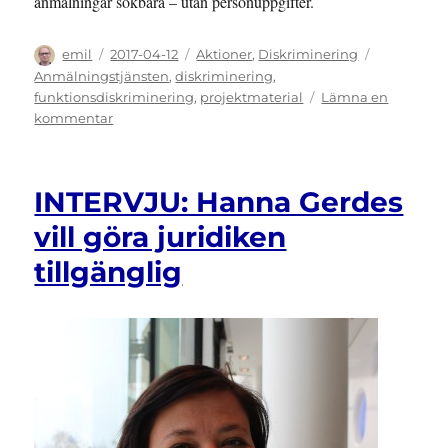
anmälningar sökbara – utan personuppgifter.
Författare
Publicerat
Kategorier
Etiketter
emil
2017-04-12
Aktioner
,
Diskriminering
den
Anmälningstjänsten
,
diskriminering
,
funktionsdiskriminering
,
projektmaterial
Lämna en
till
kommentar
Anmäl
diskriminering
med
INTERVJU: Hanna Gerdes
Anmälningstjänsten
vill göra juridiken
tillgänglig