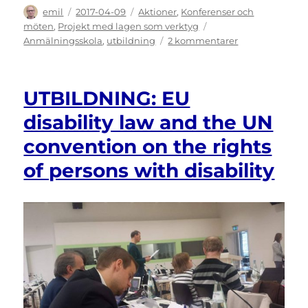
Författare
Publicerat
Kategorier
emil
2017-04-09
Aktioner
,
Konferenser och
den
Etiketter
möten
,
Projekt med lagen som verktyg
till
Anmälningsskola
,
utbildning
2 kommentarer
UTBILDNING:
Anmälningssko
med
UTBILDNING: EU
Hanna
Gerdes
disability law and the UN
–
convention on the rights
få
koll
of persons with disability
på
diskriminering