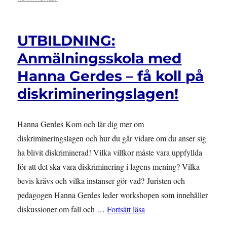
INTERVJU:
Hanna
Gerdes
UTBILDNING:
vill
göra
Anmälningsskola med
juridiken
Hanna Gerdes – få koll på
tillgänglig
diskrimineringslagen!
Hanna Gerdes Kom och lär dig mer om
diskrimineringslagen och hur du går vidare om du anser sig
ha blivit diskriminerad! Vilka villkor måste vara uppfyllda
för att det ska vara diskriminering i lagens mening? Vilka
bevis krävs och vilka instanser gör vad? Juristen och
pedagogen Hanna Gerdes leder workshopen som innehåller
”UTBILDNING: Anmälning
diskussioner om fall och …
Fortsätt läsa