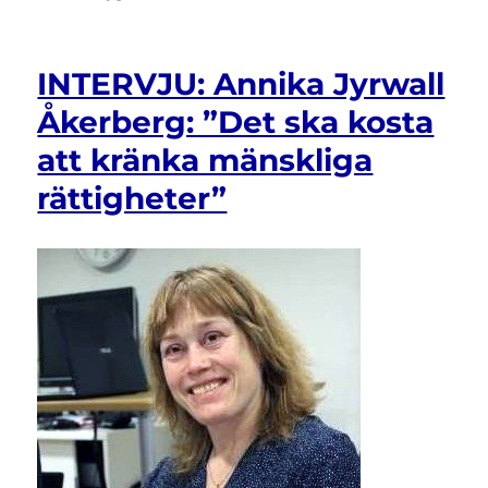
NYHETSBREV:
Mars
2017
INTERVJU: Annika Jyrwall
Åkerberg: ”Det ska kosta
att kränka mänskliga
rättigheter”