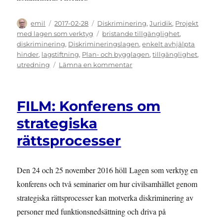
Författare
Publicerat
Kategorier
emil
2017-02-28
Diskriminering
,
Juridik
,
Projekt
den
Etiketter
med lagen som verktyg
bristande tillgänglighet
,
diskriminering
,
Diskrimineringslagen
,
enkelt avhjälpta
hinder
,
lagstiftning
,
Plan- och bygglagen
,
tillgänglighet
,
till
utredning
Lämna en kommentar
UTREDNING:
Vad
säger
FILM: Konferens om
lagar
och
strategiska
byggnormer
rättsprocesser
om
bristande
tillgänglighet?
Den 24 och 25 november 2016 höll Lagen som verktyg en
konferens och två seminarier om hur civilsamhället genom
strategiska rättsprocesser kan motverka diskriminering av
personer med funktionsnedsättning och driva på