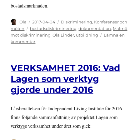
bostadsmarknaden.
Författare
Publicerat
Kategorier
Ola
2017-04-04
Diskriminering
,
Konferenser och
den
Etiketter
möten
bostadsdiskriminering
,
dokumentation
,
Malmö
mot diskriminering
,
Ola Linder
,
utbildning
Lämna en
till
kommentar
UTBILDNING:
Lagen
som
VERKSAMHET 2016: Vad
verktyg
höll
Lagen som verktyg
workshop
gjorde under 2016
om
bostadsdiskriminering
I årsberättelsen för Independent Living Institute för 2016
finns följande sammanfattning av projektet Lagen som
verktygs verksamhet under året som gick: