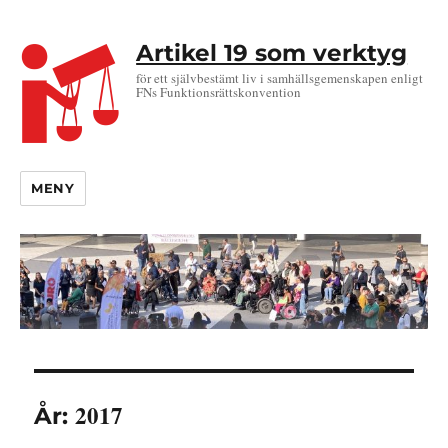
Artikel 19 som verktyg
för ett självbestämt liv i samhällsgemenskapen enligt
FNs Funktionsrättskonvention
MENY
2017
År: