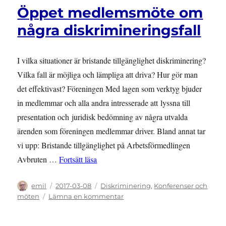
Hörbergs
Öppet medlemsmöte om
använder
juridiken
några diskrimineringsfall
för
bättre
it-
I vilka situationer är bristande tillgänglighet diskriminering?
tillgänglighet
Vilka fall är möjliga och lämpliga att driva? Hur gör man
vid
Göteborgs
det effektivast? Föreningen Med lagen som verktyg bjuder
universitet
in medlemmar och alla andra intresserade att lyssna till
presentation och juridisk bedömning av några utvalda
ärenden som föreningen medlemmar driver. Bland annat tar
vi upp: Bristande tillgänglighet på Arbetsförmedlingen
”Öppet medlemsmöte om några diskrimin
Avbruten …
Fortsätt läsa
Författare
Publicerat
Kategorier
emil
2017-03-08
Diskriminering
,
Konferenser och
den
till
möten
Lämna en kommentar
Öppet
medlemsmöte