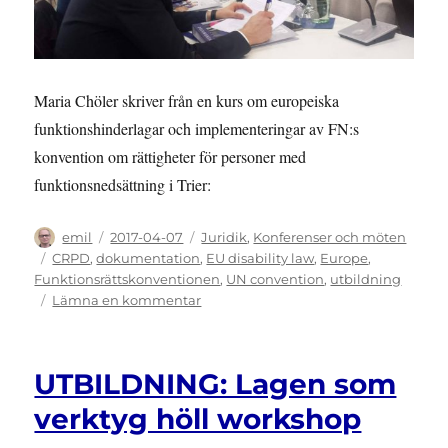
Maria Chöler skriver från en kurs om europeiska
funktionshinderlagar och implementeringar av FN:s
konvention om rättigheter för personer med
funktionsnedsättning i Trier:
Författare
Publicerat
Kategorier
emil
2017-04-07
Juridik
,
Konferenser och möten
den
Etiketter
CRPD
,
dokumentation
,
EU disability law
,
Europe
,
Funktionsrättskonventionen
,
UN convention
,
utbildning
till
Lämna en kommentar
UTBILDNING:
EU
disability
UTBILDNING: Lagen som
law
and
verktyg höll workshop
the
UN