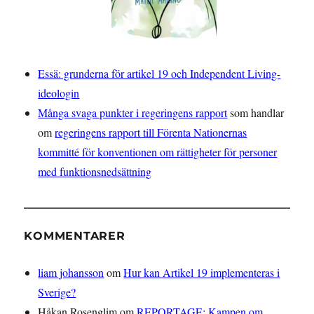
Essä: grunderna för artikel 19 och Independent Living-
ideologin
Många svaga punkter i regeringens rapport
som handlar
om
regeringens rapport till Förenta Nationernas
kommitté för konventionen om rättigheter för personer
med funktionsnedsättning
KOMMENTARER
liam johansson
om
Hur kan Artikel 19 implementeras i
Sverige?
Håkan Rosenglim
om
REPORTAGE: Kampen om