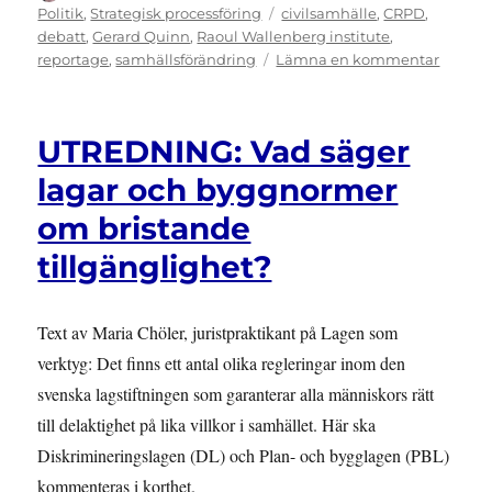
den
Etiketter
Politik
,
Strategisk processföring
civilsamhälle
,
CRPD
,
debatt
,
Gerard Quinn
,
Raoul Wallenberg institute
,
till
reportage
,
samhällsförändring
Lämna en kommentar
Rundab
med
Gerard
UTREDNING: Vad säger
Quinn
om
lagar och byggnormer
hur
om bristande
Funkti
ska
tillgänglighet?
förverk
Text av Maria Chöler, juristpraktikant på Lagen som
verktyg: Det finns ett antal olika regleringar inom den
svenska lagstiftningen som garanterar alla människors rätt
till delaktighet på lika villkor i samhället. Här ska
Diskrimineringslagen (DL) och Plan- och bygglagen (PBL)
kommenteras i korthet.