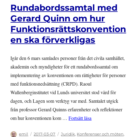
om
Rundabordssamtal med
några
diskrimineringsfall
Gerard Quinn om hur
Funktionsrättskonvention
en ska förverkligas
Igår den 6 mars samlades personer från det civila samhället,
akademin och myndigheter för ett rundabordssamtal om
implementering av konventionen om rättigheter för personer
med funktionsnedsättning (CRPD). Raoul
Wallenberginstitutet vid Lunds universitet stod värd för
dagen, och Lagen som verktyg var med. Samtalet utgick
från professor Gerard Quinns erfarenheter och reflektioner
”Rundabordssamtal med 
om hur konventionen kom …
Fortsätt läsa
Författare
Publicerat
Kategorier
emil
2017-03-07
Juridik
,
Konferenser och möten
,