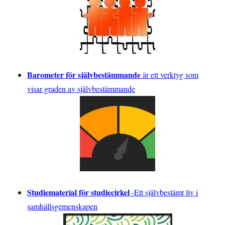
Barometer för självbestämmande
är ett verktyg som
visar graden av självbestämmande
Studiematerial för studiecirkel
-
Ett självbestämt liv i
samhällsgemenskapen