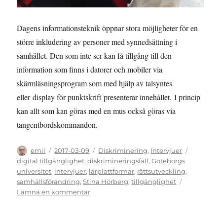
Dagens informationsteknik öppnar stora möjligheter för en
större inkludering av personer med synnedsättning i
samhället. Den som inte ser kan få tillgång till den
information som finns i datorer och mobiler via
skärmläsningsprogram som med hjälp av talsyntes
eller display för punktskrift presenterar innehållet. I princip
kan allt som kan göras med en mus också göras via
tangentbordskommandon.
Författare
Publicerat
Kategorier
Etiketter
emil
2017-03-09
Diskriminering
,
Intervjuer
den
digital tillgänglighet
,
diskrimineringsfall
,
Göteborgs
universitet
,
intervjuer
,
lärplattformar
,
rättsutveckling
,
samhällsförändring
,
Stina Hörberg
,
tillgänglighet
till
Lämna en kommentar
DISKRIMINERINGSFALL:
Stina