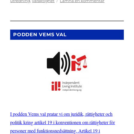
till
utredning
,
varaktighet
Lämna en kommentar
UTREDNING:
Varaktigt
förhållande
och
bristande
PODDEN VEMS VAL
tillgänglighet
I podden Vems val pratar vi om juridik, rättigheter och
politik kring artikel 19 i konventionen om rättigheter för
personer med funktionsnedsättning. Artikel 19 i