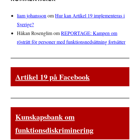
liam johansson
om
Hur kan Artikel 19 implementeras i
Sverige?
Håkan Rosenglim
om
REPORTAGE: Kampen om
rösträtt för personer med funktionsnedsättning fortsätter
Artikel 19 på Facebook
Kunskapsbank om
funktionsdiskriminering