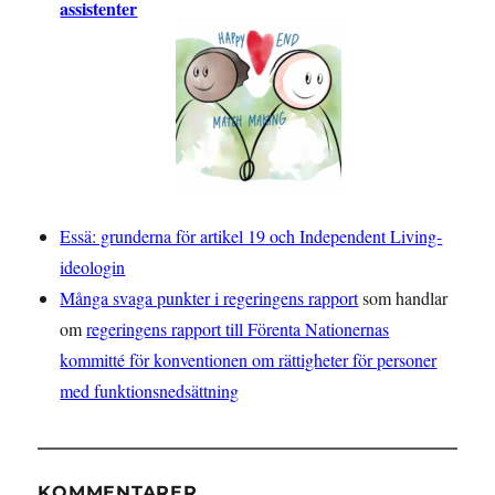
assistenter
Essä: grunderna för artikel 19 och Independent Living-
ideologin
Många svaga punkter i regeringens rapport
som handlar
om
regeringens rapport till Förenta Nationernas
kommitté för konventionen om rättigheter för personer
med funktionsnedsättning
KOMMENTARER