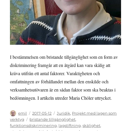
I bestämmelsen om bristande tillgänglighet som en form av
diskriminering framgår att en åtgärd kan vara skälig att
kräva utifrån ett antal faktorer. Varaktigheten och
omfattningen av förhållandet mellan den enskilde och
verksamhetsutövaren är en sådan faktor som ska beaktas i
bedömningen. I artikeln utreder Maria Chöler uttrycket.
Författare
Publicerat
Kategorier
emil
2017-05-12
Juridik
,
Projekt med lagen som
den
Etiketter
verktyg
bristande tillgänglighet
,
funktionsdiskriminering
,
lagstiftning
,
skälighet
,