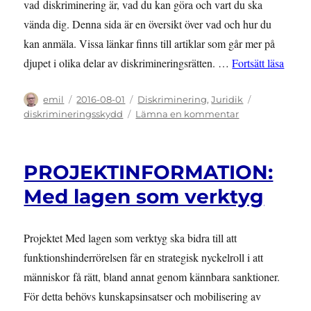
vad diskriminering är, vad du kan göra och vart du ska
vända dig. Denna sida är en översikt över vad och hur du
kan anmäla. Vissa länkar finns till artiklar som går mer på
”ANM
djupet i olika delar av diskrimineringsrätten. …
Fortsätt läsa
Författare
Publicerat
Kategorier
Etiketter
emil
2016-08-01
Diskriminering
,
Juridik
den
till
diskrimineringsskydd
Lämna en kommentar
ANMÄLNINGSS
Vad
och
PROJEKTINFORMATION:
hur
ska
Med lagen som verktyg
jag
anmäla?
Projektet Med lagen som verktyg ska bidra till att
funktionshinderrörelsen får en strategisk nyckelroll i att
människor få rätt, bland annat genom kännbara sanktioner.
För detta behövs kunskapsinsatser och mobilisering av