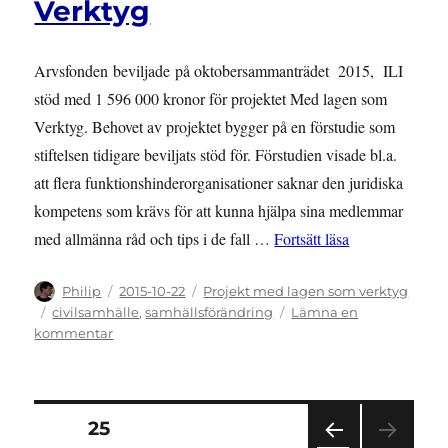
Verktyg
Arvsfonden beviljade på oktobersammanträdet 2015, ILI
stöd med 1 596 000 kronor för projektet Med lagen som
Verktyg. Behovet av projektet bygger på en förstudie som
stiftelsen tidigare beviljats stöd för. Förstudien visade bl.a.
att flera funktionshinderorganisationer saknar den juridiska
kompetens som krävs för att kunna hjälpa sina medlemmar
”PROJEKTSTÖD: 
med allmänna råd och tips i de fall …
Fortsätt läsa
Författare
Publicerat
Kategorier
Philip
2015-10-22
Projekt med lagen som verktyg
den
Etiketter
civilsamhälle
,
samhällsförändring
Lämna en
till
kommentar
PROJEKTSTÖD:
ILI
har
fått
Sidnumrering
SIDA
25
Arvsfondens