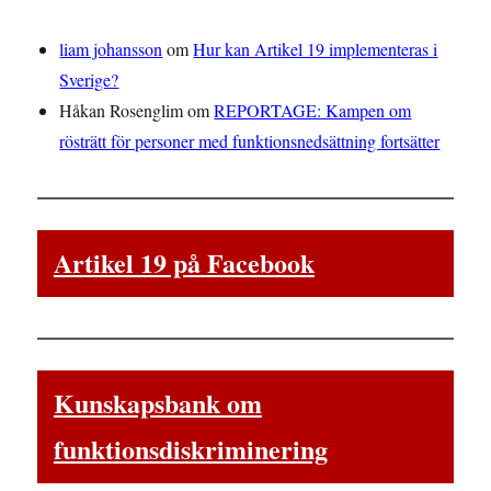
liam johansson
om
Hur kan Artikel 19 implementeras i
Sverige?
Håkan Rosenglim
om
REPORTAGE: Kampen om
rösträtt för personer med funktionsnedsättning fortsätter
Artikel 19 på Facebook
Kunskapsbank om
funktionsdiskriminering