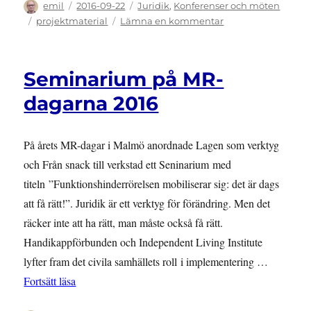
Författare
Publicerat
Kategorier
emil
2016-09-22
Juridik
,
Konferenser och möten
den
Etiketter
till
projektmaterial
Lämna en kommentar
Konferens
24-
25
Seminarium på MR-
november
–
dagarna 2016
Funktionshinderk
och
strategisk
På årets MR-dagar i Malmö anordnade Lagen som verktyg
processföring
och Från snack till verkstad ett Seninarium med
titeln ”Funktionshinderrörelsen mobiliserar sig: det är dags
att få rätt!”. Juridik är ett verktyg för förändring. Men det
räcker inte att ha rätt, man måste också få rätt.
Handikappförbunden och Independent Living Institute
lyfter fram det civila samhällets roll i implementering …
”Seminarium på MR-dagarna 2016”
Fortsätt läsa