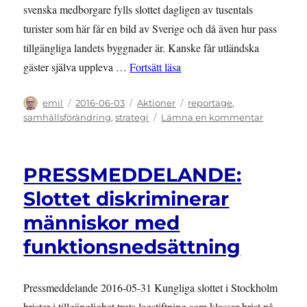
svenska medborgare fylls slottet dagligen av tusentals
turister som här får en bild av Sverige och då även hur pass
tillgängliga landets byggnader är. Kanske får utländska
”AKTION: Kungliga slottet i
gäster själva uppleva …
Fortsätt läsa
Författare
Publicerat
Kategorier
Etiketter
emil
2016-06-03
Aktioner
reportage
,
den
till
samhällsförändring
,
strategi
Lämna en kommentar
AKTION:
Kungliga
slottet
PRESSMEDDELANDE:
i
Gamla
Slottet diskriminerar
stan
människor med
i
Stockhol
funktionsnedsättning
Pressmeddelande 2016-05-31 Kungliga slottet i Stockholm
brister i tillgänglighet trots lagstiftning som klassar brist på