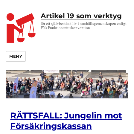
Artikel 19 som verktyg
för ett självbestämt liv i samhällsgemenskapen enligt
FNs Funktionsrättskonvention
MENY
Nyheter
RÄTTSFALL: Jungelin mot
Försäkringskassan