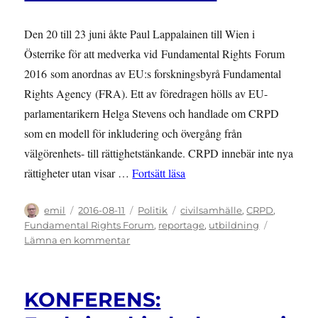
Den 20 till 23 juni åkte Paul Lappalainen till Wien i
Österrike för att medverka vid Fundamental Rights Forum
2016 som anordnas av EU:s forskningsbyrå Fundamental
Rights Agency (FRA). Ett av föredragen hölls av EU-
parlamentarikern Helga Stevens och handlade om CRPD
som en modell för inkludering och övergång från
välgörenhets- till rättighetstänkande. CRPD innebär inte nya
”KONFERENS: Fundamental 
rättigheter utan visar …
Fortsätt läsa
Författare
Publicerat
Kategorier
Etiketter
emil
2016-08-11
Politik
civilsamhälle
,
CRPD
,
den
Fundamental Rights Forum
,
reportage
,
utbildning
till
Lämna en kommentar
KONFERENS:
Fundamental
Rights
KONFERENS:
Forum
i