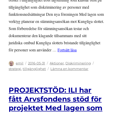
tillgänglighet som diskriminering av personer med
funktionsnedsättningar Den nya föreningen Med lagen som
verktyg planerar en stämningsansökan mot Kungliga slottet.
Som förberedelse för stämningsansökan testar och
dokumenterar den klagande tillsammans med sitt
juridiska ombud Kungliga slottets bristande tillgänglighet
”PRESSMEDDELANDE: Sl
för personer som använder …
Fortsätt läsa
Författare
Publicerat
Kategorier
Etiketter
emil
2016-05-31
Aktioner
,
Diskriminering
den
till
strategi
,
tillgänglighet
Lämna en kommentar
PRESSMEDDEL
Slottet
diskriminerar
PROJEKTSTÖD: ILI har
människor
med
fått Arvsfondens stöd för
funktionsnedsä
projektet Med lagen som