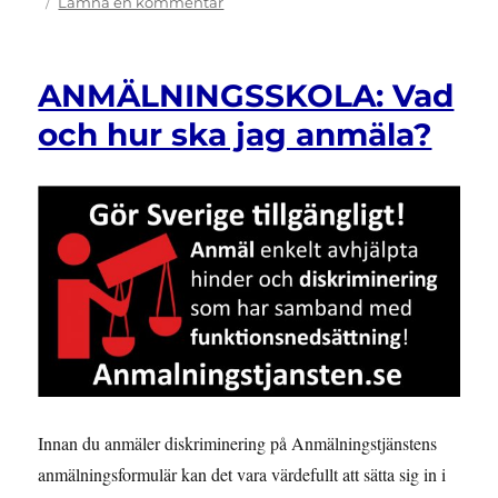
till
Lämna en kommentar
KONFERENS:
Funktionshinderkonventionen
och
ANMÄLNINGSSKOLA: Vad
juridik
som
och hur ska jag anmäla?
verktyg
Innan du anmäler diskriminering på Anmälningstjänstens
anmälningsformulär kan det vara värdefullt att sätta sig in i