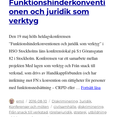
Funktionshinderkonventi
Wien
onen och juridik som
2016
verktyg
Den 19 maj hölls heldagskonferensen
”Funktionshinderkonventionen och juridik som verktyg” i
HSO Stockholms läns konferenslokal på S:t Göransgatan
82 i Stockholm. Konferensen var ett samarbete mellan
projekten Med lagen som verktyg och Från snack till
verkstad, som drivs av Handikappförbunden (och har
inriktning mot FN:s konvention om rättigheter för personer
”KONFERE
med funktionsnedsättning – CRPD eller …
Fortsätt läsa
Författare
Publicerat
Kategorier
emil
2016-08-10
Diskriminering
,
Juridik
,
den
Etiketter
Konferenser och möten
civilsamhälle
,
diskriminering
,
Från snack till verkstad
,
rörelsejuridik
,
strategi
,
utbildning