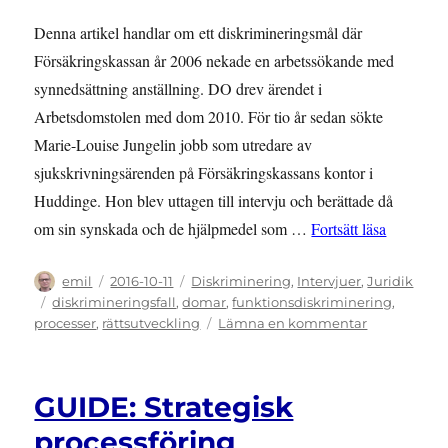
Denna artikel handlar om ett diskrimineringsmål där
Försäkringskassan år 2006 nekade en arbetssökande med
synnedsättning anställning. DO drev ärendet i
Arbetsdomstolen med dom 2010. För tio år sedan sökte
Marie-Louise Jungelin jobb som utredare av
sjukskrivningsärenden på Försäkringskassans kontor i
Huddinge. Hon blev uttagen till intervju och berättade då
”RÄTTSFA
om sin synskada och de hjälpmedel som …
Fortsätt läsa
Författare
Publicerat
Kategorier
emil
2016-10-11
Diskriminering
,
Intervjuer
,
Juridik
den
Etiketter
diskrimineringsfall
,
domar
,
funktionsdiskriminering
,
till
processer
,
rättsutveckling
Lämna en kommentar
RÄTTSFALL:
Jungelin
mot
GUIDE: Strategisk
Försäkrings
processföring