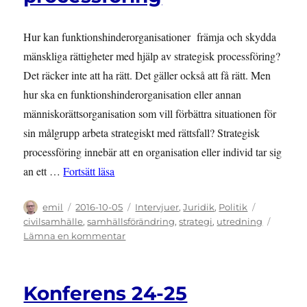
Hur kan funktionshinderorganisationer främja och skydda
mänskliga rättigheter med hjälp av strategisk processföring?
Det räcker inte att ha rätt. Det gäller också att få rätt. Men
hur ska en funktionshinderorganisation eller annan
människorättsorganisation som vill förbättra situationen för
sin målgrupp arbeta strategiskt med rättsfall? Strategisk
processföring innebär att en organisation eller individ tar sig
”GUIDE: Strategisk processföring”
an ett …
Fortsätt läsa
Författare
Publicerat
Kategorier
Etiketter
emil
2016-10-05
Intervjuer
,
Juridik
,
Politik
den
civilsamhälle
,
samhällsförändring
,
strategi
,
utredning
till
Lämna en kommentar
GUIDE:
Strategisk
processföring
Konferens 24-25