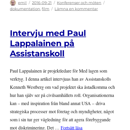
Författare
Publicerat
Kategorier
Etiketter
emil
2016-09-21
Konferenser och möten
den
till
dokumentation
,
film
Lämna en kommentar
Seminarium
på
MR-
Intervju med Paul
dagarna
2016
Lappalainen på
Assistanskoll
Paul Lappalainen är projektledare för Med lagen som
verktyg. I denna artikel intervjuas han av Assistanskolls
Kenneth Westberg om vad projektet ska åstadkomma och
hur han själv ser på civilsamhällets roll. Organisationerna
kan – med inspiration från bland annat USA – driva
strategiska processer mot företag och myndigheter, något
som i sin tur ger vägledning för att agera förebyggande
”Intervju med Paul Lappal
mot diskriminering. Det …
Fortsätt läsa