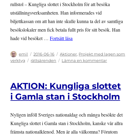
rullstol – Kungliga slottet i Stockholm för att besöka
utställningsverksamheten. Han informerades vid
biljettkassan om att han inte skulle kunna ta del av samtliga
besökslokaler men fick betala fullt pris för sitt besök. Han
”RÄTTSÄRENDE: Bristande tillgä
hade vid besöket …
Fortsätt läsa
Författare
Publicerat
Kategorier
emil
2016-06-16
Aktioner
,
Projekt med lagen som
den
Etiketter
till
verktyg
rättsärenden
Lämna en kommentar
RÄTTSÄRENDE
Bristande
tillgänglighet
AKTION: Kungliga slottet
på
Kungliga
i Gamla stan i Stockholm
slottet
Nyligen inföll Sveriges nationaldag och många besökte det
Kungliga slottet i Gamla stan i Stockholm, kanske vår allra
främsta nationalklenod. Men är alla välkomna? Förutom