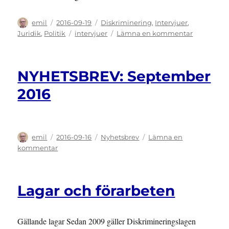
Författare
Publicerat
Kategorier
emil
2016-09-19
Diskriminering
,
Intervjuer
,
den
Etiketter
till
Juridik
,
Politik
intervjuer
Lämna en kommentar
Intervju
med
Paul
NYHETSBREV: September
Lappalain
på
2016
Assistansko
Författare
Publicerat
Kategorier
emil
2016-09-16
Nyhetsbrev
Lämna en
den
till
kommentar
NYHETSBREV:
September
2016
Lagar och förarbeten
Gällande lagar Sedan 2009 gäller Diskrimineringslagen