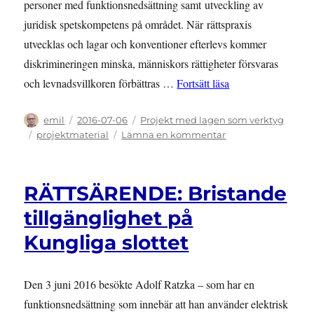
personer med funktionsnedsättning samt utveckling av
juridisk spetskompetens på området. När rättspraxis
utvecklas och lagar och konventioner efterlevs kommer
diskrimineringen minska, människors rättigheter försvaras
”PROJEKTINFORM
och levnadsvillkoren förbättras …
Fortsätt läsa
Författare
Publicerat
Kategorier
emil
2016-07-06
Projekt med lagen som verktyg
den
Etiketter
till
projektmaterial
Lämna en kommentar
PROJEKTINFORMAT
Med
lagen
RÄTTSÄRENDE: Bristande
som
verktyg
tillgänglighet på
Kungliga slottet
Den 3 juni 2016 besökte Adolf Ratzka – som har en
funktionsnedsättning som innebär att han använder elektrisk