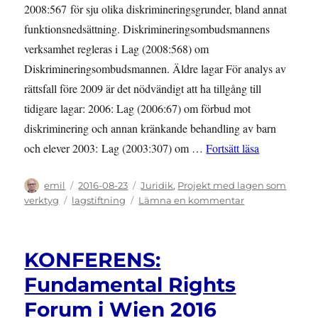
2008:567 för sju olika diskrimineringsgrunder, bland annat
funktionsnedsättning. Diskrimineringsombudsmannens
verksamhet regleras i Lag (2008:568) om
Diskrimineringsombudsmannen. Äldre lagar För analys av
rättsfall före 2009 är det nödvändigt att ha tillgång till
tidigare lagar: 2006: Lag (2006:67) om förbud mot
diskriminering och annan kränkande behandling av barn
”Lagar och f
och elever 2003: Lag (2003:307) om …
Fortsätt läsa
Författare
Publicerat
Kategorier
emil
2016-08-23
Juridik
,
Projekt med lagen som
den
Etiketter
till
verktyg
lagstiftning
Lämna en kommentar
Lagar
och
förarbeten
KONFERENS:
Fundamental Rights
Forum i Wien 2016