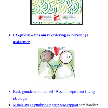
PA-guiden – tips om rekrytering av personliga
assistenter
Essä: grunderna för artikel 19 och Independent Living-
ideologin
Många svaga punkter i regeringens rapport
som handlar