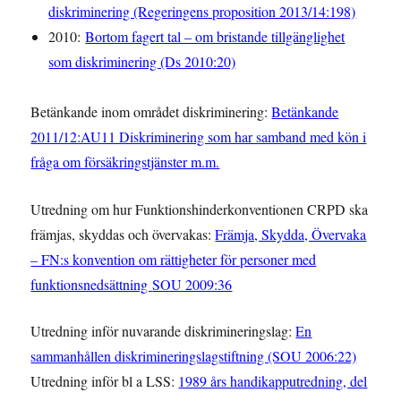
diskriminering (Regeringens proposition 2013/14:198)
2010:
Bortom fagert tal – om bristande tillgänglighet
som diskriminering (Ds 2010:20)
Betänkande inom området diskriminering:
Betänkande
2011/12:AU11 Diskriminering som har samband med kön i
fråga om försäkringstjänster m.m.
Utredning om hur Funktionshinderkonventionen CRPD ska
främjas, skyddas och övervakas:
Främja, Skydda, Övervaka
– FN:s konvention om rättigheter för personer med
funktionsnedsättning
SOU 2009:36
Utredning inför nuvarande diskrimineringslag:
En
sammanhållen diskrimineringslagstiftning (SOU 2006:22)
Utredning inför bl a LSS:
1989 års handikapputredning, del