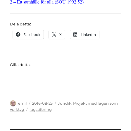
2 – Ett samhälle för alla (SOU 1992:52)
Dela detta:
Facebook
X
LinkedIn
Gilla detta:
Författare
Publicerat
Kategorier
emil
2016-08-23
Juridik
,
Projekt med lagen som
den
Etiketter
verktyg
lagstiftning