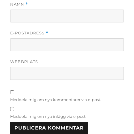
NAMN
*
E-POSTADRESS
*
WEBBPLATS
Meddela mig om nya kommentarer via e-post.
Meddela mig om nya inlägg via e-post.