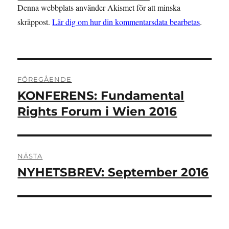
Denna webbplats använder Akismet för att minska
skräppost.
Lär dig om hur din kommentarsdata bearbetas
.
Inläggsnavigering
FÖREGÅENDE
KONFERENS: Fundamental
Föregående
inlägg:
Rights Forum i Wien 2016
NÄSTA
NYHETSBREV: September 2016
Nästa
inlägg: