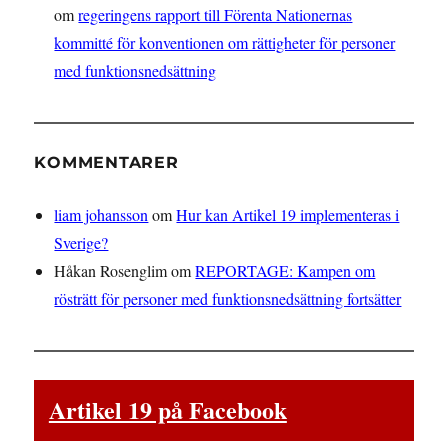
om
regeringens rapport till Förenta Nationernas
kommitté för konventionen om rättigheter för personer
med funktionsnedsättning
KOMMENTARER
liam johansson
om
Hur kan Artikel 19 implementeras i
Sverige?
Håkan Rosenglim
om
REPORTAGE: Kampen om
rösträtt för personer med funktionsnedsättning fortsätter
Artikel 19 på Facebook