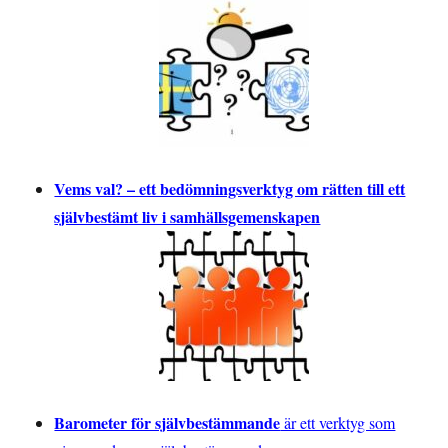
Vems val? – ett bedömningsverktyg om rätten till ett
självbestämt liv i samhällsgemenskapen
Barometer för självbestämmande
är ett verktyg som