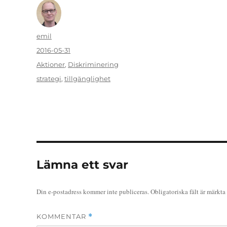
Författare
emil
Publicerat
2016-05-31
den
Kategorier
Aktioner
,
Diskriminering
Etiketter
strategi
,
tillgänglighet
Lämna ett svar
Din e-postadress kommer inte publiceras.
Obligatoriska fält är märkta
KOMMENTAR
*