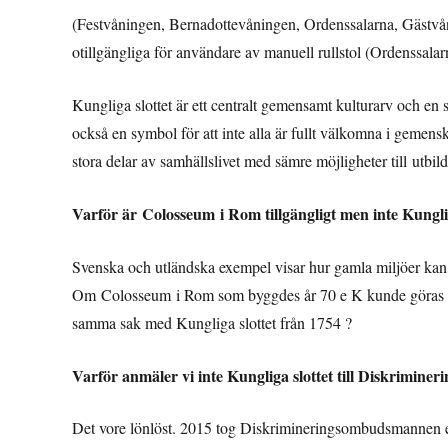
(Festvåningen, Bernadottevåningen, Ordenssalarna, Gästvån
otillgängliga för användare av manuell rullstol (Ordenssala
Kungliga slottet är ett centralt gemensamt kulturarv och en 
också en symbol för att inte alla är fullt välkomna i geme
stora delar av samhällslivet med sämre möjligheter till utbild
Varför är Colosseum i Rom tillgängligt men inte Kunglig
Svenska och utländska exempel visar hur gamla miljöer kan 
Om Colosseum i Rom som byggdes år 70 e K kunde göras t
samma sak med Kungliga slottet från 1754 ?
Varför anmäler vi inte Kungliga slottet till Diskrimi
Det vore lönlöst. 2015 tog Diskrimineringsombudsmannen em