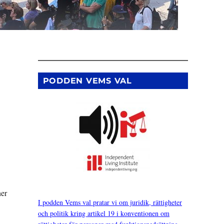
PODDEN VEMS VAL
ner
I podden Vems val pratar vi om juridik, rättigheter
och politik kring artikel 19 i konventionen om