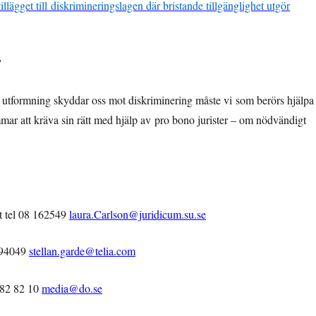
illägget till diskrimineringslagen där bristande tillgänglighet utgör
?
 utformning skyddar oss mot diskriminering måste vi som berörs hjälpa
mar att kräva sin rätt med hjälp av pro bono jurister – om nödvändigt
et tel 08 162549
laura.Carlson@juridicum.su.se
6994049
stellan.garde@telia.com
 82 82 10
media@do.se