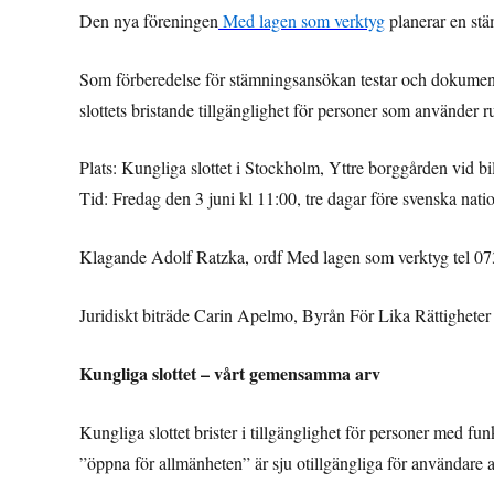
Den nya föreningen
Med lagen som verktyg
planerar en stä
Som förberedelse för stämningsansökan testar och dokumen
slottets bristande tillgänglighet för personer som använder ru
Plats: Kungliga slottet i Stockholm, Yttre borggården vid bil
Tid: Fredag den 3 juni kl 11:00, tre dagar före svenska nat
Klagande Adolf Ratzka, ordf Med lagen som verktyg tel 
Juridiskt biträde Carin Apelmo, Byrån För Lika Rättigheter
Kungliga slottet – vårt gemensamma arv
Kungliga slottet brister i tillgänglighet för personer med fu
”öppna för allmänheten” är sju otillgängliga för användare av