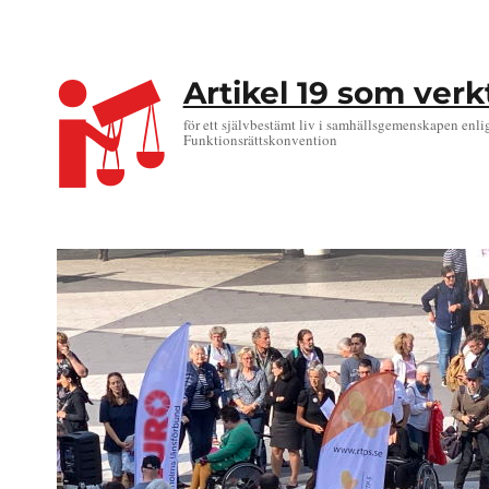
Artikel 19 som ver
för ett självbestämt liv i samhällsgemenskapen enli
Funktionsrättskonvention