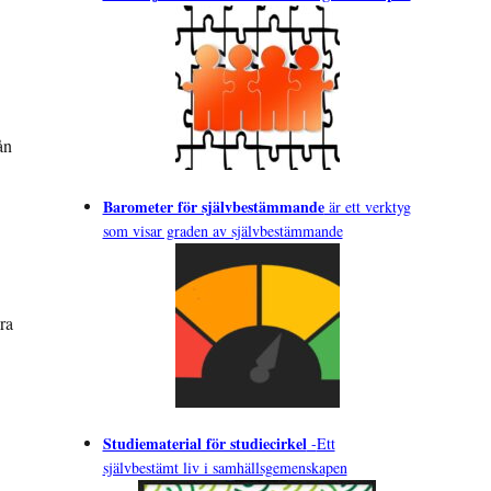
ån
Barometer för självbestämmande
är ett verktyg
som visar graden av självbestämmande
ra
Studiematerial för studiecirkel
-
Ett
självbestämt liv i samhällsgemenskapen