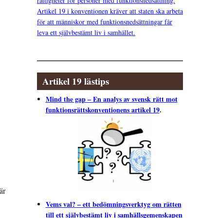
rättigheter för personer med funktionsnedsättning.
Artikel 19 i konventionen kräver att staten ska arbeta
för att människor med funktionsnedsättningar får
leva ett självbestämt liv i samhället.
Artikel 19 lästips
Mind the gap – En analys av svensk rätt mot
funktionsrättskonventionens artikel 19
.
är
Vems val? – ett bedömningsverktyg om rätten
till ett självbestämt liv i samhällsgemenskapen