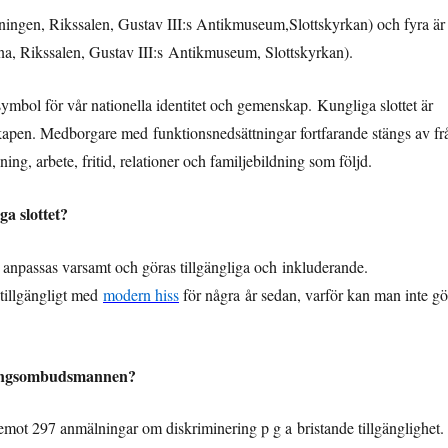
ingen, Rikssalen, Gustav III:s Antikmuseum,Slottskyrkan) och fyra är
rna, Rikssalen, Gustav III:s Antikmuseum, Slottskyrkan).
symbol för vår nationella identitet och gemenskap. Kungliga slottet är
nskapen. Medborgare med funktionsnedsättningar fortfarande stängs av fr
ning, arbete, fritid, relationer och familjebildning som följd.
a slottet?
anpassas varsamt och göras tillgängliga och inkluderande.
illgängligt med
modern hiss
för några år sedan, varför kan man inte gö
neringsombudsmannen?
ot 297 anmälningar om diskriminering p g a bristande tillgänglighet.