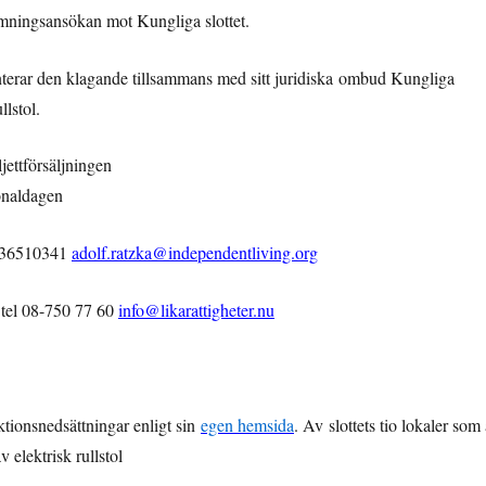
mningsansökan mot Kungliga slottet.
terar den klagande tillsammans med sitt juridiska ombud Kungliga
llstol.
jettförsäljningen
ionaldagen
0736510341
adolf.ratzka@independentliving.org
 tel 08-750 77 60
info@likarattigheter.nu
nktionsnedsättningar enligt sin
egen hemsida
. Av slottets tio lokaler som 
 elektrisk rullstol