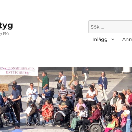
ktyg
Sök
efter:
gt FNs
Inlägg
Anm