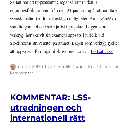
Sällan har ett uppsatsämne legat så rätt i tiden. I
regeringsförklaringen från den 21 januari ingår att inrätta en
svensk institution för mänskliga rättigheter. Anna Zotééva,
som tidigare arbetat som jurist i projektet Lagen som
verktyg, har skrivit sin examensuppsats i juridik vid
Stockholms universitet på ämnet. Lagen som verktyg tycker
”UPPSATS:
att uppsatsen fördjupar diskussionen om …
Fortsätt läsa
Författare
Publicerat
Kategorier
Etiketter
emil
2019-01-23
Juridik
uppsatser
Lämna en
den
till
kommentar
UPPSATS:
Hur
kan
KOMMENTAR: LSS-
och
bör
utredningen och
en
internationell rätt
svensk
MR-
institution