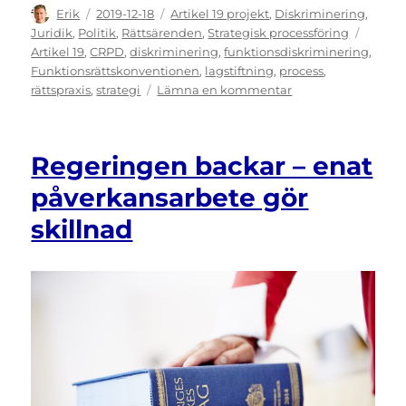
Författare
Publicerat
Kategorier
Erik
2019-12-18
Artikel 19 projekt
,
Diskriminering
,
den
Etikett
Juridik
,
Politik
,
Rättsärenden
,
Strategisk processföring
Artikel 19
,
CRPD
,
diskriminering
,
funktionsdiskriminering
,
Funktionsrättskonventionen
,
lagstiftning
,
process
,
till
rättspraxis
,
strategi
Lämna en kommentar
Seminariet
Var
finns
Regeringen backar – enat
tänderna?
–
påverkansarbete gör
”Vi
skillnad
måste
kämpa
på
flera
fronter
samtidigt”