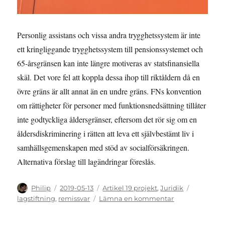
Personlig assistans och vissa andra trygghetssystem är inte
ett kringliggande trygghetssystem till pensionssystemet och
65-årsgränsen kan inte längre motiveras av statsfinansiella
skäl. Det vore fel att koppla dessa ihop till riktåldern då en
övre gräns är allt annat än en undre gräns. FNs konvention
om rättigheter för personer med funktionsnedsättning tillåter
inte godtyckliga åldersgränser, eftersom det rör sig om en
åldersdiskriminering i rätten att leva ett självbestämt liv i
samhällsgemenskapen med stöd av socialförsäkringen.
Alternativa förslag till lagändringar föreslås.
Författare
Publicerat
Kategorier
Etiketter
Philip
2019-05-13
Artikel 19 projekt
,
Juridik
den
till
lagstiftning
,
remissvar
Lämna en kommentar
Remissyttrande
över