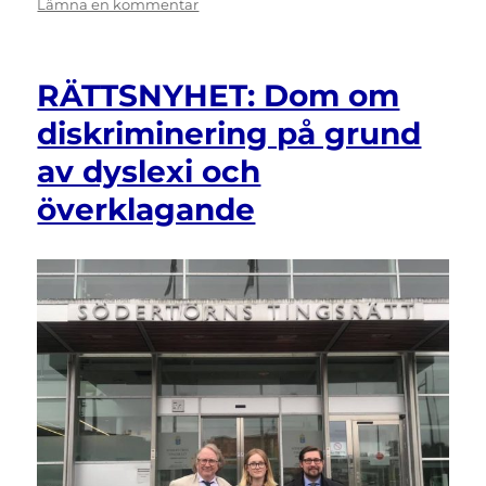
den
till
Lämna en kommentar
Referat:
Hur
kan
RÄTTSNYHET: Dom om
artikel
19
diskriminering på grund
stärka
av dyslexi och
LSS?
överklagande