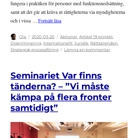
fungera i praktiken för personer med funktionsnedsättning,
samt att det går att kräva ut rättigheterna via myndigheterna
”Guide för att klaga till Funktionsrätt
och i vissa …
Fortsätt läsa
Författare
Publicerat
Kategorier
Ola
2020-03-20
Aktioner
,
Artikel 19 projekt
,
den
Diskriminering
,
Internationellt
,
Juridik
,
Rättsärenden
,
till
Strategisk processföring
Lämna en kommentar
Guide
för
att
Seminariet Var finns
klaga
till
tänderna? – ”Vi måste
Funktionsrät
kämpa på flera fronter
samtidigt”