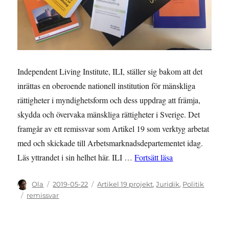
Independent Living Institute, ILI, ställer sig bakom att det
inrättas en oberoende nationell institution för mänskliga
rättigheter i myndighetsform och dess uppdrag att främja,
skydda och övervaka mänskliga rättigheter i Sverige. Det
framgår av ett remissvar som Artikel 19 som verktyg arbetat
med och skickade till Arbetsmarknadsdepartementet idag.
”Remissyttrande öv
Läs yttrandet i sin helhet här. ILI …
Fortsätt läsa
Författare
Publicerat
Kategorier
Ola
2019-05-22
Artikel 19 projekt
,
Juridik
,
Politik
den
Etiketter
remissvar