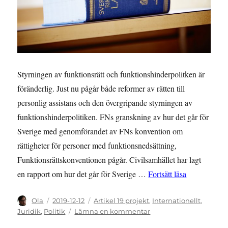
Styrningen av funktionsrätt och funktionshinderpolitken är
föränderlig. Just nu pågår både reformer av rätten till
personlig assistans och den övergripande styrningen av
funktionshinderpolitiken. FNs granskning av hur det går för
Sverige med genomförandet av FNs konvention om
rättigheter för personer med funktionsnedsättning,
Funktionsrättskonventionen pågår. Civilsamhället har lagt
”Regeringen 
en rapport om hur det går för Sverige …
Fortsätt läsa
Författare
Publicerat
Kategorier
Ola
2019-12-12
Artikel 19 projekt
,
Internationellt
,
den
till
Juridik
,
Politik
Lämna en kommentar
Regeringen