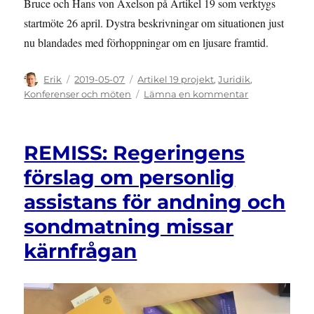
Bruce och Hans von Axelson på Artikel 19 som verktygs
startmöte 26 april. Dystra beskrivningar om situationen just
nu blandades med förhoppningar om en ljusare framtid.
Författare
Publicerat
Kategorier
Erik
2019-05-07
Artikel 19 projekt
,
Juridik
,
den
till
Konferenser och möten
Lämna en kommentar
Fullsatt
på
projektets
REMISS: Regeringens
startmöte
förslag om personlig
assistans för andning och
sondmatning missar
kärnfrågan