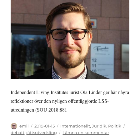
organiseras?
Independent Living Institutes jurist Ola Linder ger här några
reflektioner över den nyligen offentliggjorde LSS-
utredningen (SOU 2018:88).
Författare
Publicerat
Kategorier
Etiket
emil
2019-01-15
Internationellt
,
Juridik
,
Politik
den
till
debatt
,
rättsutveckling
Lämna en kommentar
KOMMENTAR: