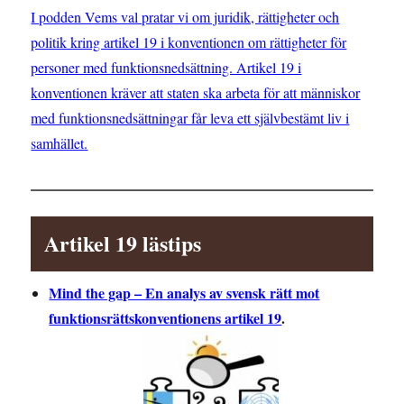
I podden Vems val pratar vi om juridik, rättigheter och
politik kring artikel 19 i konventionen om rättigheter för
personer med funktionsnedsättning. Artikel 19 i
konventionen kräver att staten ska arbeta för att människor
med funktionsnedsättningar får leva ett självbestämt liv i
samhället.
Artikel 19 lästips
Mind the gap – En analys av svensk rätt mot
funktionsrättskonventionens artikel 19
.