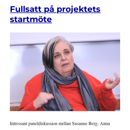
DS
Fullsatt på projektets
2019:2
Höjda
startmöte
åldersgränser
i
pensionssyste
och
i
andra
trygghetssyste
Intressant paneldiskussion mellan Susanne Berg, Anna