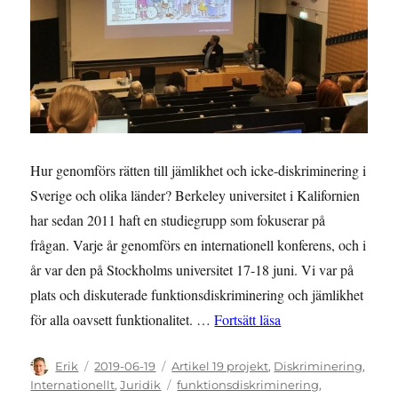
Hur genomförs rätten till jämlikhet och icke-diskriminering i
Sverige och olika länder? Berkeley universitet i Kalifornien
har sedan 2011 haft en studiegrupp som fokuserar på
frågan. Varje år genomförs en internationell konferens, och i
år var den på Stockholms universitet 17-18 juni. Vi var på
plats och diskuterade funktionsdiskriminering och jämlikhet
””Institutionalisern
för alla oavsett funktionalitet. …
Fortsätt läsa
Författare
Publicerat
Kategorier
Erik
2019-06-19
Artikel 19 projekt
,
Diskriminering
,
den
Etiketter
Internationellt
,
Juridik
funktionsdiskriminering
,