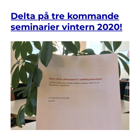
backar
–
Delta på tre kommande
enat
påverkansarbete
seminarier vintern 2020!
gör
skillnad