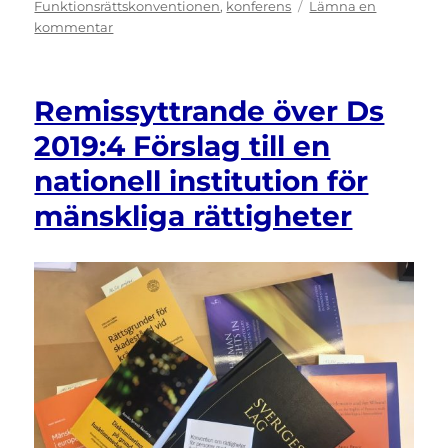
Funktionsrättskonventionen
,
konferens
Lämna en
till
kommentar
”Institutionaliserng
är
en
Remissyttrande över Ds
form
av
2019:4 Förslag till en
diskriminering”
nationell institution för
–
konferens
mänskliga rättigheter
om
jämlikhet
och
diskriminering
i
Stockholm