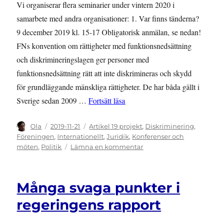
Vi organiserar flera seminarier under vintern 2020 i
samarbete med andra organisationer: 1. Var finns tänderna?
9 december 2019 kl. 15-17 Obligatorisk anmälan, se nedan!
FNs konvention om rättigheter med funktionsnedsättning
och diskrimineringslagen ger personer med
funktionsnedsättning rätt att inte diskrimineras och skydd
för grundläggande mänskliga rättigheter. De har båda gällt i
”Delta på tre kommande semin
Sverige sedan 2009 …
Fortsätt läsa
Författare
Publicerat
Kategorier
Ola
2019-11-21
Artikel 19 projekt
,
Diskriminering
,
den
Föreningen
,
Internationellt
,
Juridik
,
Konferenser och
till
möten
,
Politik
Lämna en kommentar
Delta
på
tre
Många svaga punkter i
kommande
seminarier
regeringens rapport
vintern
2020!