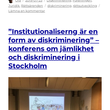
Författare
Publicerat
Kategorier
Ola
2019-07-23
Diskriminering
,
Föreningen
,
den
Etiketter
Juridik
,
Rättsärenden
diskriminering
,
rättsutveckling
till
Lämna en kommentar
RÄTTSNYHET:
Dom
om
”Institutionaliserng är en
diskriminering
på
form av diskriminering” –
grund
konferens om jämlikhet
av
dyslexi
och diskriminering i
och
överklagande
Stockholm