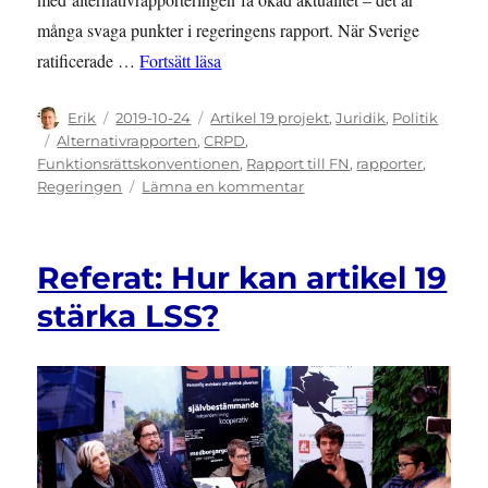
många svaga punkter i regeringens rapport. När Sverige
”Många svaga punkter i regeringens ra
ratificerade …
Fortsätt läsa
Författare
Publicerat
Kategorier
Erik
2019-10-24
Artikel 19 projekt
,
Juridik
,
Politik
den
Etiketter
Alternativrapporten
,
CRPD
,
Funktionsrättskonventionen
,
Rapport till FN
,
rapporter
,
till
Regeringen
Lämna en kommentar
Många
svaga
punkter
Referat: Hur kan artikel 19
i
regeringens
stärka LSS?
rapport