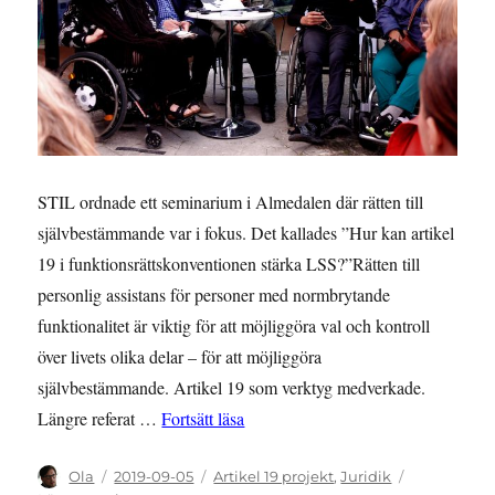
STIL ordnade ett seminarium i Almedalen där rätten till
självbestämmande var i fokus. Det kallades ”Hur kan artikel
19 i funktionsrättskonventionen stärka LSS?”Rätten till
personlig assistans för personer med normbrytande
funktionalitet är viktig för att möjliggöra val och kontroll
över livets olika delar – för att möjliggöra
självbestämmande. Artikel 19 som verktyg medverkade.
”Referat: Hur kan artikel 19 stärka
Längre referat …
Fortsätt läsa
Författare
Publicerat
Kategorier
Ola
2019-09-05
Artikel 19 projekt
,
Juridik