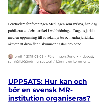
Företrädare för föreningen Med lagen som verktyg har idag
publicerat en debattartikel i webbtidningen Dagens juridik
med en uppmaning till advokatbyråer och andra juridiska
aktörer att driva fler diskrimineringsfall pro bono.
Författare
Publicerat
Kategorier
Etiketter
emil
2019-03-05
Föreningen
,
Juridik
debatt
,
den
till
samhällsförändring
,
strategi
Lämna en kommentar
DEBATT:
Förening
debattera
UPPSATS: Hur kan och
på
Dagens
bör en svensk MR-
juridik
institution organiseras?