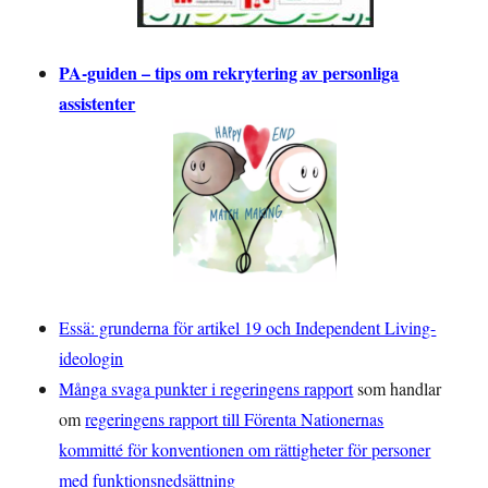
PA-guiden – tips om rekrytering av personliga
assistenter
Essä: grunderna för artikel 19 och Independent Living-
ideologin
Många svaga punkter i regeringens rapport
som handlar
om
regeringens rapport till Förenta Nationernas
kommitté för konventionen om rättigheter för personer
med funktionsnedsättning