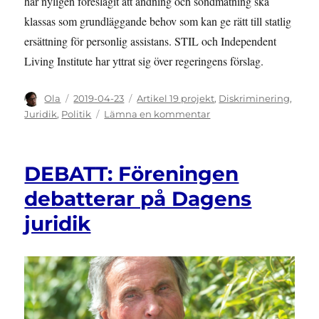
har nyligen föreslagit att andning och sondmatning ska
klassas som grundläggande behov som kan ge rätt till statlig
ersättning för personlig assistans. STIL och Independent
Living Institute har yttrat sig över regeringens förslag.
Författare
Publicerat
Kategorier
Ola
2019-04-23
Artikel 19 projekt
,
Diskriminering
,
den
till
Juridik
,
Politik
Lämna en kommentar
REMISS:
Regeringens
förslag
DEBATT: Föreningen
om
personlig
debatterar på Dagens
assistans
juridik
för
andning
och
sondmatning
missar
kärnfrågan