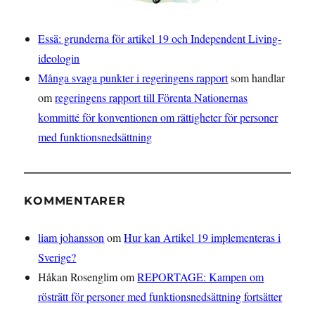
Essä: grunderna för artikel 19 och Independent Living-
ideologin
Många svaga punkter i regeringens rapport
som handlar
om
regeringens rapport till Förenta Nationernas
kommitté för konventionen om rättigheter för personer
med funktionsnedsättning
KOMMENTARER
liam johansson
om
Hur kan Artikel 19 implementeras i
Sverige?
Håkan Rosenglim
om
REPORTAGE: Kampen om
rösträtt för personer med funktionsnedsättning fortsätter