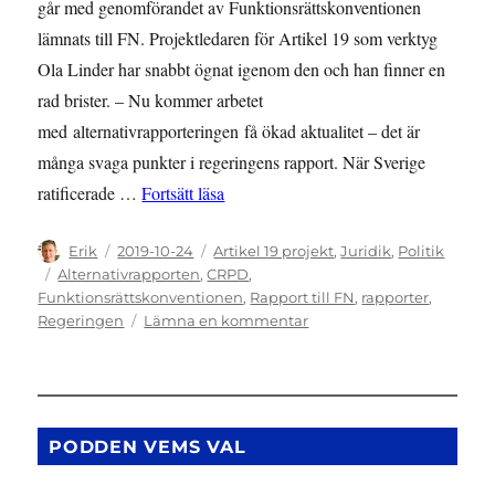
går med genomförandet av Funktionsrättskonventionen
lämnats till FN. Projektledaren för Artikel 19 som verktyg
Ola Linder har snabbt ögnat igenom den och han finner en
rad brister. – Nu kommer arbetet
med alternativrapporteringen få ökad aktualitet – det är
många svaga punkter i regeringens rapport. När Sverige
”Många svaga punkter i regeringens ra
ratificerade …
Fortsätt läsa
Författare
Publicerat
Kategorier
Erik
2019-10-24
Artikel 19 projekt
,
Juridik
,
Politik
den
Etiketter
Alternativrapporten
,
CRPD
,
Funktionsrättskonventionen
,
Rapport till FN
,
rapporter
,
till
Regeringen
Lämna en kommentar
Många
svaga
punkter
i
regeringens
PODDEN VEMS VAL
rapport