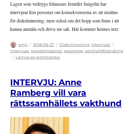
Lagen som verktygs frilansare Jennifer Jungelin har
intervjuat fem personer om konsekvenserna av att utsättas
för diskriminering, men också om det hopp som finns i att
kunna anmäla och driva sin sak. Här kommer hennes text:
Författare
Publicerat
Kategorier
Etiketter
emil
2018-06-27
Diskriminering
,
Intervjuer
den
intervjuer
,
projektmaterial
,
reportage
,
samhällsförändring
till
Lämna en kommentar
REPORTAGE:
Diskriminering
skadar
INTERVJU: Anne
självförtroendet,
men
Ramberg vill vara
de
rättssamhällets vakthund
rättsliga
verktygen
ger
hopp