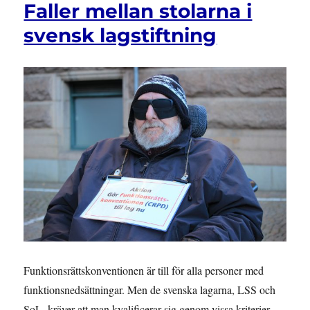
Faller mellan stolarna i
tre
dagar
svensk lagstiftning
i
veckan
–
och
i
fyra
som
om
LSS
inte
fanns
Funktionsrättskonventionen är till för alla personer med
funktionsnedsättningar. Men de svenska lagarna, LSS och
SoL, kräver att man kvalificerar sig genom vissa kriterier