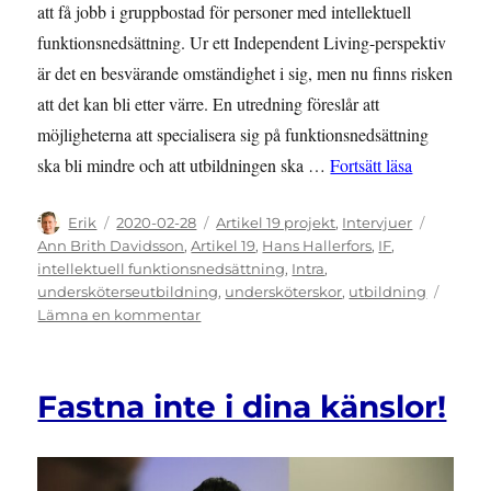
att få jobb i gruppbostad för personer med intellektuell
funktionsnedsättning. Ur ett Independent Living-perspektiv
är det en besvärande omständighet i sig, men nu finns risken
att det kan bli etter värre. En utredning föreslår att
möjligheterna att specialisera sig på funktionsnedsättning
”Från medbo
ska bli mindre och att utbildningen ska …
Fortsätt läsa
Författare
Publicerat
Kategorier
Etikette
Erik
2020-02-28
Artikel 19 projekt
,
Intervjuer
den
Ann Brith Davidsson
,
Artikel 19
,
Hans Hallerfors
,
IF
,
intellektuell funktionsnedsättning
,
Intra
,
undersköterseutbildning
,
undersköterskor
,
utbildning
till
Lämna en kommentar
Från
medborgare
tillbaka
Fastna inte i dina känslor!
till
patient?