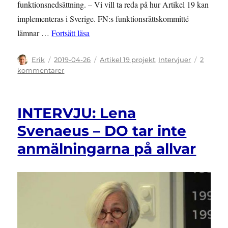
funktionsnedsättning. – Vi vill ta reda på hur Artikel 19 kan
implementeras i Sverige. FN:s funktionsrättskommitté
”Hur kan Artikel 19 implementeras i Sveri
lämnar …
Fortsätt läsa
Författare
Publicerat
Kategorier
Erik
2019-04-26
Artikel 19 projekt
,
Intervjuer
2
den
till
kommentarer
Hur
kan
Artikel
INTERVJU: Lena
19
implementeras
Svenaeus – DO tar inte
i
anmälningarna på allvar
Sverige?