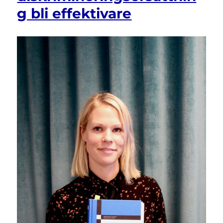
att
g bli effektivare
minska
orättvisor
i
samhället