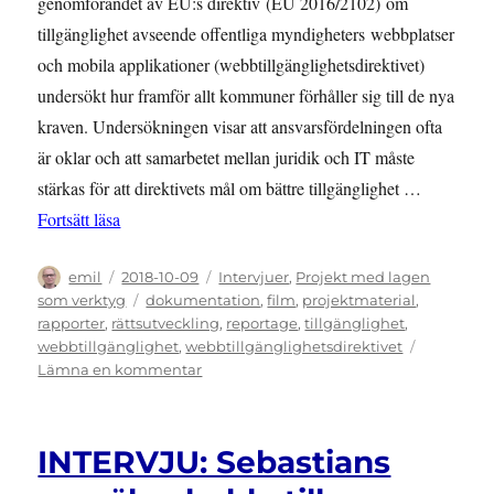
genomförandet av EU:s direktiv (EU 2016/2102) om
tillgänglighet avseende offentliga myndigheters webbplatser
och mobila applikationer (webbtillgänglighetsdirektivet)
undersökt hur framför allt kommuner förhåller sig till de nya
kraven. Undersökningen visar att ansvarsfördelningen ofta
är oklar och att samarbetet mellan juridik och IT måste
stärkas för att direktivets mål om bättre tillgänglighet …
”RAPPORT: Kraven på webbtillgänglighet skärps – m
Fortsätt läsa
Författare
Publicerat
Kategorier
emil
2018-10-09
Intervjuer
,
Projekt med lagen
den
Etiketter
som verktyg
dokumentation
,
film
,
projektmaterial
,
rapporter
,
rättsutveckling
,
reportage
,
tillgänglighet
,
webbtillgänglighet
,
webbtillgänglighetsdirektivet
till
Lämna en kommentar
RAPPORT:
Kraven
på
INTERVJU: Sebastians
webbtillgänglighet
skärps