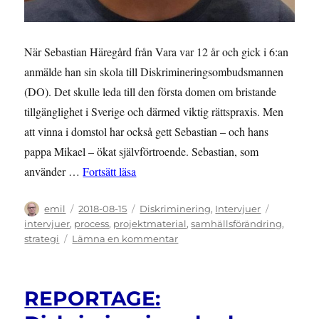
När Sebastian Häregård från Vara var 12 år och gick i 6:an
anmälde han sin skola till Diskrimineringsombudsmannen
(DO). Det skulle leda till den första domen om bristande
tillgänglighet i Sverige och därmed viktig rättspraxis. Men
att vinna i domstol har också gett Sebastian – och hans
pappa Mikael – ökat självförtroende. Sebastian, som
”INTERVJU: Sebastians anmälan ledde til
använder …
Fortsätt läsa
Författare
Publicerat
Kategorier
Etiketter
emil
2018-08-15
Diskriminering
,
Intervjuer
den
intervjuer
,
process
,
projektmaterial
,
samhällsförändring
,
till
strategi
Lämna en kommentar
INTERVJU:
Sebastians
anmälan
REPORTAGE:
ledde
till