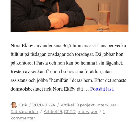
Nora Eklöv använder sina 36,5 timmars assistans per vecka
fullt ut på tisdagar, onsdagar och torsdagar. Då jobbar hon
på kontoret i Farsta och hon kan bo hemma i sin lägenhet.
Resten av veckan får hon bo hos sina föräldrar, utan
assistans och jobba ”hemifrån” deras hem. Efter det senaste
”Lever ”som 
domstolsbeslutet fick Nora Eklöv rätt …
Fortsätt läsa
Författare
Publicerat
Kategorier
Erik
2020-01-24
Artikel 19 projekt
,
Intervjuer
,
den
Etiketter
Rättsärenden
Artikel 19
,
CRPD
,
intervjuer
1
till
kommentar
Lever
”som
andra”