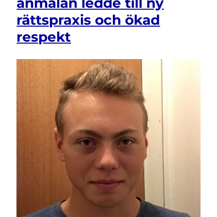
anmälan ledde till ny
–
rättspraxis och ökad
men
vems
respekt
är
ansvaret?