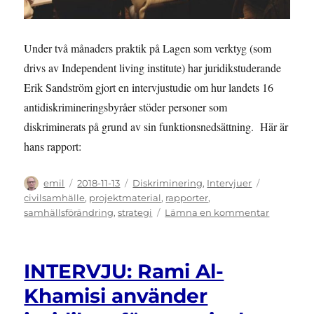
Under två månaders praktik på Lagen som verktyg (som
drivs av Independent living institute) har juridikstuderande
Erik Sandström gjort en intervjustudie om hur landets 16
antidiskrimineringsbyråer stöder personer som
diskriminerats på grund av sin funktionsnedsättning. Här är
hans rapport:
Författare
Publicerat
Kategorier
Etiketter
emil
2018-11-13
Diskriminering
,
Intervjuer
den
civilsamhälle
,
projektmaterial
,
rapporter
,
till
samhällsförändring
,
strategi
Lämna en kommentar
RAPPORT
Antidiskr
arbete
INTERVJU: Rami Al-
mot
diskrimin
Khamisi använder
på