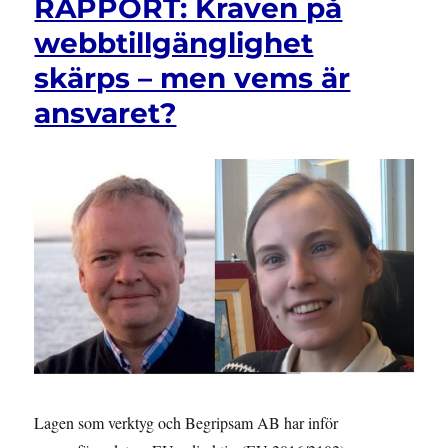
RAPPORT: Kraven på
–
Sverige
webbtillgänglighet
skickar
skärps – men vems är
dubbla
budskap
ansvaret?
om
mänskliga
rättigheter
Lagen som verktyg och Begripsam AB har inför