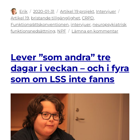
Författare
Publicerat
Kategorier
Etiketter
Erik
2020-01-31
Artikel 19 projekt
,
Intervjuer
den
Artikel 19
,
bristande tillgänglighet
,
CRPD
,
Funktionsrättskonventionen
,
intervjuer
,
neuropsykiatrisk
till
funktionsnedsättning
,
NPF
Lämna en kommentar
Fastna
inte
i
Lever ”som andra” tre
dina
känslor!
dagar i veckan – och i fyra
som om LSS inte fanns