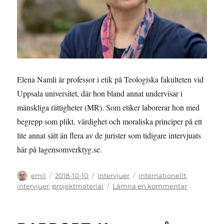
Elena Namli är professor i etik på Teologiska fakulteten vid
Uppsala universitet, där hon bland annat undervisar i
mänskliga rättigheter (MR). Som etiker laborerar hon med
begrepp som plikt, värdighet och moraliska principer på ett
lite annat sätt än flera av de jurister som tidigare intervjuats
här på lagensomverktyg.se.
Författare
Publicerat
Kategorier
Etiketter
emil
2018-10-10
Intervjuer
internationellt
,
den
till
intervjuer
,
projektmaterial
Lämna en kommentar
INTERVJU:
Elena
Namli