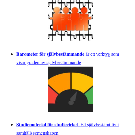
Barometer för självbestämmande
är ett verktyg som
visar graden av självbestämmande
Studiematerial för studiecirkel
-
Ett självbestämt liv i
samhällsgemenskapen