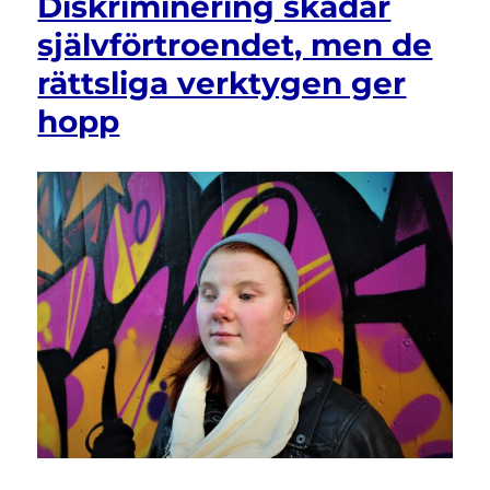
Diskriminering skadar
ny
självförtroendet, men de
rättspraxis
och
rättsliga verktygen ger
ökad
respekt
hopp