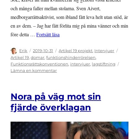
och många faller mellan stolarna. Sven Aivert,
medborgarrättsaktivist, som ibland fått leva helt utan stöd, är
en av dem. – Jag har fått förlita mig på mina vänner och min
”Faller mellan stolarna i svensk lagstiftn
före detta …
Fortsätt läsa
Författare
Publicerat
Kategorier
Etiketter
Erik
2019-10-31
Artikel 19 projekt
,
Intervjuer
den
Artikel 19
,
domar
,
funktionshinderrörelsen
,
Funktionsrättskonventionen
,
intervjuer
,
lagstiftning
till
Lämna en kommentar
Faller
mellan
stolarna
Nora på väg mot sin
i
svensk
fjärde överklagan
lagstiftning