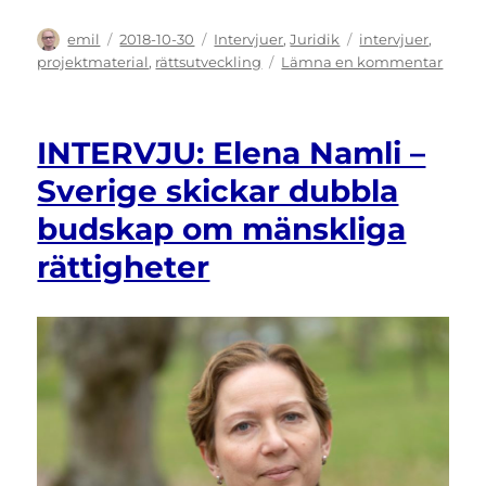
Författare
Publicerat
Kategorier
Etiketter
emil
2018-10-30
Intervjuer
,
Juridik
intervjuer
,
den
till
projektmaterial
,
rättsutveckling
Lämna en kommentar
INTER
Sabin
Hellb
INTERVJU: Elena Namli –
–
Så
Sverige skickar dubbla
kan
budskap om mänskliga
diskr
bli
rättigheter
effekt