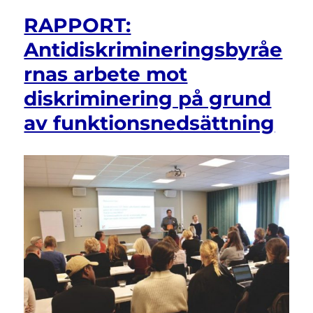
Svenaeus
RAPPORT:
–
DO
Antidiskrimineringsbyråe
tar
rnas arbete mot
inte
anmälning
diskriminering på grund
på
allvar
av funktionsnedsättning