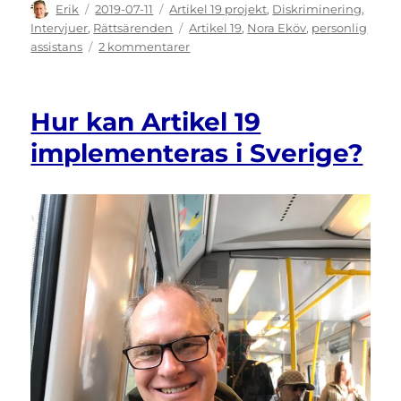
Författare
Publicerat
Kategorier
Erik
2019-07-11
Artikel 19 projekt
,
Diskriminering
,
den
Etiketter
Intervjuer
,
Rättsärenden
Artikel 19
,
Nora Eköv
,
personlig
till
assistans
2 kommentarer
Nora
på
väg
Hur kan Artikel 19
mot
sin
implementeras i Sverige?
fjärde
överklagan