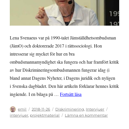
Lena Svenaeus var på 1990-talet Jämställdhetsombudsman
(JämO) och doktorerade 2017 i rättssociologi. Hon
intresserar sig mycket för hur en bra
ombudsmannamyndighet ska fungera och har framfört kritik
av hur Diskrimineringsombudsmannen fungerar idag (i
bland annat Dagens Nyheter, i Dagens juridik och nyligen
i Svenska dagbladet. Den här artikeln förklarar hennes kritik
”INTERVJU: Lena Svenaeu
ingående. I en bilaga på …
Fortsätt läsa
Författare
Publicerat
Kategorier
Etiketter
emil
2018-11-26
Diskriminering
,
Intervjuer
den
till
intervjuer
,
projektmaterial
Lämna en kommentar
INTERVJU:
Lena