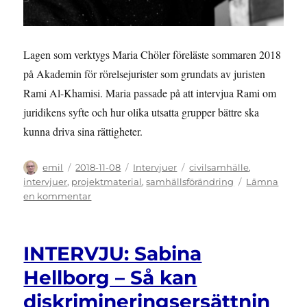
Lagen som verktygs Maria Chöler föreläste sommaren 2018
på Akademin för rörelsejurister som grundats av juristen
Rami Al-Khamisi. Maria passade på att intervjua Rami om
juridikens syfte och hur olika utsatta grupper bättre ska
kunna driva sina rättigheter.
Författare
Publicerat
Kategorier
Etiketter
emil
2018-11-08
Intervjuer
civilsamhälle
,
den
intervjuer
,
projektmaterial
,
samhällsförändring
Lämna
till
en kommentar
INTERVJU:
Rami
Al-
INTERVJU: Sabina
Khamisi
använder
Hellborg – Så kan
juridiken
diskrimineringsersättnin
för