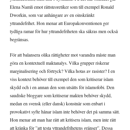
Elena Namli emot rättsteoretiker som till exempel Ronald
Dworkin, som var anhängare av en oinskränkt
yttrandefrihet. Hon menar att Europakonventionen ger
tydliga ramar för hur yttrandefriheten ska säkras men också
begränsas.
För att balansera olika rättigheter mot varandra måste man
göra en kontextuell maktanalys. Vilka grupper riskerar
marginalisering och förtryck? Vilka hotas av rasister? I en
viss kontext behöver till exempel den som kritiserar islam
skydd och i en annan den som utsätts för islamofobi. Den
saudiske bloggare som kritiserar makten behöver skydd,
medan en svensk (eller dansk) konstnär som enbart i
provokativt syfte hånar islam inte behöver det på samma sätt.
Hon menar att man har rätt att kritisera islam, men inte rätt
att kränka för ”att testa yttrandefrihetens gränser”. Dessa