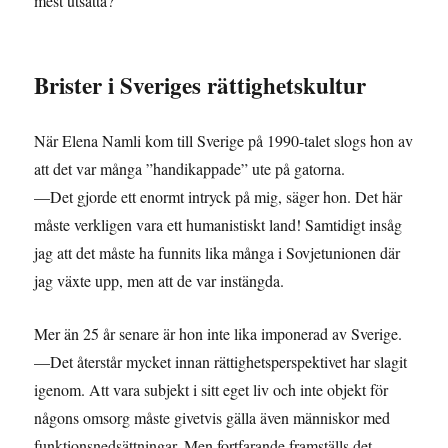
mest utsatta?
Brister i Sveriges rättighetskultur
När Elena Namli kom till Sverige på 1990-talet slogs hon av
att det var många ”handikappade” ute på gatorna.
—Det gjorde ett enormt intryck på mig, säger hon. Det här
måste verkligen vara ett humanistiskt land! Samtidigt insåg
jag att det måste ha funnits lika många i Sovjetunionen där
jag växte upp, men att de var instängda.
Mer än 25 år senare är hon inte lika imponerad av Sverige.
—Det återstår mycket innan rättighetsperspektivet har slagit
igenom. Att vara subjekt i sitt eget liv och inte objekt för
någons omsorg måste givetvis gälla även människor med
funktionsnedsättningar. Men fortfarande framställs det