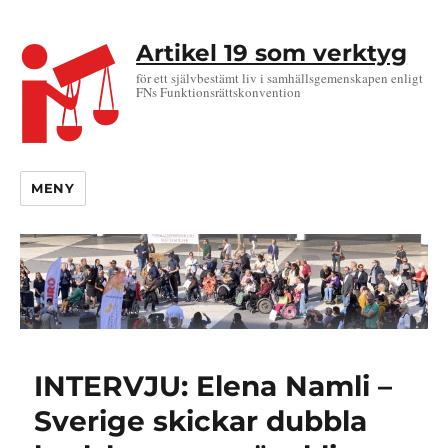
Artikel 19 som verktyg
för ett självbestämt liv i samhällsgemenskapen enligt
FNs Funktionsrättskonvention
MENY
INTERVJU: Elena Namli –
Sverige skickar dubbla