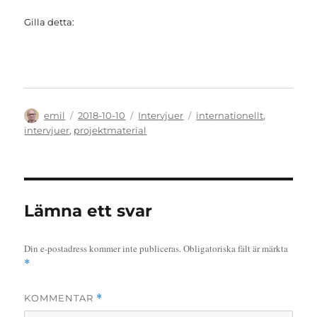
Gilla detta:
Författare
Publicerat
Kategorier
Etiketter
emil
2018-10-10
Intervjuer
internationellt
,
den
intervjuer
,
projektmaterial
Lämna ett svar
Din e-postadress kommer inte publiceras.
Obligatoriska fält är märkta
*
KOMMENTAR
*