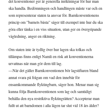
det konventioner ger är generella inriktningar för hur man
ska handla. Bedömningen och handlingen måste var och en
som representerar staten ta ansvar för. Barnkonventionens
princip om ”barnets bästa” säger till exempel inte hur du ska
göra eller tänka i en viss situation, utan ger en övergripande
vägledning, anger en riktning.
Om staten inte är tydlig över hur lagen ska tolkas och
tillämpas finns enligt Namli en risk att konventionerna
urvattnas när man gör dem till lag.
—När det gäller Barnkonventionen bör lagstiftaren bland
annat svara på frågan om vad den innebär för
ensamkommande flyktingbarn, säger hon. Menar man sig
kunna följa Barnkonventionen som lag och samtidigt
behålla den nya restriktiva flyktingrätten? Accepterar man
fullt ut att barndomen i alla lägen tar slut vid 18 års ålder?