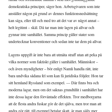
demokratiska principer, säger hon. Arbetsgivaren som inte
anställer någon på grund av dennes funktionsnedsättning
kan säga, eller till och med tro att det var av något annat –
helt legitimt – skäl. Då tar man inte lagen på allvar och
gynnar inte samhället. Samma princip gäller stater som
undertecknar konventioner och sedan inte tar dem på allvar.
Lagens uppgift är inte bara att utmäta straff utan att peka på
vilka normer som faktiskt gäller i samhället. Människor –
och även myndigheter – bör enligt Namli handla rätt, inte
bara undvika sådana fel som kan få juridiska följder. Hon tar
sitt hemland Ryssland som exempel. — Där finns bra och
moderna lagar, men om det saknas grundtillit i samhället har
inte dessa lagar den förväntade effekten. Tror medborgarna
att de flesta andra fuskar gör de det själva, men tror man att
andra gör rätt, till exempel betalar skatt, är man själv mer