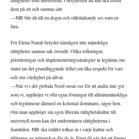
rättigheter som universella, i betydelsen att alla ska förstå
dem på ett och samma sätt.
—MR blir då till en dogm och oliktänkande ses som en
fara.
För Elena Namli betyder nämligen inte mänskliga
rättigheter samma sak överallt. Olika tolkningar,
prioriteringar och implementeringsstrategier är legitima om
stater tar det grundläggande löftet om lika respekt för vars
och ens värdighet på allvar.
—När vi i det globala Nord oroar oss för att andra inte gör
som vi, upphöjer vi ofta egna lösningar till allmänmänskliga
och legitimerar därmed en kolonial dominans, säger hon.
Om man upphöjer sin egen liberala rättighetskultur till
universell norm kan det underminera rättigheterna i
framtiden. MR ska istället tolkas in i varje kultur och
tillämpas av människor där de är. Först då går det att förena