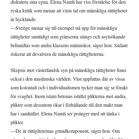
diskutera sina egna. Elena Namli har viss förståelse för den
ryska kritik som menar att västs tal om mänskliga rättigheter
är hycklande.
—Sverige menar sig till exempel stå upp för mänskliga
rättigheter samtidigt som gränserna stängs och asylsökande
behandlas som andra klassens människor, säger hon. Sådant
riskerar att devalvera de mänskliga rättigheterna.
Skepsis mot västerländsk syn på mänskliga rättigheter finns
också i den muslimska världen. Väst uppfattas där av vissa
som kolonialt och i individualismen tycker man sig se förakt
för svaghet. Inom islam betonas istället plikterna mot andra,
plikter som dessutom ökar i förhållande till den makt man
har i samhället. Elena Namli ser poänger med att tänka i
plikter.
—De är rättigheternas grundkomponent, säger hon. Om