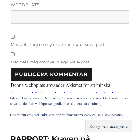
WEBBPLATS
Meddela mig om nya kommentarer via e-post.
Meddela mig om nya inlägg via e-post.
Denna webbplats använder Akismet för att minska
skräppost.
Lär dig om hur din kommentarsdata bearbetas
.
Integritet och cookies: Den här webbplatsen använder cookies. Genom att fortsätta
använda den här webbplatsen godkänner du deras användning.
Om du vill veta mer, inklusive hur du kontrollerar cookies, se:
Cookie-policy
Inläggsnavigering
FÖREGÅENDE
RAPPORT: Kraven på
Föregående