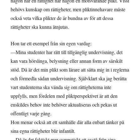
någon har en rättighet har någon en motsvarande plikt. Visst
behövs kunskap om rättigheter, men pliktinnehavare måste
också veta vilka plikter de är bundna av för att dessa
rättigheter ska kunna åtnjutas.
Hon tar ett exempel från sin egen vardag:
—Mina studenter har rätt till tillgänglig undervisning, det
kan vara hörslinga, belysning eller annan form av särskilt
stöd. Då är det min plikt som lärare att sätta mig in i reglerna
och förmedla sådan undervisning. Självklart ska jag berätta
vart studenterna ska vända sig om rättigheterna inte
uppfylls, men fördelen med pliktperspektivet är att den
enskildes behov inte behöver aktualiseras och pekas ut
offentligt varje gång.
Hon menar också att ett samhälle där alla enbart tänker på
sina egna rättigheter blir infantilt.
—Då är det faktiskt mer sympatiskt att avstå från sina