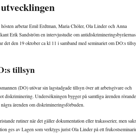
 utvecklingen
er hösten arbetar Emil Erdtman, Maria Chöler, Ola Linder och Anna
kant Erik Sandström en intervjustudie om antidiskrimineringsbyråernas
rar det den 19 oktober ca kl 11 i samband med seminariet om DO:s tills
:s tillsyn
annen (DO) utövar sin lagstadgade tillsyn över att arbetsgivare och
mot diskriminering. Undersökningen bygger på samtliga ärenden rörande
mt några ärenden om diskrimineringsförbuden.
ristande rutiner när det gäller dokumentation eller trakasserier, men sak
ntation ges av Lagen som verktygs jurist Ola Linder på ett frukostseminar