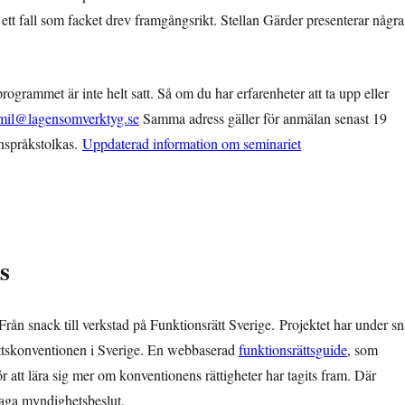
ett fall som facket drev framgångsrikt. Stellan Gärder presenterar några
rammet är inte helt satt. Så om du har erfarenheter att ta upp eller
mil@lagensomverktyg.se
Samma adress gäller för anmälan senast 19
nspråkstolkas.
Uppdaterad information om seminariet
s
n snack till verkstad på Funktionsrätt Sverige. Projektet har under sn
rättskonventionen i Sverige. En webbaserad
funktionsrättsguide
, som
 att lära sig mer om konventionens rättigheter har tagits fram. Där
klaga myndighetsbeslut.