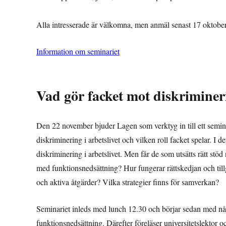
Alla intresserade är välkomna, men anmäl senast 17 oktober
Information om seminariet
Vad gör facket mot diskrimineri
Den 22 november bjuder Lagen som verktyg in till ett se
diskriminering i arbetslivet och vilken roll facket spelar. I d
diskriminering i arbetslivet. Men får de som utsätts rätt stö
med funktionsnedsättning? Hur fungerar rättskedjan och tillg
och aktiva åtgärder? Vilka strategier finns för samverkan?
Seminariet inleds med lunch 12.30 och börjar sedan med nå
funktionsnedsättning. Därefter föreläser universitetslektor 