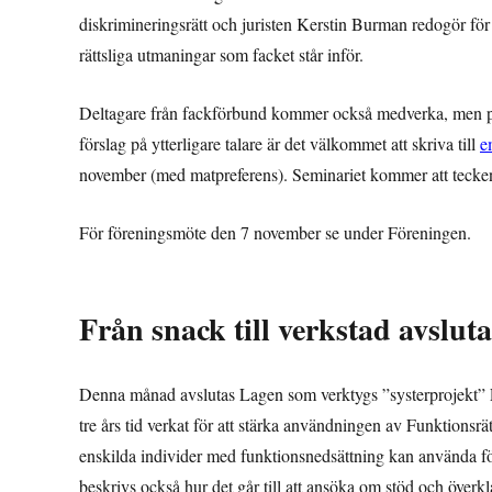
diskrimineringsrätt och juristen Kerstin Burman redogör för 
rättsliga utmaningar som facket står inför.
Deltagare från fackförbund kommer också medverka, men prog
förslag på ytterligare talare är det välkommet att skriva till
e
november (med matpreferens). Seminariet kommer att tecke
För föreningsmöte den 7 november se under Föreningen.
Från snack till verkstad avsluta
Denna månad avslutas Lagen som verktygs ”systerprojekt” Frå
tre års tid verkat för att stärka användningen av Funktions
enskilda individer med funktionsnedsättning kan använda för
beskrivs också hur det går till att ansöka om stöd och över