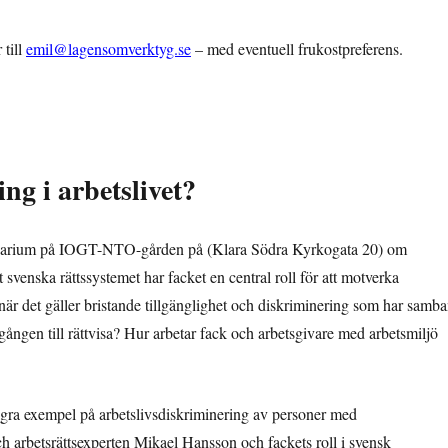
 till
emil@lagensomverktyg.se
– med eventuell frukostpreferens.
ng i arbetslivet?
minarium på IOGT-NTO-gården på (Klara Södra Kyrkogata 20) om
et svenska rättssystemet har facket en central roll för att motverka
d när det gäller bristande tillgänglighet och diskriminering som har samb
ången till rättvisa? Hur arbetar fack och arbetsgivare med arbetsmiljö
gra exempel på arbetslivsdiskriminering av personer med
och arbetsrättsexperten Mikael Hansson och fackets roll i svensk