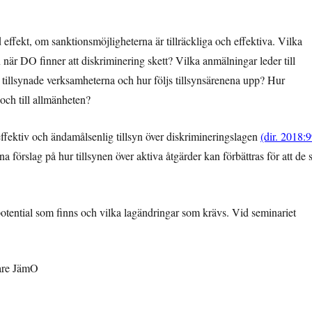
 effekt, om sanktionsmöjligheterna är tillräckliga och effektiva. Vilka
 när DO finner att diskriminering skett? Vilka anmälningar leder till
r tillsynade verksamheterna och hur följs tillsynsärenena upp? Hur
och till allmänheten?
effektiv och ändamålsenlig tillsyn över diskrimineringslagen
(dir. 2018:9
 förslag på hur tillsynen över aktiva åtgärder kan förbättras för att de 
potential som finns och vilka lagändringar som krävs. Vid seminariet
gare JämO