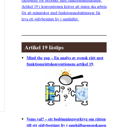
rättigheter för personer med funktionsnedsättning.
Artikel 19 i konventionen kräver att staten ska arbeta
för att människor med funktionsnedsättningar får
leva ett självbestämt liv i samhället.
Artikel 19 lästips
Mind the gap – En analys av svensk rätt mot
funktionsrättskonventionens artikel 19
.
Vems val? – ett bedömningsverktyg om rätten
till ett självbestämt liv i samhällsgemenskapen