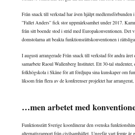
Från snack till verkstad har även hjälpt medlemsförbunden i F
”Fallet Anders” fick stor uppmärksamhet under 2017. Kammar
från sitt boende stod i strid med Europakonventionen. Det va
domstolarna att beakta funktionsrättskonventionen i rättslig
I augusti arrangerade Från snack till verkstad för andra året
samarbete Raoul Wallenberg Institutet. Ett 30-tal studenter
folkhögskola i Skåne för att fördjupa sina kunskaper om fun
liksom från flera av de konferenser projektet har arrangerat,
…men arbetet med konventionen
Funktionsrätt Sverige koordinerar den svenska funktionshin
alternativrapport från civilsamhället. Ungefär vart femte år