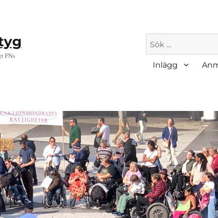
ktyg
Sök
efter:
gt FNs
Inlägg
Anm