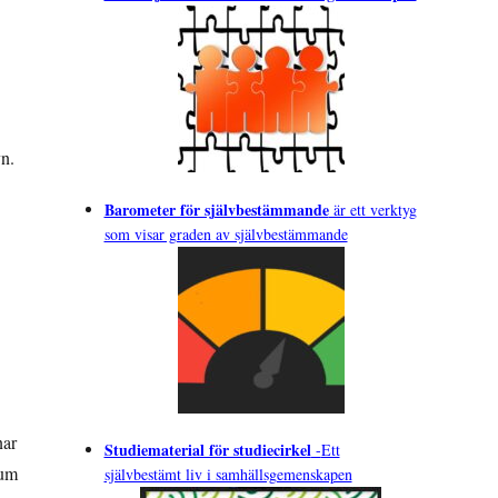
yn.
Barometer för självbestämmande
är ett verktyg
som visar graden av självbestämmande
nar
Studiematerial för studiecirkel
-
Ett
ium
självbestämt liv i samhällsgemenskapen