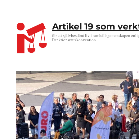
Artikel 19 som ver
för ett självbestämt liv i samhällsgemenskapen enli
Funktionsrättskonvention