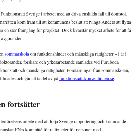
unktionsrätt Sverige i arbetet med att driva enskilda fall till domstol.
rätten kom fram till att kommunens beslut att tvinga Anders att flytta
r en stor framgång för projektet! Dock kvarstår mycket arbete för att få
a avgöranden.
 en
sommarskola
om funktionshinder och mänskliga rättigheter – i år i
, doktorander, forskare och yrkesarbetande samlades vid Furuboda
ktionsrätt och mänskliga rättigheter. Föreläsningar från sommarskolan,
 filmades och går att ta del av på
funktionsrattskonventionen.se
.
 fortsätter
derrörelsens arbete med att följa Sverige rapportering och kommande
 granskar FN:s kommitté för rättigheter för personer med