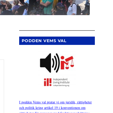
PODDEN VEMS VAL
I podden Vems val pratar vi om juridik, rättigheter
och politik kring artikel 19 i konventionen om