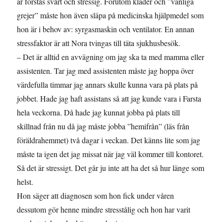
är förstås svårt och stressig. Förutom kläder och ”vanliga
grejer” måste hon även släpa på medicinska hjälpmedel som
hon är i behov av: syrgasmaskin och ventilator. En annan
stressfaktor är att Nora tvingas till täta sjukhusbesök.
– Det är alltid en avvägning om jag ska ta med mamma eller
assistenten. Tar jag med assistenten måste jag hoppa över
värdefulla timmar jag annars skulle kunna vara på plats på
jobbet. Hade jag haft assistans så att jag kunde vara i Farsta
hela veckorna. Då hade jag kunnat jobba på plats till
skillnad från nu då jag måste jobba ”hemifrån” (läs från
föräldrahemmet) två dagar i veckan. Det känns lite som jag
måste ta igen det jag missat när jag väl kommer till kontoret.
Så det är stressigt. Det går ju inte att ha det så hur länge som
helst.
Hon säger att diagnosen som hon fick under våren
dessutom gör henne mindre stresstålig och hon har varit