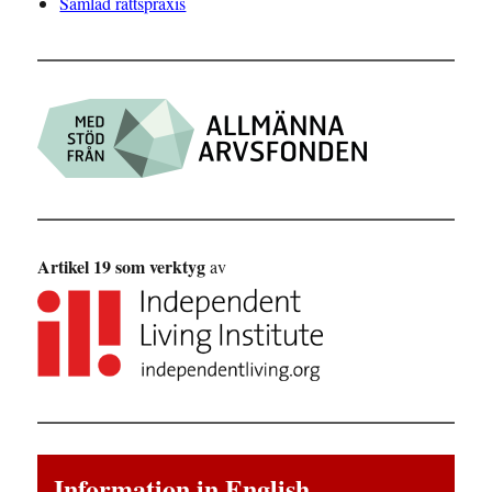
Samlad rättspraxis
Artikel 19 som verktyg
av
Information in English