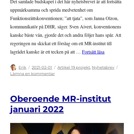
Det samlade budskapet i det här nyhetsbrevet är att fortsätta
uppmärksamma och sprida medvetenhet om
Funktionsrättskonventionen; ”att tjata”, som Janna Olzon,
kommunikatör på DHR, säger. Sven Aivert, konventionens
kanske bäste vän, gjorde det och andra följer hans spår. Att
regeringen nu skickat ett förslag om ett MR-institut till
”NYHETSBREV: j
lagrådet kanske är ett tecken på att …
Fortsätt läsa
Författare
Publicerat
Kategorier
Erik
2021-02-01
Artikel 19 projekt
,
Nyhetsbrev
den
till
Lämna en kommentar
NYHETSBREV:
januari
2021
Oberoende MR-institut
–
Ett
januari 2022
viktigt
steg
mot
ett