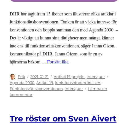
DHR har tagit fram 13 ikoner som illustrerar olika artiklar i
funktionsrättskonventionen. Tanken är att väcka intresse för
konventionen och koppla samman den med Agenda 2030. –
Det är viktigt att kunna sina rättigheter men många känner
inte ens till funktionsrättskonventionen, säger Janna Olzon,
kommunikatör på DHR. Janna Olzon, som är en av
”Ikoner för att väcka intresse fö
hjärnorna bakom …
Fortsätt läsa
Författare
Publicerat
Kategorier
Etiketter
Erik
2021-01-21
Artikel 19 projekt
,
Intervjuer
den
Agenda 2030
,
Artikel 19
,
funktionshinderrörelsen
,
Funktionsrättskonventionen
,
intervjuer
Lämna en
till
kommentar
Ikoner
för
att
Tre röster om Sven Aivert
väcka
intresse