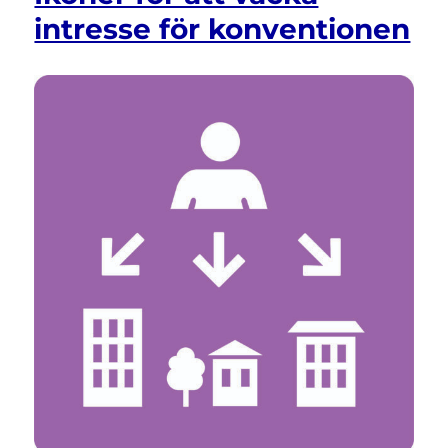
och
intresse för konventionen
Covid-
19