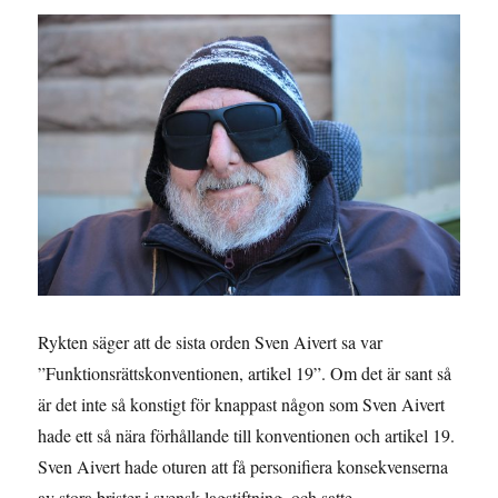
för
konventionen
Rykten säger att de sista orden Sven Aivert sa var
”Funktionsrättskonventionen, artikel 19”. Om det är sant så
är det inte så konstigt för knappast någon som Sven Aivert
hade ett så nära förhållande till konventionen och artikel 19.
Sven Aivert hade oturen att få personifiera konsekvenserna
av stora brister i svensk lagstiftning, och satte …