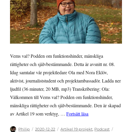
Vems val? Podden om funktionshinder, mänskliga
rättigheter och självbestämmande. Detta är avsnitt nr. 08.
Idag samtalar vår projektledare Ola med Nora Eklöv,
aktivist, journaliststudent och projektambassadör. Ladda ner
ljudfil (36 minuter, 20 MB, mp3) Transkribering: Ola:
Välkommen till Vems val? Podden om funktionshinder,
mänskliga rättigheter och självbestämmande. Den är skapad
”Vems val 08, Podcast 
av Artikel 19 som verktyg, …
Fortsätt läsa
Författare
Publicerat
Kategorier
Philip
2020-12-22
Artikel 19 projekt
,
Podcast