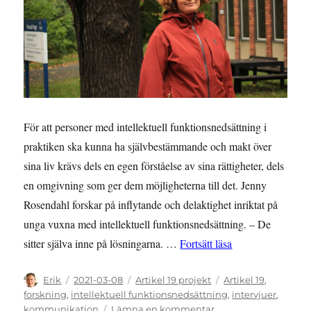
För att personer med intellektuell funktionsnedsättning i
praktiken ska kunna ha självbestämmande och makt över
sina liv krävs dels en egen förståelse av sina rättigheter, dels
en omgivning som ger dem möjligheterna till det. Jenny
Rosendahl forskar på inflytande och delaktighet inriktat på
unga vuxna med intellektuell funktionsnedsättning. – De
””Vi och dom and
sitter själva inne på lösningarna. …
Fortsätt läsa
Författare
Publicerat
Kategorier
Etiketter
Erik
2021-03-08
Artikel 19 projekt
Artikel 19
,
den
forskning
,
intellektuell funktionsnedsättning
,
intervjuer
,
till
kommunikation
Lämna en kommentar