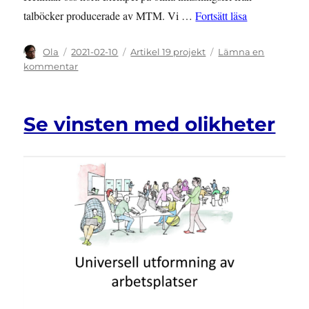
”Dokumentär o
talböcker producerade av MTM. Vi …
Fortsätt läsa
Författare
Publicerat
Kategorier
Ola
2021-02-10
Artikel 19 projekt
Lämna en
den
till
kommentar
Dokumentär
om
brister
Se vinsten med olikheter
hos
Myndigheten
för
tillgängliga
medier
nominerad
till
Tempo
Dokumentärfestival