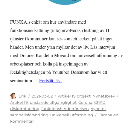
FUNKA.s enkät om hur användare med
funktionsnedsättning (inte) involveras i testning av IT-
tjänster i kommuner kan ses som ett tecken på att inget
händer. Men under ytan myllrar det av liv. Läs intervjun
med Dolores Kandelin Mogard om universell utformning av
arbetsplatser och kolla på inspelningen av
Delaktighetsdagen på Youtube! Dessutom har vi ett
”NYHETSBREV: februari 2021 – Se vin
seminarium …
Fortsätt läsa
Författare
Publicerat
Kategorier
Etikett
Erik
2021-03-02
Artikel 19 projekt
,
Nyhetsbrev
den
Artikel 19
,
bristande tillgänglighet
,
Corona
,
CRPD
,
diskriminering
,
funktionshinderrörelsen
,
nyheter
,
samhällsförändring
,
universell utformning
Lämna en
till
kommentar
NYHETSBREV:
februari