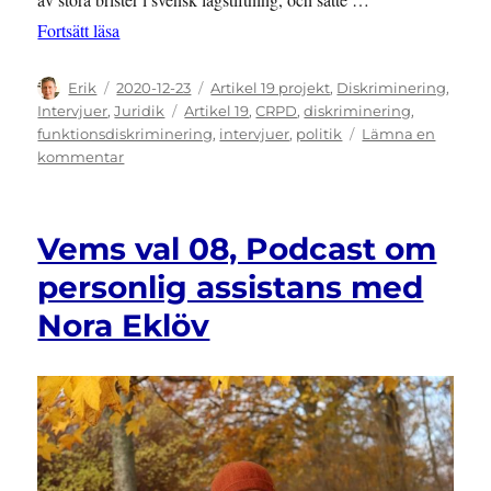
”Tre röster om Sven Aivert”
Fortsätt läsa
Författare
Publicerat
Kategorier
Erik
2020-12-23
Artikel 19 projekt
,
Diskriminering
,
den
Etiketter
Intervjuer
,
Juridik
Artikel 19
,
CRPD
,
diskriminering
,
funktionsdiskriminering
,
intervjuer
,
politik
Lämna en
till
kommentar
Tre
röster
om
Vems val 08, Podcast om
Sven
Aivert
personlig assistans med
Nora Eklöv