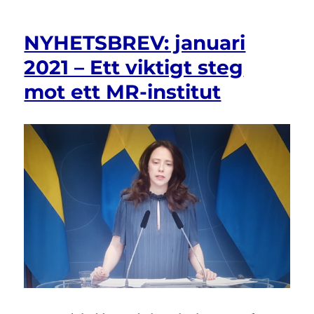
vinsten
med
NYHETSBREV: januari
olikheter
2021 – Ett viktigt steg
mot ett MR-institut