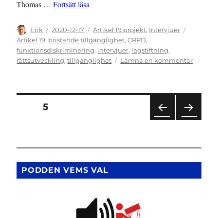
”Assistans på nåder”
Thomas …
Fortsätt läsa
Författare
Publicerat
Kategorier
Etiketter
Erik
2020-12-17
Artikel 19 projekt
,
Intervjuer
den
Artikel 19
,
bristande tillgänglighet
,
CRPD
,
funktionsdiskriminering
,
intervjuer
,
lagstiftning
,
till
rättsutveckling
,
tillgänglighet
Lämna en kommentar
Assistan
på
nåder
Sidnumrering
SIDA
5
FÖR
NÄS
för
EGÅ
TA
END
SIDA
inlägg
E
SIDA
PODDEN VEMS VAL