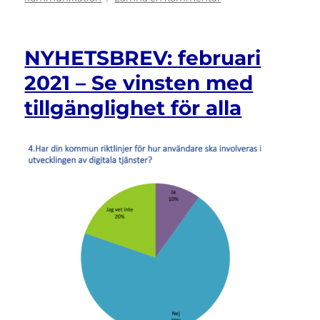
”Vi
och
dom
NYHETSBREV: februari
andra”
2021 – Se vinsten med
tillgänglighet för alla