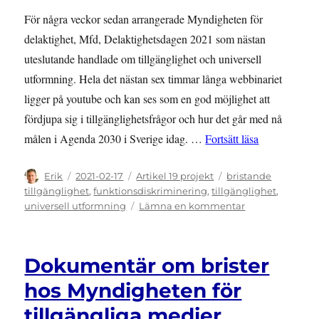
För några veckor sedan arrangerade Myndigheten för
delaktighet, Mfd, Delaktighetsdagen 2021 som nästan
uteslutande handlade om tillgänglighet och universell
utformning. Hela det nästan sex timmar långa webbinariet
ligger på youtube och kan ses som en god möjlighet att
fördjupa sig i tillgänglighetsfrågor och hur det går med nå
”Universell 
målen i Agenda 2030 i Sverige idag. …
Fortsätt läsa
Författare
Publicerat
Kategorier
Etiketter
Erik
2021-02-17
Artikel 19 projekt
bristande
den
tillgänglighet
,
funktionsdiskriminering
,
tillgänglighet
,
till
universell utformning
Lämna en kommentar
Universell
utformning
och
Dokumentär om brister
Agenda
2030
hos Myndigheten för
på
tillgängliga medier
delaktighetsda