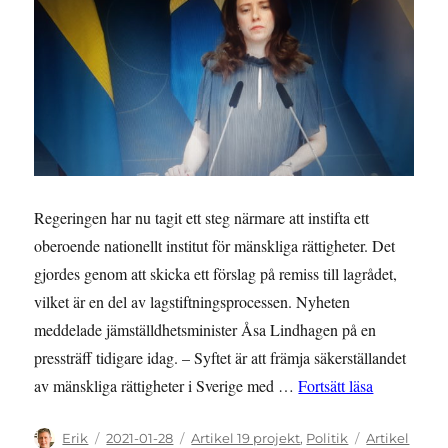
MR-
institut
Regeringen har nu tagit ett steg närmare att instifta ett
oberoende nationellt institut för mänskliga rättigheter. Det
gjordes genom att skicka ett förslag på remiss till lagrådet,
vilket är en del av lagstiftningsprocessen. Nyheten
meddelade jämställdhetsminister Åsa Lindhagen på en
pressträff tidigare idag. – Syftet är att främja säkerställandet
”Oberoende 
av mänskliga rättigheter i Sverige med …
Fortsätt läsa
Författare
Publicerat
Kategorier
Etiketter
Erik
2021-01-28
Artikel 19 projekt
,
Politik
Artikel