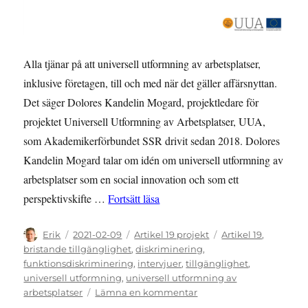
Alla tjänar på att universell utformning av arbetsplatser,
inklusive företagen, till och med när det gäller affärsnyttan.
Det säger Dolores Kandelin Mogard, projektledare för
projektet Universell Utformning av Arbetsplatser, UUA,
som Akademikerförbundet SSR drivit sedan 2018. Dolores
Kandelin Mogard talar om idén om universell utformning av
arbetsplatser som en social innovation och som ett
”Se vinsten med olikheter”
perspektivskifte …
Fortsätt läsa
Författare
Publicerat
Kategorier
Etiketter
Erik
2021-02-09
Artikel 19 projekt
Artikel 19
,
den
bristande tillgänglighet
,
diskriminering
,
funktionsdiskriminering
,
intervjuer
,
tillgänglighet
,
universell utformning
,
universell utformning av
till
arbetsplatser
Lämna en kommentar
Se