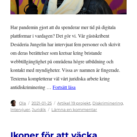
Har pandemin gjort att du spenderar mer tid på digitala
plattformar i vardagen? Det gör vi. Vår gästskribent
Desideria Jungelin har intervjuat fem personer och skrivit
om deras berättelser som kretsar kring bristande
webbtillgänglighet på områdena högre utbildning och
kontakt med myndigheter. Vissa av namnen är fingerade.
Texterna kompletterar väl vårt juridiska arbete kring
”Fem röster om webbtillgängli
antidiskriminering …
Fortsätt läsa
Författare
Publicerat
Kategorier
Ola
2021-01-25
Artikel 19 projekt
,
Diskriminering
,
den
till
Intervjuer
,
Juridik
Lämna en kommentar
Fem
röster
om
Ikoner för att väcka
webbtillgänglighet