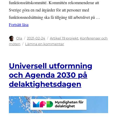
funktionsrättskommitté. Kommittén rekommenderar att
Sverige göra en rad åtgärder för att personer med
funktionsnedsättning ska få tillgång till arbetslivet på …
”SEMINARIUM: Tolktjänst och Independent Living
Fortsätt läsa
Författare
Publicerat
Kategorier
Ola
2021-02-24
Artikel 19 projekt
,
Konferenser och
den
till
möten
Lämna en kommentar
SEMINARIUM:
Tolktjänst
och
Universell utformning
Independent
Living
och Agenda 2030 på
delaktighetsdagen