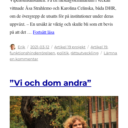
vittnade Åsa Strahlemo och Karolina Celinska, båda DHR,
om de övergrepp de utsatts för på institutioner under deras
uppväxt. – En ursäkt är viktig och skulle bli som ett bevis
”Rörelsen kräver ursäkt för institutionern
på att det …
Fortsätt läsa
Författare
Publicerat
Kategorier
Etiketter
Erik
2021-03-12
Artikel 19 projekt
Artikel 19
,
den
funktionshinderrörelsen
,
politik
,
rättsutveckling
Lämna
till
en kommentar
Rörelsen
kräver
ursäkt
”Vi och dom andra”
för
institutionerna