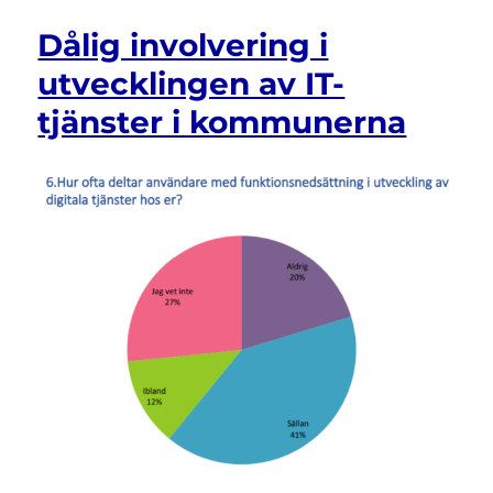
2021
Dålig involvering i
–
Se
utvecklingen av IT-
vinsten
tjänster i kommunerna
med
tillgänglighet
för
alla