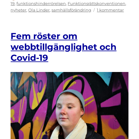
den
19
,
funktionshinderrörelsen
,
Funktionsrättskonventionen
,
till
nyheter
,
Ola Linder
,
samhällsförändring
1 kommentar
Obero
MR-
institut
Fem röster om
januari
2022
webbtillgänglighet och
Covid-19