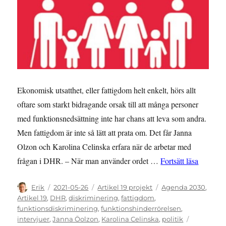
Ekonomisk utsatthet, eller fattigdom helt enkelt, hörs allt
oftare som starkt bidragande orsak till att många personer
med funktionsnedsättning inte har chans att leva som andra.
Men fattigdom är inte så lätt att prata om. Det får Janna
Olzon och Karolina Celinska erfara när de arbetar med
”Omedve
frågan i DHR. – När man använder ordet …
Fortsätt läsa
Författare
Publicerat
Kategorier
Etiketter
Erik
2021-05-26
Artikel 19 projekt
Agenda 2030
,
den
Artikel 19
,
DHR
,
diskriminering
,
fattigdom
,
funktionsdiskriminering
,
funktionshinderrörelsen
,
intervjuer
,
Janna Öolzon
,
Karolina Celinska
,
politik