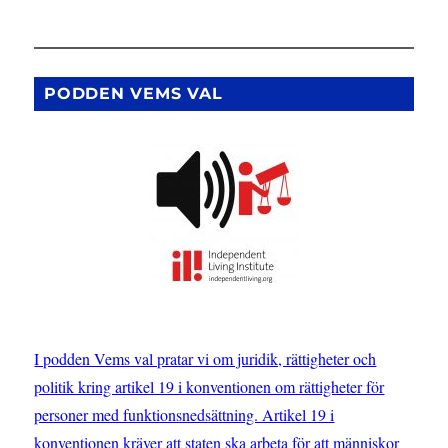
Ikoner
för
att
väcka
intresse
PODDEN VEMS VAL
för
konventionen
I podden Vems val pratar vi om juridik, rättigheter och
politik kring artikel 19 i konventionen om rättigheter för
personer med funktionsnedsättning. Artikel 19 i
konventionen kräver att staten ska arbeta för att människor