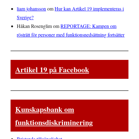
liam johansson
om
Hur kan Artikel 19 implementeras i
Sverige?
Håkan Rosenglim
om
REPORTAGE: Kampen om
rösträtt för personer med funktionsnedsättning fortsätter
Artikel 19 på Facebook
Kunskapsbank om
funktionsdiskriminering
Bristande tillgänglighet