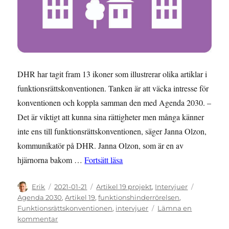
DHR har tagit fram 13 ikoner som illustrerar olika artiklar i
funktionsrättskonventionen. Tanken är att väcka intresse för
konventionen och koppla samman den med Agenda 2030. –
Det är viktigt att kunna sina rättigheter men många känner
inte ens till funktionsrättskonventionen, säger Janna Olzon,
kommunikatör på DHR. Janna Olzon, som är en av
”Ikoner för att väcka intresse fö
hjärnorna bakom …
Fortsätt läsa
Författare
Publicerat
Kategorier
Etiketter
Erik
2021-01-21
Artikel 19 projekt
,
Intervjuer
den
Agenda 2030
,
Artikel 19
,
funktionshinderrörelsen
,
Funktionsrättskonventionen
,
intervjuer
Lämna en
till
kommentar