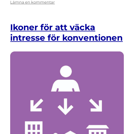
till
Lämna en kommentar
Omedvetenhet
om
fattigdom
Ikoner för att väcka
intresse för konventionen