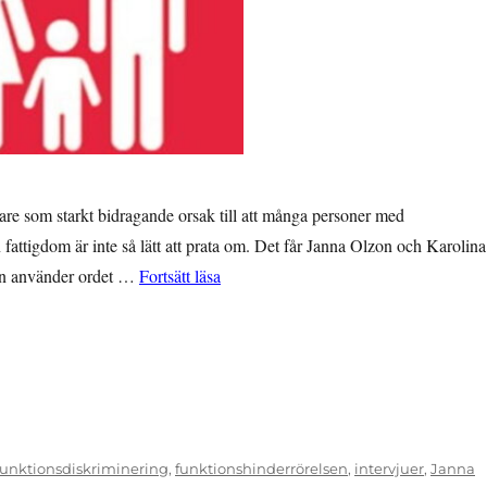
ftare som starkt bidragande orsak till att många personer med
fattigdom är inte så lätt att prata om. Det får Janna Olzon och Karolina
”Omedvetenhet om fattigdom”
man använder ordet …
Fortsätt läsa
funktionsdiskriminering
,
funktionshinderrörelsen
,
intervjuer
,
Janna