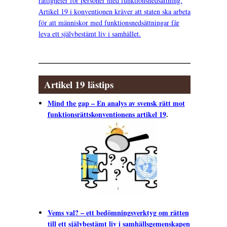
rättigheter för personer med funktionsnedsättning.
Artikel 19 i konventionen kräver att staten ska arbeta
för att människor med funktionsnedsättningar får
leva ett självbestämt liv i samhället.
Artikel 19 lästips
Mind the gap – En analys av svensk rätt mot
funktionsrättskonventionens artikel 19
.
Vems val? – ett bedömningsverktyg om rätten
till ett självbestämt liv i samhällsgemenskapen