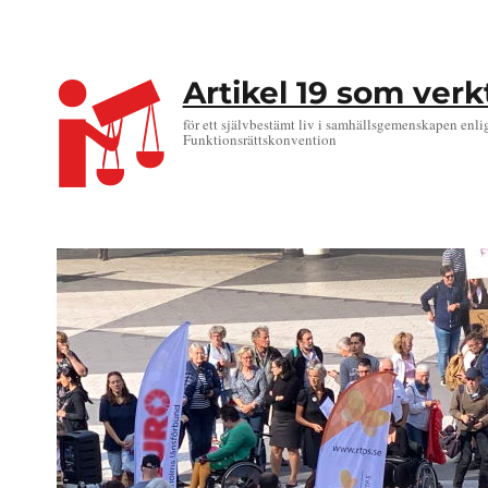
Artikel 19 som ver
för ett självbestämt liv i samhällsgemenskapen enli
Funktionsrättskonvention