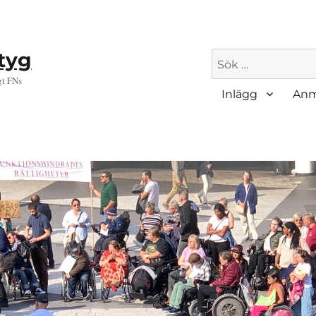
ktyg
Sök
efter:
gt FNs
Inlägg
Anm