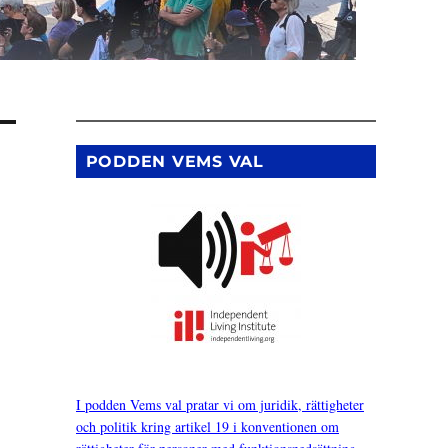
PODDEN VEMS VAL
I podden Vems val pratar vi om juridik, rättigheter
och politik kring artikel 19 i konventionen om