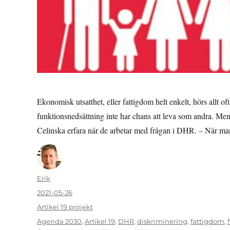
Ekonomisk utsatthet, eller fattigdom helt enkelt, hörs allt o
funktionsnedsättning inte har chans att leva som andra. Men 
Celinska erfara när de arbetar med frågan i DHR. – När 
Författare
Erik
Publicerat
2021-05-26
den
Kategorier
Artikel 19 projekt
Etiketter
Agenda 2030
,
Artikel 19
,
DHR
,
diskriminering
,
fattigdom
,