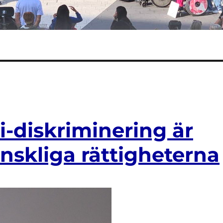
-diskriminering är
änskliga rättigheterna