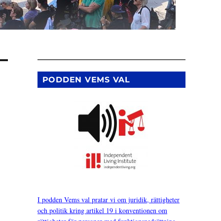
PODDEN VEMS VAL
I podden Vems val pratar vi om juridik, rättigheter
och politik kring artikel 19 i konventionen om