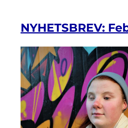
diskriminering
är
centralt
för
NYHETSBREV: Febr
de
mänskliga
rättigheterna