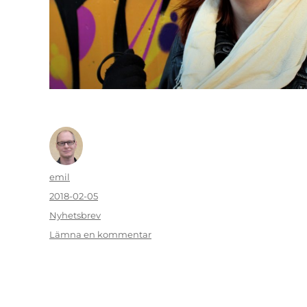
Författare
emil
Publicerat
2018-02-05
den
Kategorier
Nyhetsbrev
till
Lämna en kommentar
NYHETSBREV:
Februari
2018