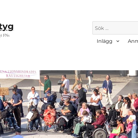
ktyg
Sök
efter:
gt FNs
Inlägg
Anm