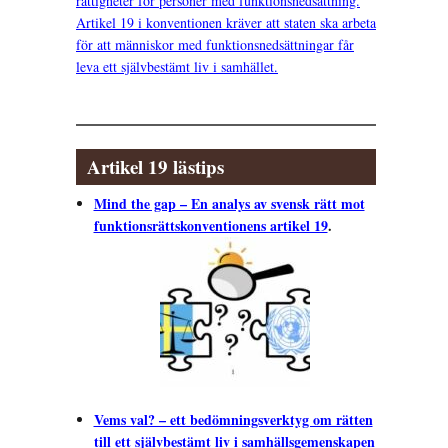
rättigheter för personer med funktionsnedsättning.
Artikel 19 i konventionen kräver att staten ska arbeta
för att människor med funktionsnedsättningar får
leva ett självbestämt liv i samhället.
Artikel 19 lästips
Mind the gap – En analys av svensk rätt mot
funktionsrättskonventionens artikel 19
.
Vems val? – ett bedömningsverktyg om rätten
till ett självbestämt liv i samhällsgemenskapen