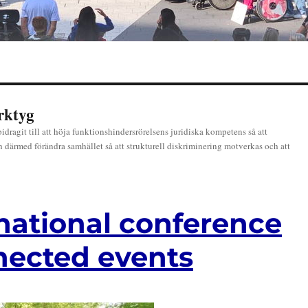
rktyg
ragit till att höja funktionshindersrörelsens juridiska kompetens så att
och därmed förändra samhället så att strukturell diskriminering motverkas och att
national conference
nected events