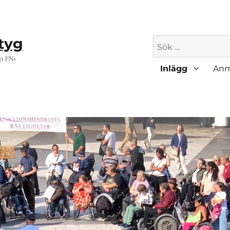
ktyg
Sök
efter:
gt FNs
Inlägg
Anm