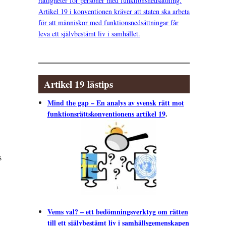
rättigheter för personer med funktionsnedsättning.
Artikel 19 i konventionen kräver att staten ska arbeta
för att människor med funktionsnedsättningar får
leva ett självbestämt liv i samhället.
Artikel 19 lästips
Mind the gap – En analys av svensk rätt mot
funktionsrättskonventionens artikel 19
.
s
Vems val? – ett bedömningsverktyg om rätten
till ett självbestämt liv i samhällsgemenskapen