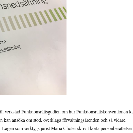
till verkstad Funktionsrättsgudien om hur Funktionsrättskonventionen k
an kan ansöka om stöd, överklaga förvaltningsärenden och så vidare.
ar Lagen som verktygs jurist Maria Chöler skrivit korta personberättelser