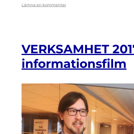
till
Lämna en kommentar
AKTIVITETER
2018
VERKSAMHET 201
informationsfilm