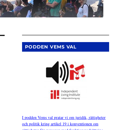
PODDEN VEMS VAL
I podden Vems val pratar vi om juridik, rättigheter
och politik kring artikel 19 i konventionen om