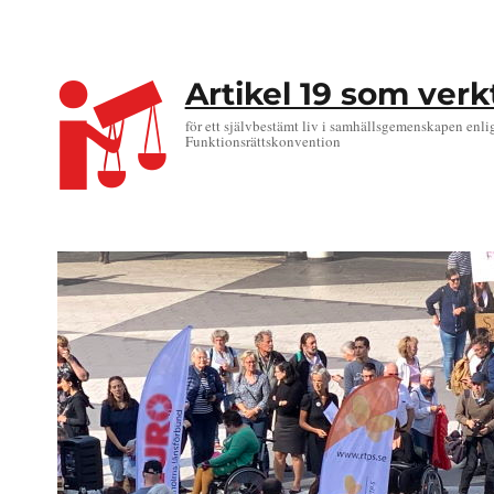
Artikel 19 som ver
för ett självbestämt liv i samhällsgemenskapen enli
Funktionsrättskonvention