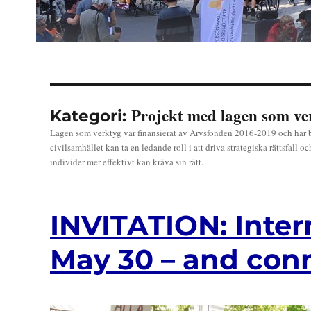
Projekt med lagen som ve
Kategori:
Lagen som verktyg var finansierat av Arvsfonden 2016-2019 och har bid
civilsamhället kan ta en ledande roll i att driva strategiska rättsfall 
individer mer effektivt kan kräva sin rätt.
INVITATION: Inter
May 30 – and con