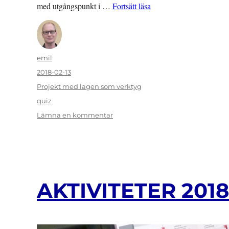
”QUIZ: Konventionstest
med utgångspunkt i …
Fortsätt läsa
Författare
emil
Publicerat
2018-02-13
den
Kategorier
Projekt med lagen som verktyg
Etiketter
quiz
till
Lämna en kommentar
QUIZ:
Konventionstestet
AKTIVITETER 2018