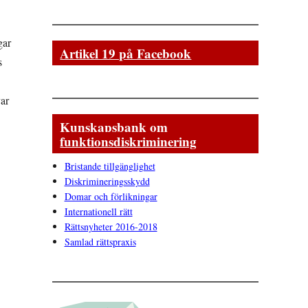
gar
Artikel 19 på Facebook
s
ar
Kunskapsbank om
funktionsdiskriminering
Bristande tillgänglighet
Diskrimineringsskydd
Domar och förlikningar
Internationell rätt
Rättsnyheter 2016-2018
Samlad rättspraxis