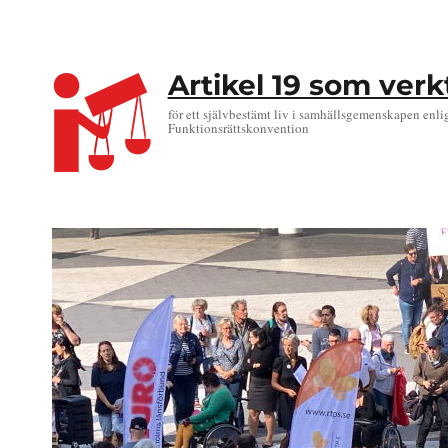
Artikel 19 som ver
för ett självbestämt liv i samhällsgemenskapen enli
Funktionsrättskonvention