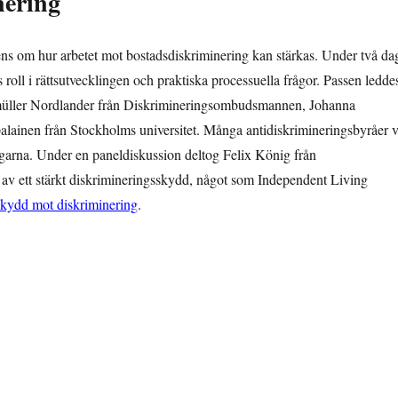
nering
rens om hur arbetet mot bostadsdiskriminering kan stärkas. Under två da
s roll i rättsutvecklingen och praktiska processuella frågor. Passen ledde
nmüller Nordlander från Diskrimineringsombudsmannen, Johanna
ainen från Stockholms universitet. Många antidiskrimineringsbyråer v
agarna. Under en paneldiskussion deltog Felix König från
av ett stärkt diskrimineringsskydd, något som Independent Living
skydd mot diskriminering
.