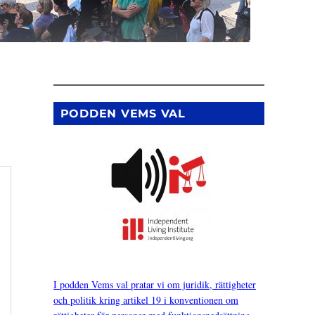
PODDEN VEMS VAL
I podden Vems val pratar vi om juridik, rättigheter
och politik kring artikel 19 i konventionen om