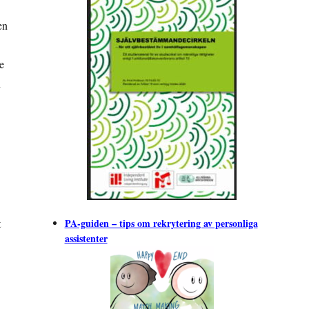
en
e
n
PA-guiden – tips om rekrytering av personliga
t
assistenter