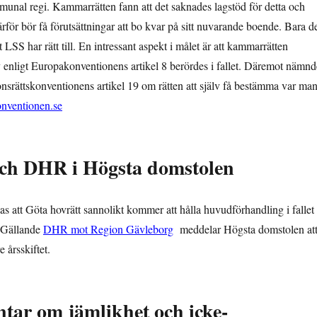
unal regi. Kammarrätten fann att det saknades lagstöd för detta och
därför bör få förutsättningar att bo kvar på sitt nuvarande boende. Bara d
LSS har rätt till. En intressant aspekt i målet är att kammarrätten
liv enligt Europakonventionens artikel 8 berördes i fallet. Däremot nämnd
nsrättskonventionens artikel 19 om rätten att själv få bestämma var ma
nventionen.se
ch DHR i Högsta domstolen
 att Göta hovrätt sannolikt kommer att hålla huvudförhandling i fallet
. Gällande
DHR mot Region Gävleborg
meddelar Högsta domstolen at
 årsskiftet.
ar om jämlikhet och icke-