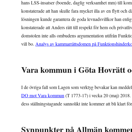
hans LSS-insatser (boende, daglig verksamhet mm) till komm
konstaterade att han skulle fara mycket illa av en flytt och 
lösningen kunde garantera de goda levnadsvillkor han enligt 
konstaterade att Anders rätt till respekt för hem och privat
domstolen inte alls ombudens argumentation utifrån Funktio
vill bo.
Analys av kammarrättsdomen på Funktionshinderko
Vara kommun i Göta Hovrätt o
I de övriga fall som Lagen som verktyg bevakar kan meddelas
DO mot Vara kommun
(T 1773-17) i vecka 20 (maj) 2018
dess ställningstagande sannolikt inte kommer att bli klart före
Synpunkter på Allmän komment