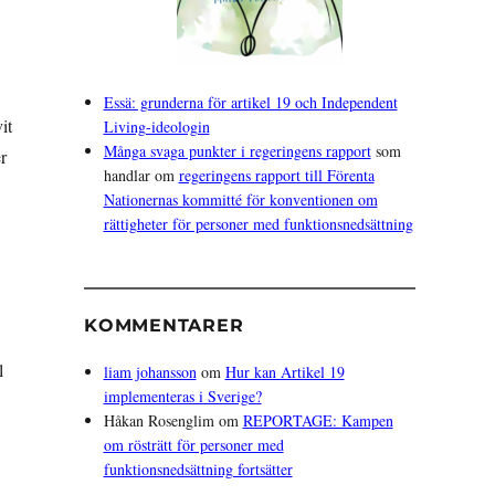
Essä: grunderna för artikel 19 och Independent
it
Living-ideologin
Många svaga punkter i regeringens rapport
som
r
handlar om
regeringens rapport till Förenta
Nationernas kommitté för konventionen om
rättigheter för personer med funktionsnedsättning
KOMMENTARER
l
liam johansson
om
Hur kan Artikel 19
implementeras i Sverige?
Håkan Rosenglim
om
REPORTAGE: Kampen
om rösträtt för personer med
funktionsnedsättning fortsätter