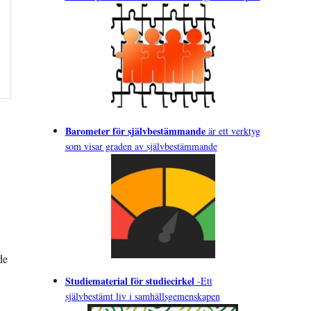
Barometer för självbestämmande
är ett verktyg
som visar graden av självbestämmande
de
Studiematerial för studiecirkel
-
Ett
självbestämt liv i samhällsgemenskapen