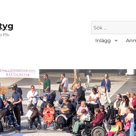
ktyg
Sök
efter:
gt FNs
Inlägg
Anm