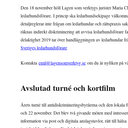
Den 18 november höll Lagen som verktygs jurister Maria Ch
ledarhundsförare. I princip ska ledarhundsekipage välkomnas
detaljreglerar inte frågan om ledarhundar och rättspraxis sak
räknas indirekt diskriminering att avvisa ledarhundsförar
delaktighet 2019 tar över handläggningen av ledarhundar f
Sveriges ledarhundsförare
Kontakta
emil@lagensomverktyg.se
om du är nyfiken på vå
Avslutad turné och kortfilm
Årets turné till antidiskrimineringsbyråerna och den lokal
och 22 november. Det blev två givande möten med intresserad
information via post och digitala anslagstavlor, rätt till hä