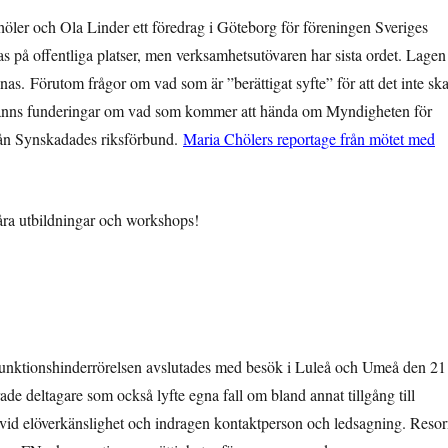
öler och Ola Linder ett föredrag i Göteborg för föreningen Sveriges
 på offentliga platser, men verksamhetsutövaren har sista ordet. Lagen
nas. Förutom frågor om vad som är ”berättigat syfte” för att det inte sk
e fanns funderingar om vad som kommer att hända om Myndigheten för
rån Synskadades riksförbund.
Maria Chölers reportage från mötet med
ra utbildningar och workshops!
a funktionshinderrörelsen avslutades med besök i Luleå och Umeå den 21
e deltagare som också lyfte egna fall om bland annat tillgång till
lsa vid elöverkänslighet och indragen kontaktperson och ledsagning. Reso