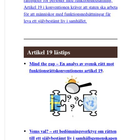
rättigheter för personer med funktionsnedsättning.
Artikel 19 i konventionen kräver att staten ska arbeta
för att människor med funktionsnedsättningar får
leva ett självbestämt liv i samhället.
Artikel 19 lästips
Mind the gap – En analys av svensk rätt mot
funktionsrättskonventionens artikel 19
.
Vems val? – ett bedömningsverktyg om rätten
till ett självbestämt liv i samhällsgemenskapen