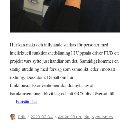
Hur kan makt och inflytande stärkas för personer med
intellektuell funktionsnedsättning? I Uppsala driver FUB ett
projekt vars syfte just handlar om det. Samtidigt kommer en
statlig utredning med förslag som sannolikt leder i motsatt
riktning. Dessutom: Debatt om hur
funktionsrättskonventionen ska dra nytta av att
barnkonventionen blivit lag och att GC5 blivit översatt till
”NYHETSBREV: Februari 2020 – Vägen mot själv
…
Fortsätt läsa
Författare
Publicerat
Kategorier
Erik
2020-03-04
Artikel 19 projekt
,
Nyhetsbrev
den