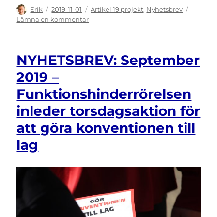
Författare
Publicerat
Kategorier
Erik
2019-11-01
Artikel 19 projekt
,
Nyhetsbrev
den
till
Lämna en kommentar
NYHETSBREV:
Oktober
2019
NYHETSBREV: September
–
Ett
2019 –
liv
Funktionshinderrörelsen
utanför
rättigheterna
inleder torsdagsaktion för
i
svensk
att göra konventionen till
lagstiftning
lag