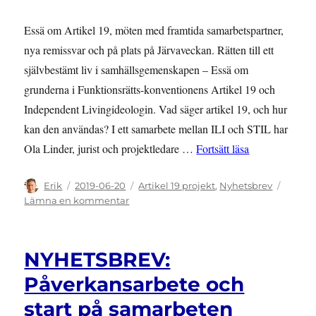
det
ut
Essä om Artikel 19, möten med framtida samarbetspartner,
i
nya remissvar och på plats på Järvaveckan. Rätten till ett
Sverige
med
självbestämt liv i samhällsgemenskapen – Essä om
rätten
grunderna i Funktionsrätts-konventionens Artikel 19 och
till
Independent Livingideologin. Vad säger artikel 19, och hur
ett
självbestämt
kan den användas? I ett samarbete mellan ILI och STIL har
liv?
”NYHETSBREV: 
Ola Linder, jurist och projektledare …
Fortsätt läsa
Författare
Publicerat
Kategorier
Erik
2019-06-20
Artikel 19 projekt
,
Nyhetsbrev
den
till
Lämna en kommentar
NYHETSBREV:
Juni
2019
NYHETSBREV:
–
Förståelsen
Påverkansarbete och
av
start på samarbeten
Artikel