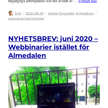
”NYHET
tillgängliga arbetsplatser och fler avsnitt av …
Fortsätt läsa
Författare
Publicerat
Kategorier
Erik
2020-09-30
Artikel 19 projekt
,
Nyhetsbrev
den
till
Lämna en kommentar
NYHETSBREV:
september
2020
NYHETSBREV: juni 2020 –
–
FN
Webbinarier istället för
underkänner
Almedalen
svensk
rätt