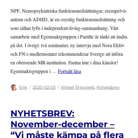
NPF, Neuropsykiatriska funktionsnedsättningar, exempelvis
autism och ADHD, är en osynlig funktionsnedsättning och
som sällan lyfts i independent-living-sammanhang. Vårt
samarbete med Egenmaktgruppen i Partille är tänkt att ändra
på det. I övrigt: två seminarier, ny intervju med Nora Eklöv
och FN:s medlemsstater rekommenderar Sverige att införa
en oberoende MR-institution. Fastna inte i dina känslor!
”NYHETSBREV: Januari 2020 
Egenmaktsgruppen i …
Fortsätt läsa
Författare
Publicerat
Kategorier
Erik
2020-02-03
Artikel 19 projekt
,
Nyhetsbrev
den
NYHETSBREV:
November-december –
“Vi måste kämpa på flera