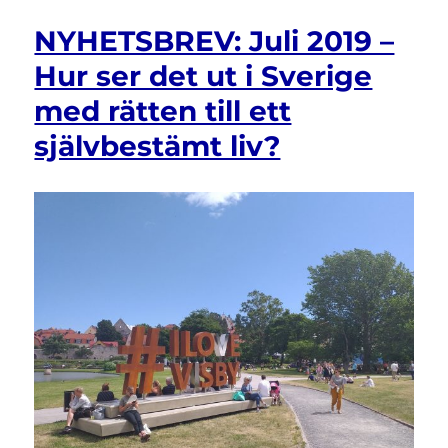
2019
NYHETSBREV: Juli 2019 –
–
Funktionshinderrörelsen
Hur ser det ut i Sverige
inleder
med rätten till ett
torsdagsaktion
för
självbestämt liv?
att
göra
konventionen
till
lag