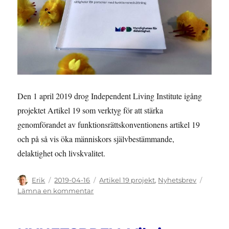
Den 1 april 2019 drog Independent Living Institute igång
projektet Artikel 19 som verktyg för att stärka
genomförandet av funktionsrättskonventionens artikel 19
och på så vis öka människors självbestämmande,
delaktighet och livskvalitet.
Författare
Publicerat
Kategorier
Erik
2019-04-16
Artikel 19 projekt
,
Nyhetsbrev
den
till
Lämna en kommentar
NYHETSBREV:
Nu
startar