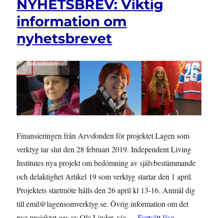
NYHETSBREV: Viktig
Artikel
19
information om
som
nyhetsbrevet
verktyg
Finansieringen från Arvsfonden för projektet Lagen som
verktyg tar slut den 28 februari 2019. Independent Living
Institutes nya projekt om bedömning av självbestämmande
och delaktighet Artikel 19 som verktyg startar den 1 april.
Projektets startmöte hålls den 26 april kl 13-16. Anmäl dig
till emil@lagensomverktyg.se. Övrig information om det
”NYHETSBREV:
nya projektet ges av Ola Linder, via …
Fortsätt läsa