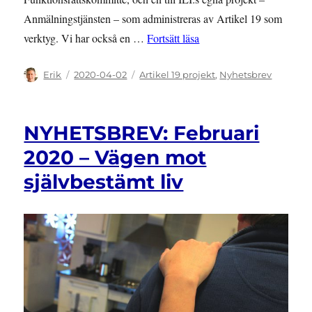
Anmälningstjänsten – som administreras av Artikel 19 som
”NYHETSBREV: Mars 202
verktyg. Vi har också en …
Fortsätt läsa
Författare
Publicerat
Kategorier
Erik
2020-04-02
Artikel 19 projekt
,
Nyhetsbrev
den
NYHETSBREV: Februari
2020 – Vägen mot
självbestämt liv