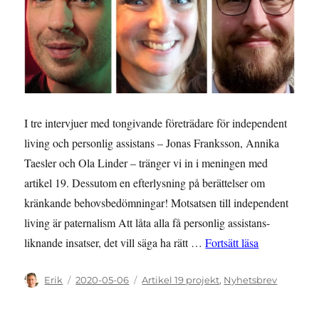
I tre intervjuer med tongivande företrädare för independent
living och personlig assistans – Jonas Franksson, Annika
Taesler och Ola Linder – tränger vi in i meningen med
artikel 19. Dessutom en efterlysning på berättelser om
kränkande behovsbedömningar! Motsatsen till independent
living är paternalism Att låta alla få personlig assistans-
”NYHETSBREV:
liknande insatser, det vill säga ha rätt …
Fortsätt läsa
Författare
Publicerat
Kategorier
Erik
2020-05-06
Artikel 19 projekt
,
Nyhetsbrev
den