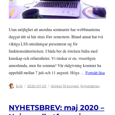
Utan möjlighet att anordna seminarier har webbinarierna
duggat tätt så här strax före semestern. Bland annat har två
viktiga LSS-utredningar presenterat sig för
funktionsrättsrörelsen. I båda ber de rörelsen bidra med
kunskap och erfarenheter. Vi önskar er en, visserligen
annorlunda, men fin sommar! Vår rådgivning kommer ha
”NYHE
uppehåll mellan 7 juli och 11 augusti. Höga …
Fortsätt läsa
Författare
Publicerat
Kategorier
Erik
2020-07-03
Artikel 19 projekt
,
Nyhetsbrev
den
NYHETSBREV: maj 2020 –