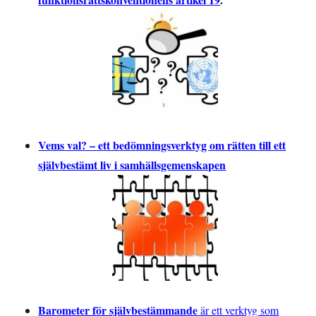
Vems val? – ett bedömningsverktyg om rätten till ett
självbestämt liv i samhällsgemenskapen
Barometer för självbestämmande
är ett verktyg som