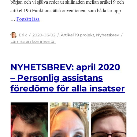
början och vi själva reder ut skillnaden mellan artikel 9 och
artikel 19 i Funktionsrättskonventionen, som båda tar upp
”NYHETSBREV: maj 2020 – Universell utformning –
…
Fortsätt läsa
Författare
Publicerat
Kategorier
Erik
2020-06-02
Artikel 19 projekt
,
Nyhetsbrev
den
till
Lämna en kommentar
NYHETSBREV:
maj
2020
NYHETSBREV: april 2020
–
Universell
– Personlig assistans
utformning
föredöme för alla insatser
–
tillgänglighet
för
alla