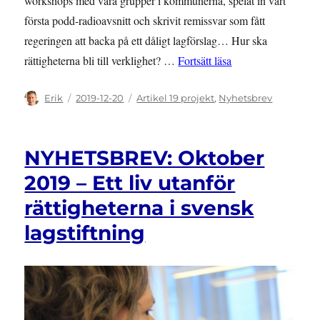
workshops med våra grupper i kommunerna, spelat in vårt
första podd-radioavsnitt och skrivit remissvar som fått
regeringen att backa på ett dåligt lagförslag… Hur ska
”NYHETSBREV: Nove
rättigheterna bli till verklighet? …
Fortsätt läsa
Författare
Publicerat
Kategorier
Erik
2019-12-20
Artikel 19 projekt
,
Nyhetsbrev
den
NYHETSBREV: Oktober
2019 – Ett liv utanför
rättigheterna i svensk
lagstiftning