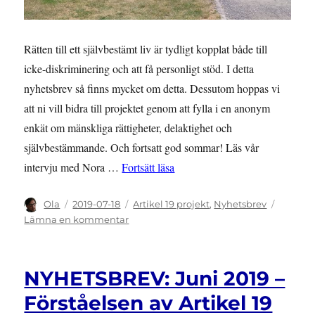
Rätten till ett självbestämt liv är tydligt kopplat både till
icke-diskriminering och att få personligt stöd. I detta
nyhetsbrev så finns mycket om detta. Dessutom hoppas vi
att ni vill bidra till projektet genom att fylla i en anonym
enkät om mänskliga rättigheter, delaktighet och
självbestämmande. Och fortsatt god sommar! Läs vår
”NYHETSBREV: Juli 2019 – Hur se
intervju med Nora …
Fortsätt läsa
Författare
Publicerat
Kategorier
Ola
2019-07-18
Artikel 19 projekt
,
Nyhetsbrev
den
till
Lämna en kommentar
NYHETSBREV:
Juli
2019
NYHETSBREV: Juni 2019 –
–
Hur
Förståelsen av Artikel 19
ser