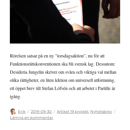
Rörelsen satsar på en ny ”torsdagsaktion”, nu för att
Funktionsrättskonventionen ska bli svensk lag. Dessutom:
Desideria Jungelin skriver om svåra och viktiga val mellan
olika rättigheter, en liten lektion om universell utformning,
ett öppet brev till Stefan Löfvén och att arbetet i Partille är
igång.
Författare
Publicerat
Kategorier
Erik
2019-09-30
Artikel 19 projekt
,
Nyhetsbrev
den
till
Lämna en kommentar
NYHETSBREV:
September