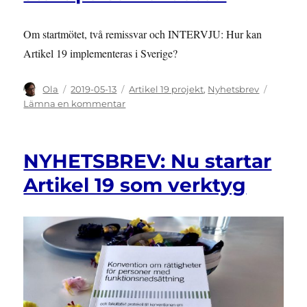
19
Om startmötet, två remissvar och INTERVJU: Hur kan
Artikel 19 implementeras i Sverige?
Författare
Publicerat
Kategorier
Ola
2019-05-13
Artikel 19 projekt
,
Nyhetsbrev
den
till
Lämna en kommentar
NYHETSBREV:
Påverkansarbete
och
NYHETSBREV: Nu startar
start
på
Artikel 19 som verktyg
samarbeten