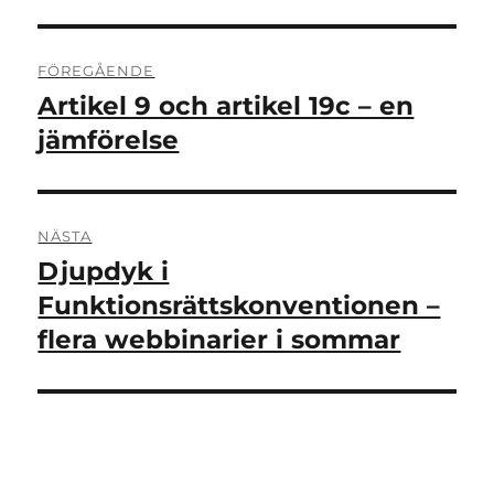
Inläggsnavigering
FÖREGÅENDE
Artikel 9 och artikel 19c – en
Föregående
inlägg:
jämförelse
NÄSTA
Djupdyk i
Nästa
inlägg:
Funktionsrättskonventionen –
flera webbinarier i sommar