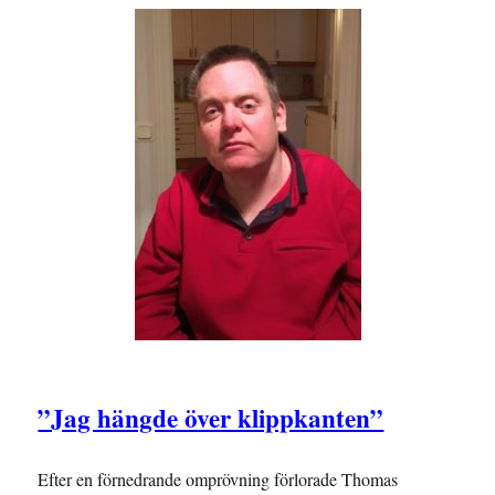
”Jag hängde över klippkanten”
Efter en förnedrande omprövning förlorade Thomas