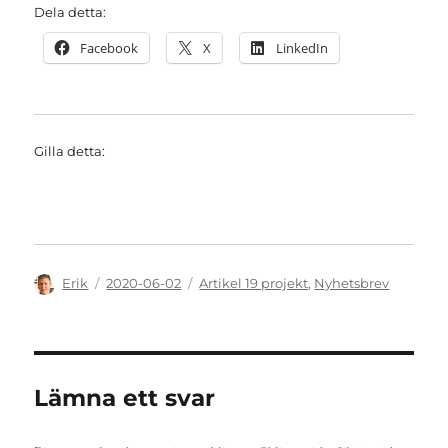
Dela detta:
Facebook
X
LinkedIn
Gilla detta:
Författare
Publicerat
Kategorier
Erik
2020-06-02
Artikel 19 projekt
,
Nyhetsbrev
den
Lämna ett svar