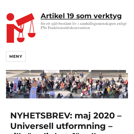
Artikel 19 som verktyg
för ett självbestämt liv i samhällsgemenskapen enligt
FNs Funktionsrättskonvention
MENY
NYHETSBREV: maj 2020 –
Universell utformning –