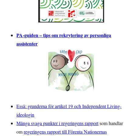
PA-guiden – tips om rekrytering av personliga
assistenter
Essä: grunderna för artikel 19 och Independent Living-
ideologin
Många svaga punkter i regeringens rapport
som handlar
om
regeringens rapport till Förenta Nationernas